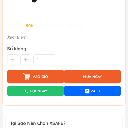
Giảm đến
50K
khi thanh toán qua Fundiin.
Xem thêm
Số lượng:
VÀO GIỎ
MUA NGAY
GỌI NGAY
ZALO
Z
Tại Sao Nên Chọn XSAFE?