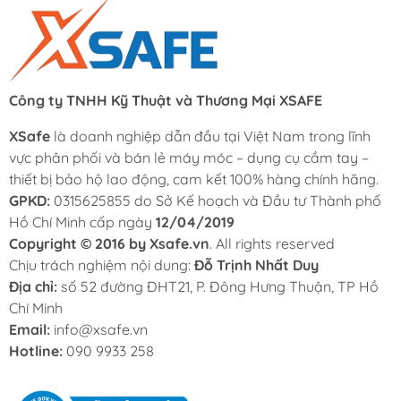
Công ty TNHH Kỹ Thuật và Thương Mại XSAFE
XSafe
là doanh nghiệp dẫn đầu tại Việt Nam trong lĩnh
vực phân phối và bán lẻ máy móc – dụng cụ cầm tay –
thiết bị bảo hộ lao động, cam kết 100% hàng chính hãng.
GPKD:
0315625855 do Sở Kế hoạch và Đầu tư Thành phố
Hồ Chí Minh cấp ngày
12/04/2019
Copyright © 2016 by Xsafe.vn
. All rights reserved
Chịu trách nghiệm nội dung:
Đỗ Trịnh Nhất Duy
Địa chỉ:
số 52 đường ĐHT21, P. Đông Hưng Thuận, TP Hồ
Chí Minh
Email:
info@xsafe.vn
Hotline:
090 9933 258