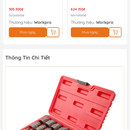
Workpro WP311001
305.900₫
624.150₫
322.000₫
657.000₫
Thương hiệu:
Workpro
Thương hiệu:
Workpro
Mua ngay
Mua ngay
Thông Tin Chi Tiết