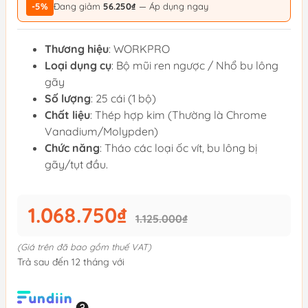
-5%
Đang giảm
56.250₫
— Áp dụng ngay
Thương hiệu
: WORKPRO
Loại dụng cụ
: Bộ mũi ren ngược / Nhổ bu lông
gãy
Số lượng
: 25 cái (1 bộ)
Chất liệu
: Thép hợp kim (Thường là Chrome
Vanadium/Molypden)
Chức năng
: Tháo các loại ốc vít, bu lông bị
gãy/tụt đầu.
1.068.750₫
1.125.000₫
(Giá trên đã bao gồm thuế VAT)
Trả sau đến 12 tháng với