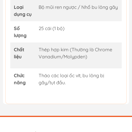
Loại
Bộ mũi ren ngược / Nhổ bu lông gãy
dụng cụ
Số
25 cái (1 bộ)
lượng
Chất
Thép hợp kim (Thường là Chrome
liệu
Vanadium/Molypden)
Chức
Tháo các loại ốc vít, bu lông bị
năng
gãy/tụt đầu.