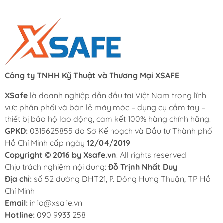
Công ty TNHH Kỹ Thuật và Thương Mại XSAFE
XSafe
là doanh nghiệp dẫn đầu tại Việt Nam trong lĩnh
vực phân phối và bán lẻ máy móc – dụng cụ cầm tay –
thiết bị bảo hộ lao động, cam kết 100% hàng chính hãng.
GPKD:
0315625855 do Sở Kế hoạch và Đầu tư Thành phố
Hồ Chí Minh cấp ngày
12/04/2019
Copyright © 2016 by Xsafe.vn
. All rights reserved
Chịu trách nghiệm nội dung:
Đỗ Trịnh Nhất Duy
Địa chỉ:
số 52 đường ĐHT21, P. Đông Hưng Thuận, TP Hồ
Chí Minh
Email:
info@xsafe.vn
Hotline:
090 9933 258