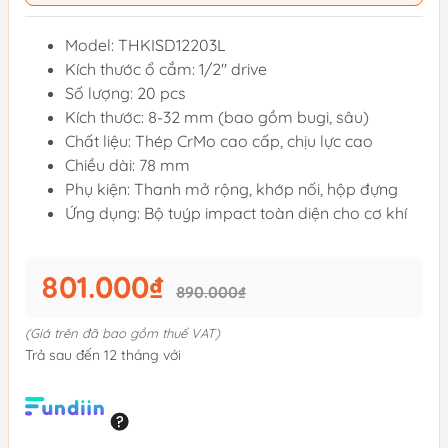
Model: THKISD12203L
Kích thước ổ cắm: 1/2" drive
Số lượng: 20 pcs
Kích thước: 8-32 mm (bao gồm bugi, sâu)
Chất liệu: Thép CrMo cao cấp, chịu lực cao
Chiều dài: 78 mm
Phụ kiện: Thanh mở rộng, khớp nối, hộp đựng
Ứng dụng: Bộ tuýp impact toàn diện cho cơ khí
801.000₫
890.000₫
(Giá trên đã bao gồm thuế VAT)
Trả sau đến 12 tháng với