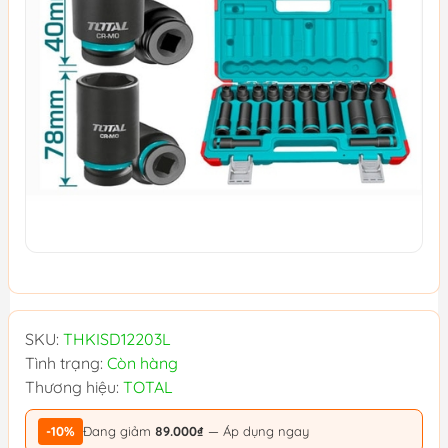
SKU:
THKISD12203L
Tình trạng:
Còn hàng
Thương hiệu:
TOTAL
-10%
Đang giảm
89.000₫
— Áp dụng ngay