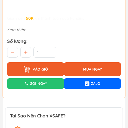
Giảm đến
50K
khi thanh toán qua Fundiin.
Xem thêm
Số lượng:
VÀO GIỎ
MUA NGAY
GỌI NGAY
ZALO
Z
Tại Sao Nên Chọn XSAFE?