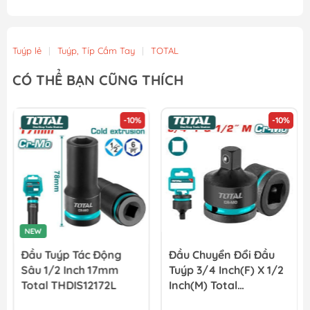
Tuýp lẻ
|
Tuýp, Típ Cầm Tay
|
TOTAL
CÓ THỂ BẠN CŨNG THÍCH
-10%
-10%
NEW
Đầu Tuýp Tác Động
Đầu Chuyển Đổi Đầu
Sâu 1/2 Inch 17mm
Tuýp 3/4 Inch(F) X 1/2
Total THDIS12172L
Inch(M) Total
THIAD3412