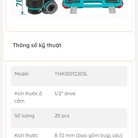
Thông số kỹ thuật
Model
THKISD12203L
Kích thước ổ
1/2" drive
cắm
Số lượng
20 pcs
Kích thước
8-32 mm (bao gồm bugi, sâu)