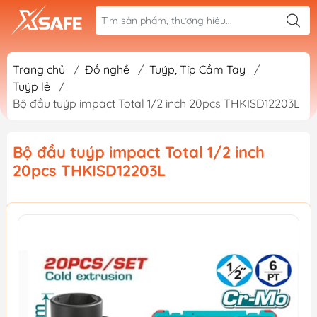
Trang chủ
/
Đồ nghề
/
Tuýp, Típ Cầm Tay
/
Tuýp lẻ
/
Bộ đầu tuýp impact Total 1/2 inch 20pcs THKISD12203L
Bộ đầu tuýp impact Total 1/2 inch
20pcs THKISD12203L