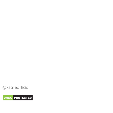
@xsafeofficial