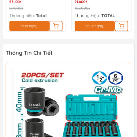
53.100₫
91.800₫
59.000₫
102.000₫
Thương hiệu:
Total
Thương hiệu:
TOTAL
Mua ngay
Mua ngay
Thông Tin Chi Tiết