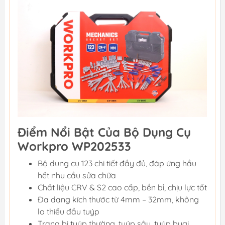
Điểm Nổi Bật Của Bộ Dụng Cụ
Workpro WP202533
Bộ dụng cụ 123 chi tiết đầy đủ, đáp ứng hầu
hết nhu cầu sửa chữa
Chất liệu CRV & S2 cao cấp, bền bỉ, chịu lực tốt
Đa dạng kích thước từ 4mm – 32mm, không
lo thiếu đầu tuýp
Trang bị tuýp thường, tuýp sâu, tuýp bugi,