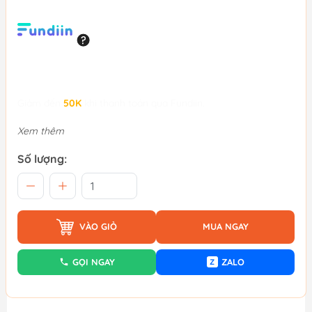
Giảm đến
50K
khi thanh toán qua Fundiin.
Xem thêm
Số lượng:
VÀO GIỎ
MUA NGAY
GỌI NGAY
ZALO
Z