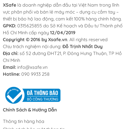
XSafe
là doanh nghiệp dẫn đầu tại Việt Nam trong lĩnh
vực phân phối và bán lẻ máy móc – dụng cụ cầm tay –
thiết bị bảo hộ lao động, cam kết 100% hàng chính hãng.
GPKD:
0315625855 do Sở Kế hoạch và Đầu tư Thành phố
Hồ Chí Minh cấp ngày
12/04/2019
Copyright © 2016 by Xsafe.vn
. All rights reserved
Chịu trách nghiệm nội dung:
Đỗ Trịnh Nhất Duy
Địa chỉ:
số 52 đường ĐHT21, P. Đông Hưng Thuận, TP Hồ
Chí Minh
Email:
info@xsafe.vn
Hotline:
090 9933 258
Chính Sách & Hướng Dẫn
Thông tin hàng hóa