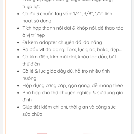
tuýp lực
Có đủ 3 chuẩn tay vặn: 1/4”, 3/8”, 1/2” linh
hoạt sử dụng
Tích hợp thanh nối dài & khớp nối, dễ thao tác
ở vị trí hẹp
Đi kèm adapter chuyển đổi đa năng
Bộ đầu vít đa dạng: Torx, lục giác, bake, dẹp…
Có kìm điện, kìm mũi dài, khóa lọc dầu, bút
thử điện
Cờ lê & lục giác đầy đủ, hỗ trợ nhiều tình
huống
Hộp đựng cứng cáp, gọn gàng, dễ mang theo
Phù hợp cho thợ chuyên nghiệp & sử dụng gia
đình
Giúp tiết kiệm chi phí, thời gian và công sức
sửa chữa