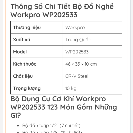
Thông Số Chi Tiết Bộ Đồ Nghề
Workpro WP202533
Thương hiệu
Workpro
Xuất xứ
Trung Quốc
Model
WP202533
Kích thước
46 × 35 × 10 cm
Chất liệu
CR-V Steel
Trọng lượng
10 kg
Bộ Dụng Cụ Cơ Khí Workpro
WP202533 123 Món Gồm Những
Gì?
Bộ đầu tuýp 1/2" (7 chi tiết)
Bộ đầu tuýp 3/8" (11 chi tiết)