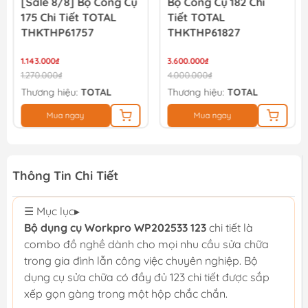
[Sale 8/8] Bộ Công Cụ
Bộ Công Cụ 182 Chi
175 Chi Tiết TOTAL
Tiết TOTAL
THKTHP61757
THKTHP61827
1.143.000₫
3.600.000₫
1.270.000₫
4.000.000₫
Thương hiệu:
TOTAL
Thương hiệu:
TOTAL
Mua ngay
Mua ngay
Thông Tin Chi Tiết
☰ Mục lục
▸
Bộ dụng cụ Workpro WP202533 123
chi tiết là
combo đồ nghề dành cho mọi nhu cầu sửa chữa
trong gia đình lẫn công việc chuyên nghiệp. Bộ
dụng cụ sửa chữa có đầy đủ 123 chi tiết được sắp
xếp gọn gàng trong một hộp chắc chắn.