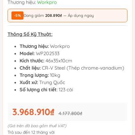
Thương hiệu:
Workpro
-5%
Đang giảm
208.890₫
— Áp dụng ngay
Thông Số Kỹ Thuật:
Thương hiệu:
Workpro
Model:
WP202533
Kích thước:
46x35x10cm
Chất liệu:
CR-V Steel (Thép chrome-vanadium)
Trọng lượng:
10kg
Xuất xứ:
Trung Quốc
Số lượng chi tiết
: 123 cái
3.968.910₫
4.177.800₫
(Giá trên đã bao gồm thuế VAT)
Trả sau đến 12 tháng với