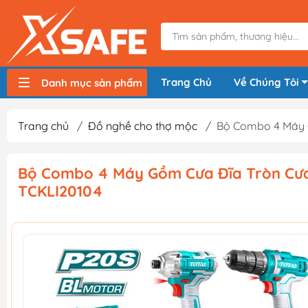
Trang Chủ
Về Chúng Tôi
Danh mục sản phẩm
Máy nén khí, bơm hơi
Máy hàn điện
Thiết bị nâng hạ, vận chuyển
Thiết bị đo
Thiết bị dùng điện
Thiết bị dùng pin
Thiết bị đựng lưu trữ
Thiết bị bảo hộ lao động
Trang chủ
/
Đồ nghề cho thợ mộc
/
Bộ Combo 4 Máy G
Bộ Combo 4 Máy Gồm Cưa Đĩa Tròn Cưa 
TCKLI20104