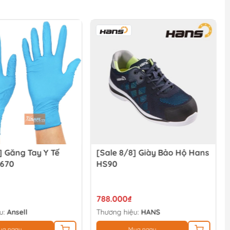
] Găng Tay Y Tế
[Sale 8/8] Giày Bảo Hộ Hans
-670
HS90
788.000₫
u:
Ansell
Thương hiệu:
HANS
ua ngay
Mua ngay