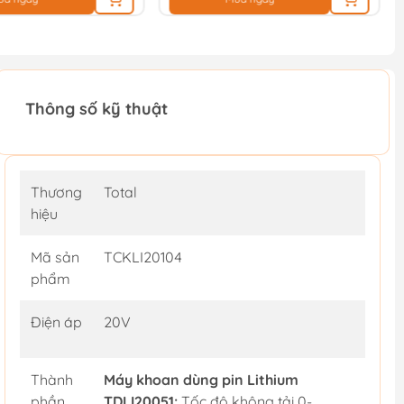
Thông số kỹ thuật
Thương
Total
hiệu
Mã sản
TCKLI20104
phẩm
Điện áp
20V
Thành
Máy khoan dùng pin Lithium
phần
TDLI20051:
Tốc độ không tải 0-