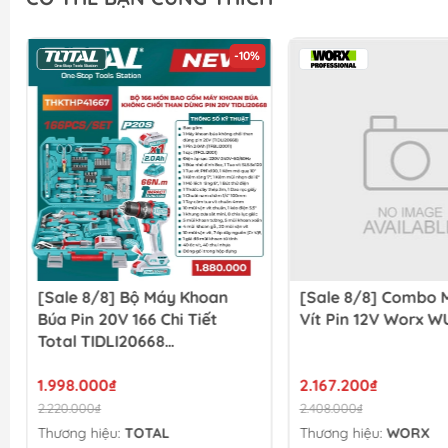
-10%
[Sale 8/8] Bộ Máy Khoan
[Sale 8/8] Combo 
Búa Pin 20V 166 Chi Tiết
Vít Pin 12V Worx W
Total TIDLI20668
THKTHP41667
1.998.000₫
2.167.200₫
2.220.000₫
2.408.000₫
Thương hiệu:
TOTAL
Thương hiệu:
WORX