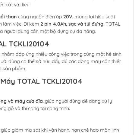
n cắt vật liệu.
ổi than
cùng nguồn điện áp
20V
, mang lại hiệu suất
n làm việc. Đi kèm
2 pin 4.0Ah, sạc và túi đựng
, TOTAL
 và người dùng cần một bộ dụng cụ đa năng.
AL TCKLI20104
nhằm đáp ứng nhiều công việc trong cùng một hệ sinh
, người dùng có thể sở hữu đầy đủ các dòng máy cần thiết
 bộ sản phẩm.
 Máy TOTAL TCKLI20104
ọng và máy cưa đĩa
, giúp người dùng dễ dàng xử lý
ng gỗ và thi công tại công trình.
s giúp giảm ma sát khi vận hành, hạn chế hao mòn linh