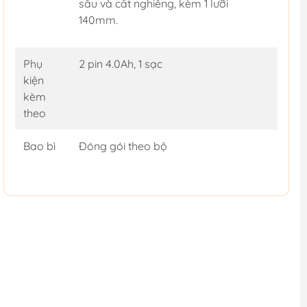
sâu và cắt nghiêng, kèm 1 lưỡi
140mm.
Phụ
2 pin 4.0Ah, 1 sạc
kiện
kèm
theo
Bao bì
Đóng gói theo bộ