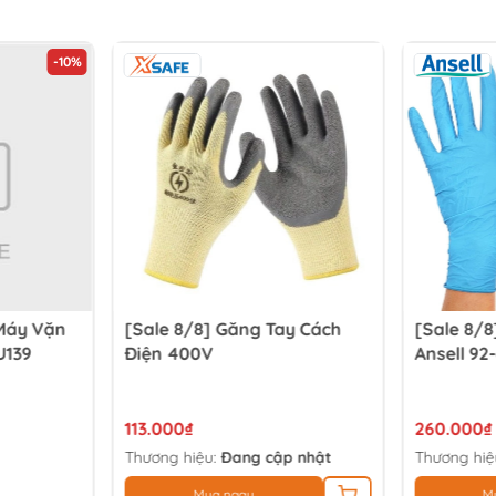
-10%
Máy Vặn
[Sale 8/8] Găng Tay Cách
[Sale 8/8
U139
Điện 400V
Ansell 92
113.000₫
260.000₫
Thương hiệu:
Đang cập nhật
Thương hiệ
Mua ngay
M