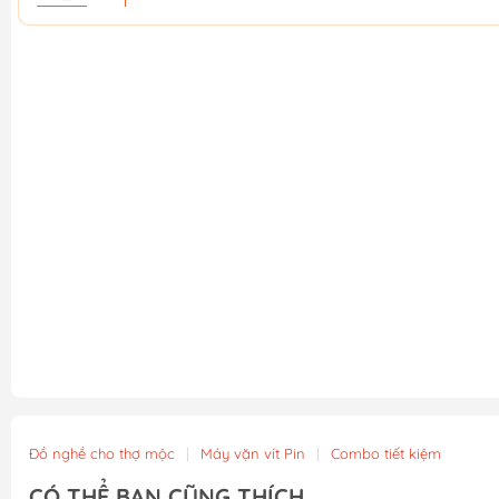
Đồ nghề cho thợ mộc
|
Máy vặn vít Pin
|
Combo tiết kiệm
CÓ THỂ BẠN CŨNG THÍCH