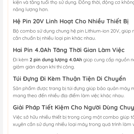
kiện và tăng tuổi thọ sử dụng. Đồng thời, động cơ khô
năng lượng hơn.
Hệ Pin 20V Linh Hoạt Cho Nhiều Thiết Bị
Bộ combo sử dụng chung hệ pin Lithium-ion 20V, giúp n
cần chuẩn bị nhiều loại pin khác nhau.
Hai Pin 4.0Ah Tăng Thời Gian Làm Việc
Đi kèm
2 pin dung lượng 4.0Ah
giúp cung cấp nguồn năn
giảm gián đoạn khi thi công.
Túi Đựng Đi Kèm Thuận Tiện Di Chuyển
Sản phẩm được trang bị túi đựng giúp bảo quản máy mó
mang theo đến nhiều địa điểm làm việc khác nhau.
Giải Pháp Tiết Kiệm Cho Người Dùng Chu
Việc sở hữu nhiều thiết bị trong cùng một combo giúp tố
xuyên cần sử dụng nhiều loại máy trong quá trình làm v