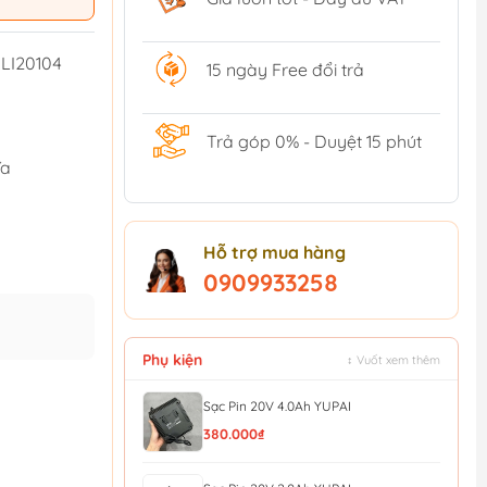
LI20104
15 ngày Free đổi trả
Trả góp 0% - Duyệt 15 phút
ĩa
Hỗ trợ mua hàng
0909933258
Phụ kiện
↕ Vuốt xem thêm
Sạc Pin 20V 4.0Ah YUPAI
380.000₫