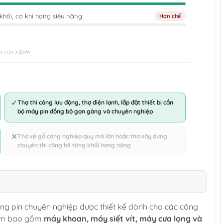
khối, cơ khí hạng siêu nặng
Hạn chế
n của XSafe.
✓
Thợ thi công lưu động, thợ điện lạnh, lắp đặt thiết bị cần
bộ máy pin đồng bộ gọn gàng và chuyên nghiệp
✕
Thợ xẻ gỗ công nghiệp quy mô lớn hoặc thợ xây dựng
chuyên thi công bê tông khối hạng nặng
ng pin chuyên nghiệp được thiết kế dành cho các công
phẩm bao gồm
máy khoan, máy siết vít, máy cưa lọng và