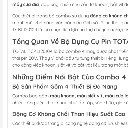
máy cưa đĩa
, đáp ứng nhiều nhu cầu từ khoan, bắt vít đế
Các thiết bị trong bộ combo sử dụng
động cơ không ch
mạnh mẽ, khả năng vận hành ổn định và tối ưu thời gia
TCKLI20104 là lựa chọn tiện lợi cho thợ chuyên nghiệp
Tổng Quan Về Bộ Dụng Cụ Pin TOT
TOTAL TCKLI20104 là bộ combo 4 máy được phát triển 
thái pin 20V. Thay vì phải đầu tư từng thiết bị riêng lẻ
cho công việc khoan, siết vít và cắt vật liệu trong một
Những Điểm Nổi Bật Của Combo 4
Bộ Sản Phẩm Gồm 4 Thiết Bị Đa Năng
Combo bao gồm
máy khoan, máy siết vít, máy cưa l
nhiều công việc khác nhau như lắp ráp, sửa chữa, gia cô
Động Cơ Không Chổi Than Hiệu Suất Cao
Các thiết bị được trang bị công nghệ động cơ Brushles