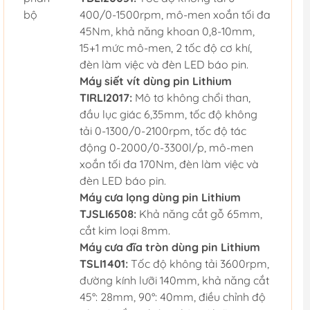
bộ
400/0-1500rpm, mô-men xoắn tối đa
45Nm, khả năng khoan 0,8-10mm,
15+1 mức mô-men, 2 tốc độ cơ khí,
đèn làm việc và đèn LED báo pin.
Máy siết vít dùng pin Lithium
TIRLI2017:
Mô tơ không chổi than,
đầu lục giác 6,35mm, tốc độ không
tải 0-1300/0-2100rpm, tốc độ tác
động 0-2000/0-3300l/p, mô-men
xoắn tối đa 170Nm, đèn làm việc và
đèn LED báo pin.
Máy cưa lọng dùng pin Lithium
TJSLI6508:
Khả năng cắt gỗ 65mm,
cắt kim loại 8mm.
Máy cưa đĩa tròn dùng pin Lithium
TSLI1401:
Tốc độ không tải 3600rpm,
đường kính lưỡi 140mm, khả năng cắt
45°: 28mm, 90°: 40mm, điều chỉnh độ