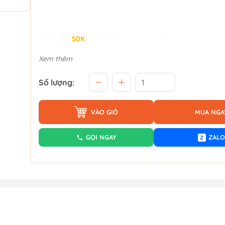
Giảm đến
50K
khi thanh toán qua Fundiin.
Xem thêm
Số lượng:
VÀO GIỎ
MUA NGA
GỌI NGAY
ZALO
Z