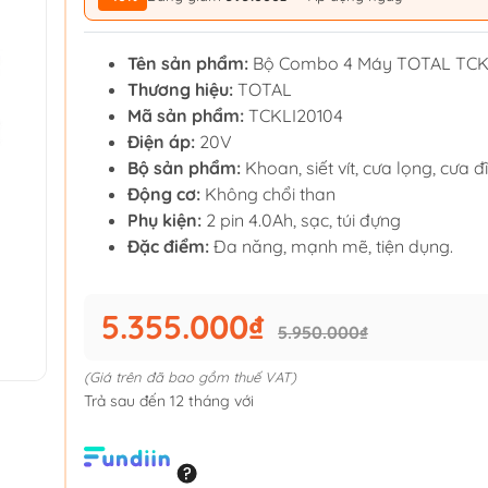
Tên sản phẩm:
Bộ Combo 4 Máy TOTAL TCK
Thương hiệu:
TOTAL
Mã sản phẩm:
TCKLI20104
Điện áp:
20V
Bộ sản phẩm:
Khoan, siết vít, cưa lọng, cưa đ
Động cơ:
Không chổi than
Phụ kiện:
2 pin 4.0Ah, sạc, túi đựng
Đặc điểm:
Đa năng, mạnh mẽ, tiện dụng.
5.355.000₫
5.950.000₫
(Giá trên đã bao gồm thuế VAT)
Trả sau đến 12 tháng với