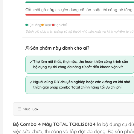
Cắt khối gỗ dày chuyên dụng cỡ lớn hoặc thi công bê tông 
Lý tưởng
Được
Hạn chế
Đánh giá dựa trên thông số kỹ thuật nhà sản xuất và kinh nghiệm tư vấ
Sản phẩm này dành cho ai?
✓
Thợ làm nội thất, thợ mộc, thợ hoàn thiện công trình cần
bộ dụng cụ thi công đa năng từ cắt đến khoan vặn vít
✓
Người dùng DIY chuyên nghiệp hoặc các xưởng cơ khí nhỏ
thích giải pháp combo Total chính hãng tối ưu chi phí
☰ Mục lục
▸
Bộ Combo 4 Máy TOTAL TCKLI20104
là bộ dụng cụ dù
việc sửa chữa, thi công và lắp đặt đa dạng. Bộ sản 