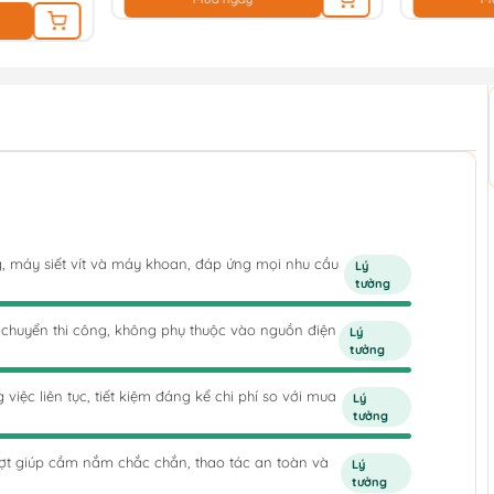
ng, máy siết vít và máy khoan, đáp ứng mọi nhu cầu
Lý
tưởng
i chuyển thi công, không phụ thuộc vào nguồn điện
Lý
tưởng
việc liên tục, tiết kiệm đáng kể chi phí so với mua
Lý
tưởng
rượt giúp cầm nắm chắc chắn, thao tác an toàn và
Lý
tưởng