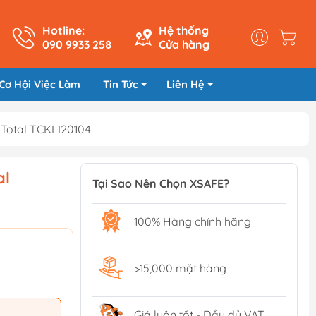
Hotline:
Hệ thống
090 9933 258
Cửa hàng
Cơ Hội Việc Làm
Tin Tức
Liên Hệ
Total TCKLI20104
al
Tại Sao Nên Chọn XSAFE?
100% Hàng chính hãng
>15,000 mặt hàng
Giá luôn tốt - Đầy đủ VAT