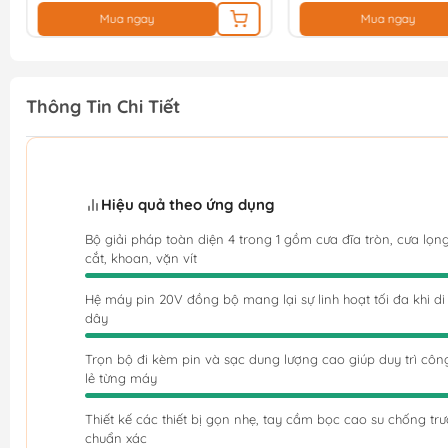
Mua ngay
Mua ngay
Thông Tin Chi Tiết
Hiệu quả theo ứng dụng
Bộ giải pháp toàn diện 4 trong 1 gồm cưa đĩa tròn, cưa lọ
cắt, khoan, vặn vít
Hệ máy pin 20V đồng bộ mang lại sự linh hoạt tối đa khi d
dây
Trọn bộ đi kèm pin và sạc dung lượng cao giúp duy trì công 
lẻ từng máy
Thiết kế các thiết bị gọn nhẹ, tay cầm bọc cao su chống t
chuẩn xác