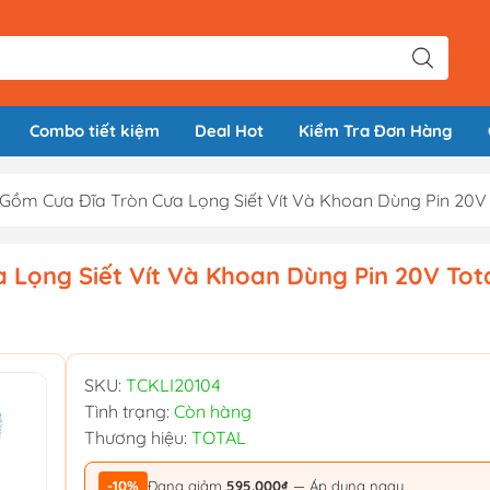
Combo tiết kiệm
Deal Hot
Kiểm Tra Đơn Hàng
ồm Cưa Đĩa Tròn Cưa Lọng Siết Vít Và Khoan Dùng Pin 20V 
Lọng Siết Vít Và Khoan Dùng Pin 20V Tot
SKU:
TCKLI20104
Tình trạng:
Còn hàng
Thương hiệu:
TOTAL
-10%
Đang giảm
595.000₫
— Áp dụng ngay