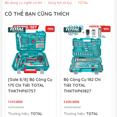
Bộ dụng cụ nghề cơ khí
|
Súng hơi xịt bụi
|
TOTAL
Máy nén khí không dầu Minbao MB1490-4 (MBKD1490)
CÓ THỂ BẠN CŨNG THÍCH
11.000.000₫
-10%
-10%
Máy nén khí không dầu Minbao MB1490-3 (MBKD14903)
9.040.000₫
[Sale 8/8] Bộ Công Cụ
Bộ Công Cụ 182 Chi
175 Chi Tiết TOTAL
Tiết TOTAL
THKTHP61757
THKTHP61827
1.143.000₫
3.600.000₫
1.270.000₫
4.000.000₫
Thương hiệu:
TOTAL
Thương hiệu:
TOTAL