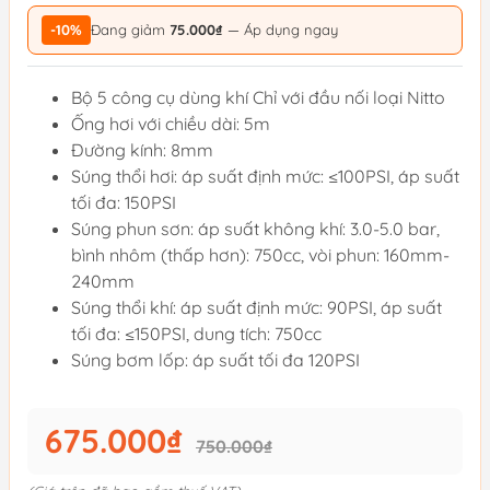
-10%
Đang giảm
75.000₫
— Áp dụng ngay
Bộ 5 công cụ dùng khí Chỉ với đầu nối loại Nitto
Ống hơi với chiều dài: 5m
Đường kính: 8mm
Súng thổi hơi: áp suất định mức: ≤100PSI, áp suất
tối đa: 150PSI
Súng phun sơn: áp suất không khí: 3.0-5.0 bar,
bình nhôm (thấp hơn): 750cc, vòi phun: 160mm-
240mm
Súng thổi khí: áp suất định mức: 90PSI, áp suất
tối đa: ≤150PSI, dung tích: 750cc
Súng bơm lốp: áp suất tối đa 120PSI
675.000₫
750.000₫