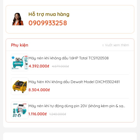
Hỗ trợ mua hàng
0909933258
Phụ kiện
↕ Vuốt xem thêm
Máy nén khí không dầu 1.6HP Total TCS1120508
4.392.000₫
4.879.000₫
Máy Nén Khí không dầu Dewalt Model DXCM3302481
8.304.000₫
Máy nén khí tự động dùng pin 20V (không kèm pin & sạ...
1.116.000₫
1.240.000₫
Máy Nén Khí Không Dầu MINBAO MBKD-10L
5.000.000₫