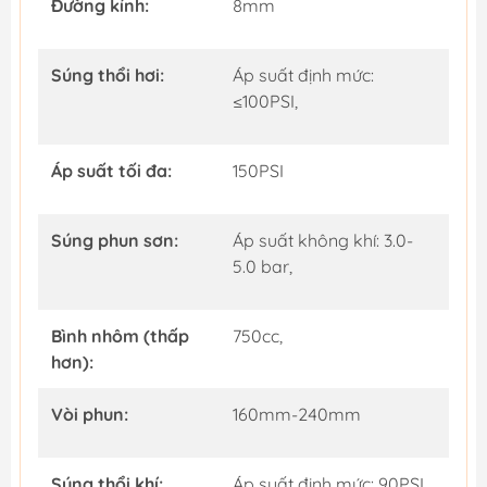
Đường kính:
8mm
Súng thổi hơi:
Áp suất định mức:
≤100PSI,
Áp suất tối đa:
150PSI
Súng phun sơn:
Áp suất không khí: 3.0-
5.0 bar,
Bình nhôm (thấp
750cc,
hơn):
Vòi phun:
160mm-240mm
Súng thổi khí:
Áp suất định mức: 90PSI,