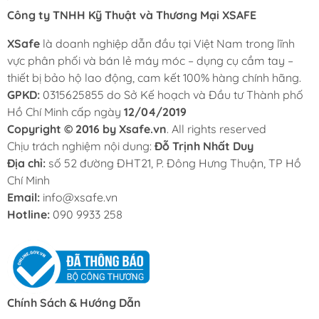
Công ty TNHH Kỹ Thuật và Thương Mại XSAFE
XSafe
là doanh nghiệp dẫn đầu tại Việt Nam trong lĩnh
vực phân phối và bán lẻ máy móc – dụng cụ cầm tay –
thiết bị bảo hộ lao động, cam kết 100% hàng chính hãng.
GPKD:
0315625855 do Sở Kế hoạch và Đầu tư Thành phố
Hồ Chí Minh cấp ngày
12/04/2019
Copyright © 2016 by Xsafe.vn
. All rights reserved
Chịu trách nghiệm nội dung:
Đỗ Trịnh Nhất Duy
Địa chỉ:
số 52 đường ĐHT21, P. Đông Hưng Thuận, TP Hồ
Chí Minh
Email:
info@xsafe.vn
Hotline:
090 9933 258
Chính Sách & Hướng Dẫn