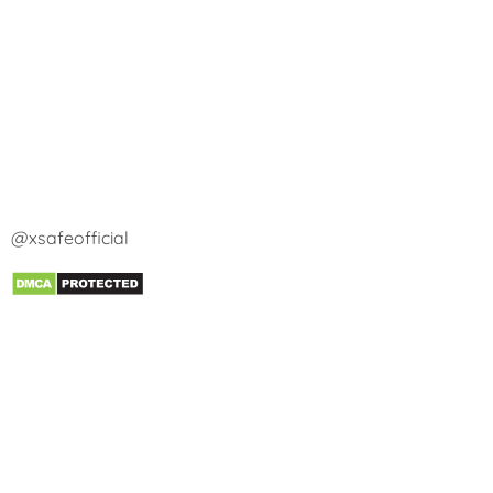
@xsafeofficial