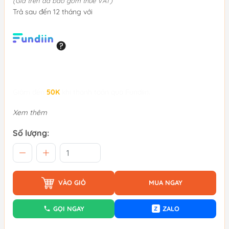
(Giá trên đã bao gồm thuế VAT)
Trả sau đến 12 tháng với
Giảm đến
50K
khi thanh toán qua Fundiin.
Xem thêm
Số lượng:
VÀO GIỎ
MUA NGAY
GỌI NGAY
ZALO
Z