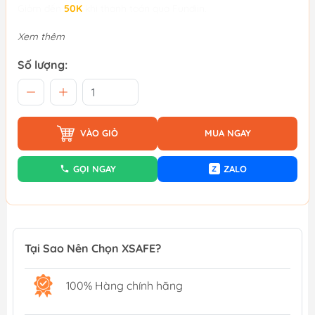
Giảm đến
50K
khi thanh toán qua Fundiin.
Xem thêm
Số lượng:
VÀO GIỎ
MUA NGAY
GỌI NGAY
ZALO
Z
Tại Sao Nên Chọn XSAFE?
100% Hàng chính hãng