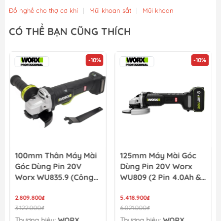
Đồ nghề cho thợ cơ khí
|
Mũi khoan sắt
|
Mũi khoan
CÓ THỂ BẠN CŨNG THÍCH
-10%
-10%
100mm Thân Máy Mài
125mm Máy Mài Góc
Góc Dùng Pin 20V
Dùng Pin 20V Worx
Worx WU835.9 (Công
WU809 (2 Pin 4.0Ah &
Tắc Bóp)
Sạc)
2.809.800₫
5.418.900₫
3.122.000₫
6.021.000₫
Thương hiệu:
WORX
Thương hiệu:
WORX