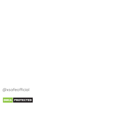
@xsafeofficial