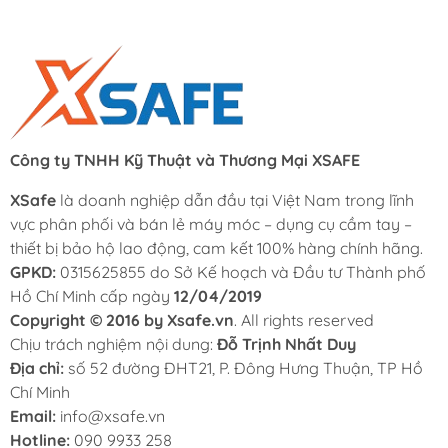
Công ty TNHH Kỹ Thuật và Thương Mại XSAFE
XSafe
là doanh nghiệp dẫn đầu tại Việt Nam trong lĩnh
vực phân phối và bán lẻ máy móc – dụng cụ cầm tay –
thiết bị bảo hộ lao động, cam kết 100% hàng chính hãng.
GPKD:
0315625855 do Sở Kế hoạch và Đầu tư Thành phố
Hồ Chí Minh cấp ngày
12/04/2019
Copyright © 2016 by Xsafe.vn
. All rights reserved
Chịu trách nghiệm nội dung:
Đỗ Trịnh Nhất Duy
Địa chỉ:
số 52 đường ĐHT21, P. Đông Hưng Thuận, TP Hồ
Chí Minh
Email:
info@xsafe.vn
Hotline:
090 9933 258