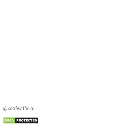
@xsafeofficial