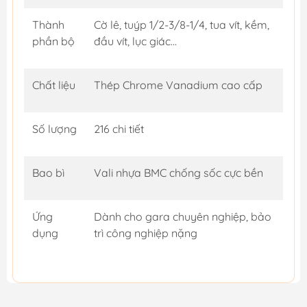
Thành
Cờ lê, tuýp 1/2-3/8-1/4, tua vít, kềm,
phần bộ
đầu vít, lục giác...
Chất liệu
Thép Chrome Vanadium cao cấp
Số lượng
216 chi tiết
Bao bì
Vali nhựa BMC chống sốc cực bền
Ứng
Dành cho gara chuyên nghiệp, bảo
dụng
trì công nghiệp nặng