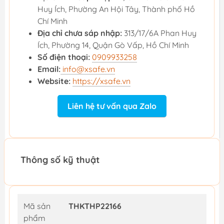
Huy Ích, Phường An Hội Tây, Thành phố Hồ
Chí Minh
Địa chỉ chưa sáp nhập:
313/17/6A Phan Huy
Ích, Phường 14, Quận Gò Vấp, Hồ Chí Minh
Số điện thoại:
0909933258
Email:
info@xsafe.vn
Website:
https://xsafe.vn
Liên hệ tư vấn qua Zalo
Thông số kỹ thuật
Mã sản
THKTHP22166
phẩm