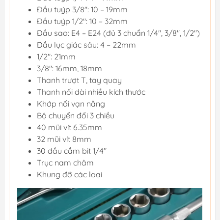
Đầu tuýp 3/8": 10 – 19mm
Đầu tuýp 1/2": 10 – 32mm
Đầu sao: E4 – E24 (đủ 3 chuẩn 1/4", 3/8", 1/2")
Đầu lục giác sâu: 4 – 22mm
1/2": 21mm
3/8": 16mm, 18mm
Thanh trượt T, tay quay
Thanh nối dài nhiều kích thước
Khớp nối vạn năng
Bộ chuyển đổi 3 chiều
40 mũi vít 6.35mm
32 mũi vít 8mm
30 đầu cắm bit 1/4"
Trục nam châm
Khung đỡ các loại