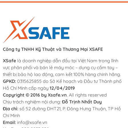
Công ty TNHH Kỹ Thuật và Thương Mại XSAFE
XSafe
là doanh nghiệp dẫn đầu tại Việt Nam trong lĩnh
vực phân phối và bán lẻ máy móc – dụng cụ cầm tay –
thiết bị bảo hộ lao động, cam kết 100% hàng chính hãng.
GPKD:
0315625855 do Sở Kế hoạch và Đầu tư Thành phố
Hồ Chí Minh cấp ngày
12/04/2019
Copyright © 2016 by Xsafe.vn
. All rights reserved
Chịu trách nghiệm nội dung:
Đỗ Trịnh Nhất Duy
Địa chỉ:
số 52 đường ĐHT21, P. Đông Hưng Thuận, TP Hồ
Chí Minh
Email:
info@xsafe.vn