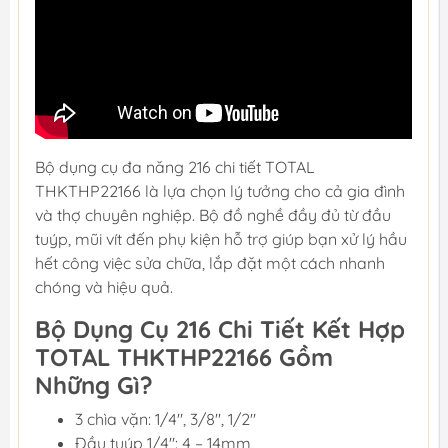
Bộ dụng cụ đa năng 216 chi tiết TOTAL
THKTHP22166 là lựa chọn lý tưởng cho cả gia đình
và thợ chuyên nghiệp. Bộ đồ nghề đầy đủ từ đầu
tuýp, mũi vít đến phụ kiện hỗ trợ giúp bạn xử lý hầu
hết công việc sửa chữa, lắp đặt một cách nhanh
chóng và hiệu quả.
Bộ Dụng Cụ 216 Chi Tiết Kết Hợp
TOTAL THKTHP22166 Gồm
Những Gì?
3 chìa vặn: 1/4", 3/8", 1/2"
Đầu tuýp 1/4": 4 – 14mm