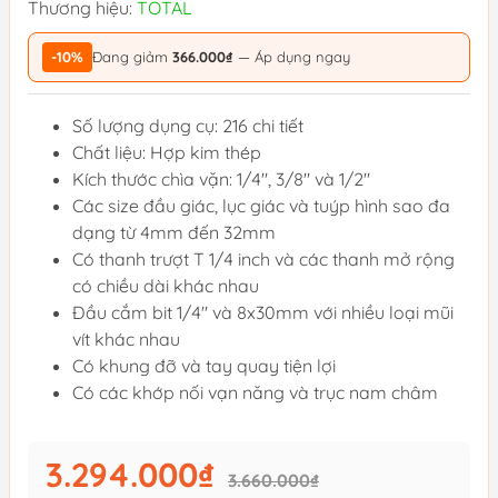
Thương hiệu:
TOTAL
-10%
Đang giảm
366.000₫
— Áp dụng ngay
Số lượng dụng cụ: 216 chi tiết
Chất liệu: Hợp kim thép
Kích thước chìa vặn: 1/4", 3/8" và 1/2"
Các size đầu giác, lục giác và tuýp hình sao đa
dạng từ 4mm đến 32mm
Có thanh trượt T 1/4 inch và các thanh mở rộng
có chiều dài khác nhau
Đầu cắm bit 1/4" và 8x30mm với nhiều loại mũi
vít khác nhau
Có khung đỡ và tay quay tiện lợi
Có các khớp nối vạn năng và trục nam châm
3.294.000₫
3.660.000₫