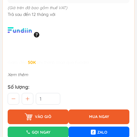
(Giá trên đã bao gồm thuế VAT)
Trả sau đến 12 tháng với
Giảm đến
50K
khi thanh toán qua Fundiin.
Xem thêm
Số lượng:
VÀO GIỎ
MUA NGAY
GỌI NGAY
ZALO
Z