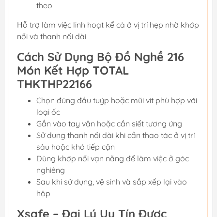
theo
Hỗ trợ làm việc linh hoạt kể cả ở vị trí hẹp nhờ khớp
nối và thanh nối dài
Cách Sử Dụng Bộ Đồ Nghề 216
Món Kết Hợp TOTAL
THKTHP22166
Chọn đúng đầu tuýp hoặc mũi vít phù hợp với
loại ốc
Gắn vào tay vặn hoặc cần siết tương ứng
Sử dụng thanh nối dài khi cần thao tác ở vị trí
sâu hoặc khó tiếp cận
Dùng khớp nối vạn năng để làm việc ở góc
nghiêng
Sau khi sử dụng, vệ sinh và sắp xếp lại vào
hộp
Xsafe – Đại Lý Uy Tín Được