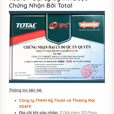
Chứng Nhận Bởi Total
Thông tin liên hệ:
Công ty TNHH Kỹ Thuật và Thương Mại
XSAFE
Địa chỉ khi sáp nhập:
17/6A Hẻm 313 Phan