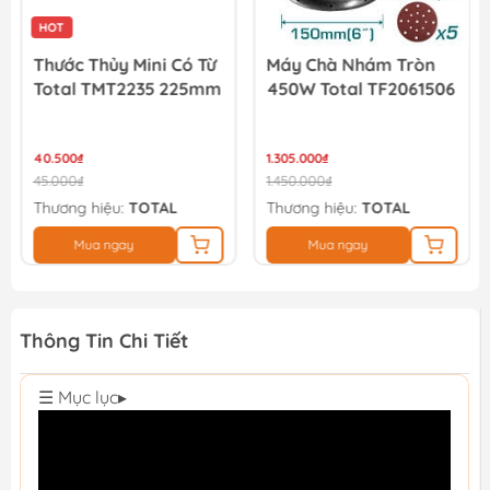
HOT
Thước Thủy Mini Có Từ
Máy Chà Nhám Tròn
Total TMT2235 225mm
450W Total TF2061506
40.500₫
1.305.000₫
45.000₫
1.450.000₫
Thương hiệu:
TOTAL
Thương hiệu:
TOTAL
Mua ngay
Mua ngay
Thông Tin Chi Tiết
☰ Mục lục
▸