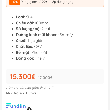
-10%
Đang giảm
1.700₫
— Áp dụng ngay
Loại:
SL4
Chiều dài:
100mm
Số lượng/bộ:
2 cái
Đường kính mũi khoan:
5mm 1/4"
Chuôi:
Lục giác
Chất liệu:
CRV
Bề mặt:
Phun cát
Đóng gói:
Thẻ vỉ
15.300₫
17.000₫
(Giá trên đã bao gồm thuế VAT)
Mua trả sau 0 ₫ với