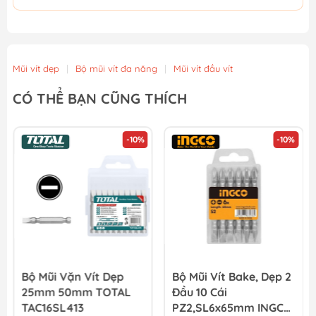
Mũi vít dẹp
|
Bộ mũi vít đa năng
|
Mũi vít đầu vít
CÓ THỂ BẠN CŨNG THÍCH
-10%
-10%
Bộ Mũi Vặn Vít Dẹp
Bộ Mũi Vít Bake, Dẹp 2
25mm 50mm TOTAL
Đầu 10 Cái
TAC16SL413
PZ2,SL6x65mm INGCO