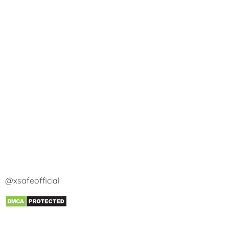
@xsafeofficial