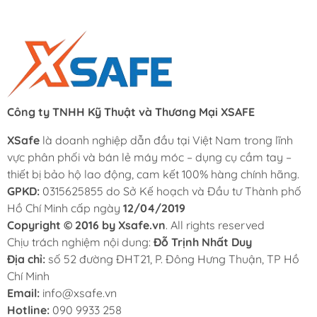
Công ty TNHH Kỹ Thuật và Thương Mại XSAFE
XSafe
là doanh nghiệp dẫn đầu tại Việt Nam trong lĩnh
vực phân phối và bán lẻ máy móc – dụng cụ cầm tay –
thiết bị bảo hộ lao động, cam kết 100% hàng chính hãng.
GPKD:
0315625855 do Sở Kế hoạch và Đầu tư Thành phố
Hồ Chí Minh cấp ngày
12/04/2019
Copyright © 2016 by Xsafe.vn
. All rights reserved
Chịu trách nghiệm nội dung:
Đỗ Trịnh Nhất Duy
Địa chỉ:
số 52 đường ĐHT21, P. Đông Hưng Thuận, TP Hồ
Chí Minh
Email:
info@xsafe.vn
Hotline:
090 9933 258