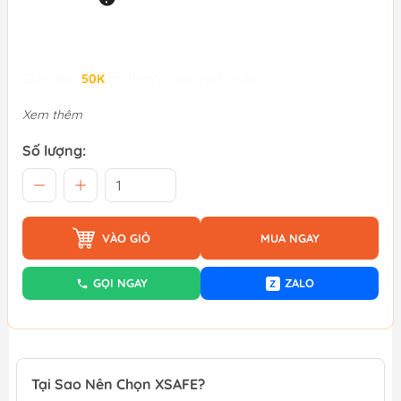
Giảm đến
50K
khi thanh toán qua Fundiin.
Xem thêm
Số lượng:
VÀO GIỎ
MUA NGAY
GỌI NGAY
ZALO
Z
Tại Sao Nên Chọn XSAFE?