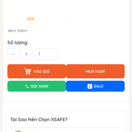
Giảm đến
50K
khi thanh toán qua Fundiin.
Xem thêm
Số lượng:
VÀO GIỎ
MUA NGAY
GỌI NGAY
ZALO
Z
Tại Sao Nên Chọn XSAFE?