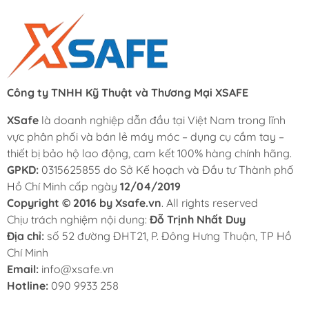
Công ty TNHH Kỹ Thuật và Thương Mại XSAFE
XSafe
là doanh nghiệp dẫn đầu tại Việt Nam trong lĩnh
vực phân phối và bán lẻ máy móc – dụng cụ cầm tay –
thiết bị bảo hộ lao động, cam kết 100% hàng chính hãng.
GPKD:
0315625855 do Sở Kế hoạch và Đầu tư Thành phố
Hồ Chí Minh cấp ngày
12/04/2019
Copyright © 2016 by Xsafe.vn
. All rights reserved
Chịu trách nghiệm nội dung:
Đỗ Trịnh Nhất Duy
Địa chỉ:
số 52 đường ĐHT21, P. Đông Hưng Thuận, TP Hồ
Chí Minh
Email:
info@xsafe.vn
Hotline:
090 9933 258