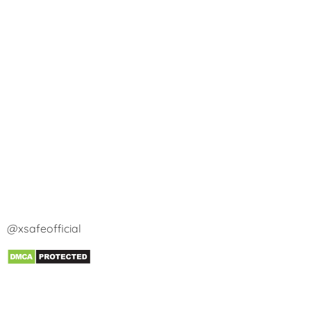
@xsafeofficial