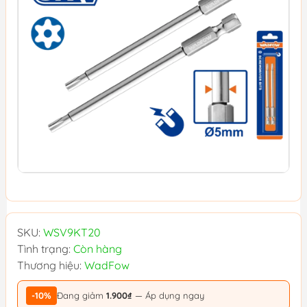
SKU:
WSV9KT20
Tình trạng:
Còn hàng
Thương hiệu:
WadFow
-10%
Đang giảm
1.900₫
— Áp dụng ngay