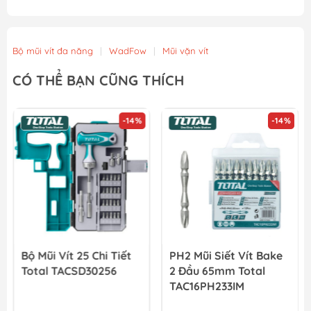
Bộ mũi vít đa năng
|
WadFow
|
Mũi vặn vít
CÓ THỂ BẠN CŨNG THÍCH
-14%
-14%
Bộ Mũi Vít 25 Chi Tiết
PH2 Mũi Siết Vít Bake
Total TACSD30256
2 Đầu 65mm Total
TAC16PH233IM