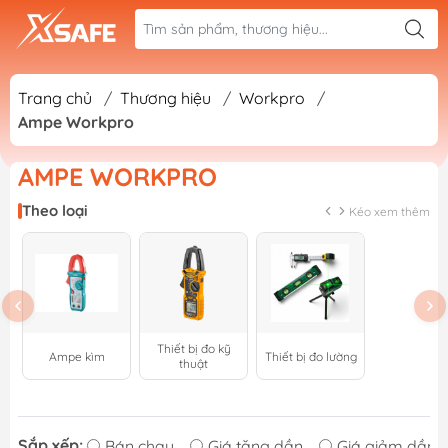
Trang chủ
/
Thương hiệu
/
Workpro
/
Ampe Workpro
AMPE WORKPRO
Theo loại
Kéo xem thêm
Thiết bị đo kỹ
Ampe kìm
Thiết bị đo lường
thuật
Sắp xếp:
Bán chạy
Giá tăng dần
Giá giảm dần