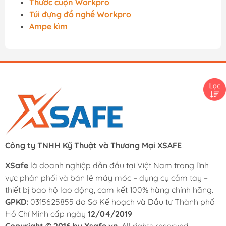
Thước cuộn Workpro
Túi đựng đồ nghề Workpro
Ampe kìm
Công ty TNHH Kỹ Thuật và Thương Mại XSAFE
XSafe
là doanh nghiệp dẫn đầu tại Việt Nam trong lĩnh
vực phân phối và bán lẻ máy móc – dụng cụ cầm tay –
thiết bị bảo hộ lao động, cam kết 100% hàng chính hãng.
GPKD:
0315625855 do Sở Kế hoạch và Đầu tư Thành phố
Hồ Chí Minh cấp ngày
12/04/2019