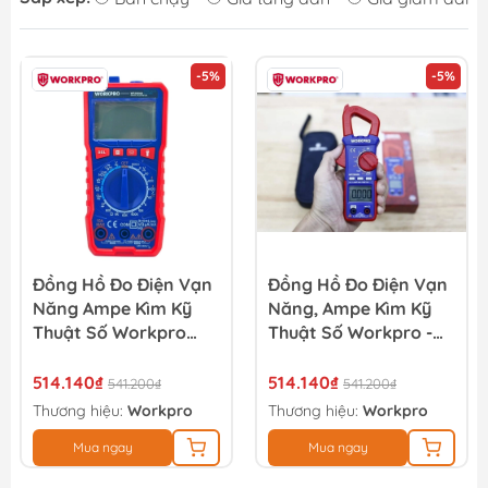
-5%
-5%
Đồng Hồ Đo Điện Vạn
Đồng Hồ Đo Điện Vạn
Năng Ampe Kìm Kỹ
Năng, Ampe Kìm Kỹ
Thuật Số Workpro
Thuật Số Workpro -
WP295005
WP295006
514.140₫
514.140₫
541.200₫
541.200₫
Thương hiệu:
Workpro
Thương hiệu:
Workpro
Mua ngay
Mua ngay