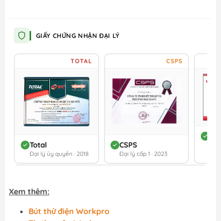
GIẤY CHỨNG NHẬN ĐẠI LÝ
TOTAL
CSPS
DC
Total
CSPS
Đối 
Đại lý ủy quyền · 2018
Đại lý cấp 1 · 2023
202
Xem thêm:
Bút thử điện Workpro