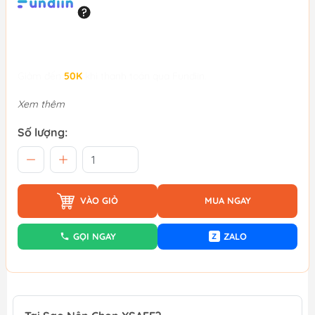
Giảm đến
50K
khi thanh toán qua Fundiin.
Xem thêm
Số lượng:
VÀO GIỎ
MUA NGAY
GỌI NGAY
ZALO
Z