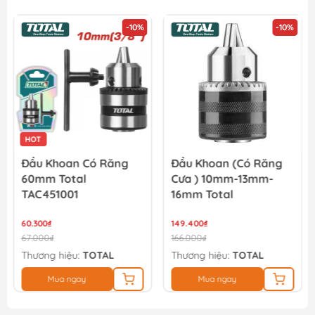
-10%
-10%
Máy khoan bê tông pin YUPAI YP20 H24M 20V (full bộ)
3.696.000₫
HOT
Đầu Khoan Có Răng
Đầu Khoan (có Răng
60mm Total
Cưa ) 10mm-13mm-
TAC451001
16mm Total
60.300₫
149.400₫
67.000₫
166.000₫
Thương hiệu:
TOTAL
Thương hiệu:
TOTAL
Mua ngay
Mua ngay