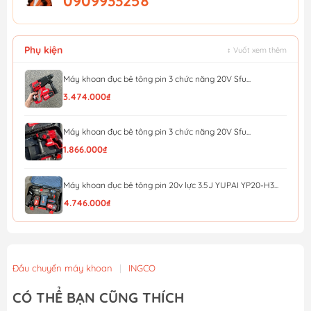
0909933258
Phụ kiện
↕ Vuốt xem thêm
Máy khoan đục bê tông pin 3 chức năng 20V Sfu...
3.474.000₫
Máy khoan đục bê tông pin 3 chức năng 20V Sfu...
1.866.000₫
Máy khoan đục bê tông pin 20v lực 3.5J YUPAI YP20-H3...
4.746.000₫
Máy khoan đục bê tông pin 20v lực 3.5J YUPAI YP20-H3...
3.801.000₫
Đầu chuyển máy khoan
|
INGCO
Máy khoan đục bê tông pin 20v lực 3.5J YUPAI YP20-H3...
CÓ THỂ BẠN CŨNG THÍCH
2.195.000₫