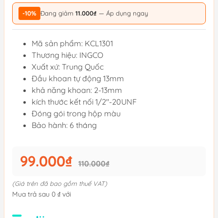
-10%
Đang giảm
11.000₫
— Áp dụng ngay
Mã sản phẩm: KCL1301
Thương hiệu: INGCO
Xuất xứ: Trung Quốc
Đầu khoan tự động 13mm
khả năng khoan: 2-13mm
kích thước kết nối 1/2"-20UNF
Đóng gói trong hộp màu
Bảo hành: 6 tháng
99.000₫
110.000₫
(Giá trên đã bao gồm thuế VAT)
Mua trả sau 0 ₫ với