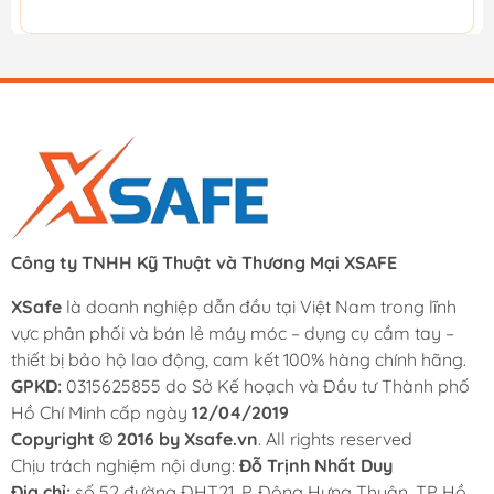
Công ty TNHH Kỹ Thuật và Thương Mại XSAFE
XSafe
là doanh nghiệp dẫn đầu tại Việt Nam trong lĩnh
vực phân phối và bán lẻ máy móc – dụng cụ cầm tay –
thiết bị bảo hộ lao động, cam kết 100% hàng chính hãng.
GPKD:
0315625855 do Sở Kế hoạch và Đầu tư Thành phố
Hồ Chí Minh cấp ngày
12/04/2019
Copyright © 2016 by Xsafe.vn
. All rights reserved
Chịu trách nghiệm nội dung:
Đỗ Trịnh Nhất Duy
Địa chỉ:
số 52 đường ĐHT21, P. Đông Hưng Thuận, TP Hồ