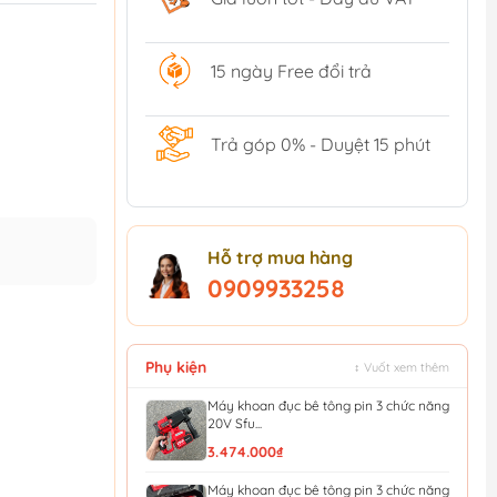
15 ngày Free đổi trả
Trả góp 0% - Duyệt 15 phút
Hỗ trợ mua hàng
0909933258
Phụ kiện
↕ Vuốt xem thêm
Máy khoan đục bê tông pin 3 chức năng
20V Sfu...
3.474.000₫
Máy khoan đục bê tông pin 3 chức năng