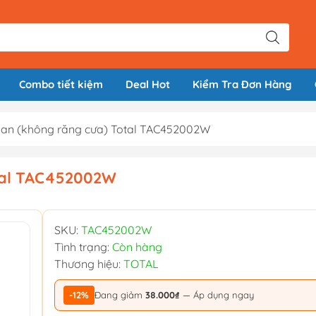
Combo tiết kiệm
Deal Hot
Kiểm Tra Đơn Hàng
n (không răng cưa) Total TAC452002W
tal TAC452002W
SKU:
TAC452002W
Tình trạng:
Còn hàng
Thương hiệu:
TOTAL
-12%
Đang giảm
38.000₫
— Áp dụng ngay