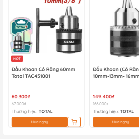
HOT
Đầu Khoan Có Răng 60mm
Đầu Khoan (có Răn
Total TAC451001
10mm-13mm- 16mm 
60.300₫
149.400₫
67.000₫
166.000₫
Thương hiệu:
TOTAL
Thương hiệu:
TOTAL
Mua ngay
Mua ngay