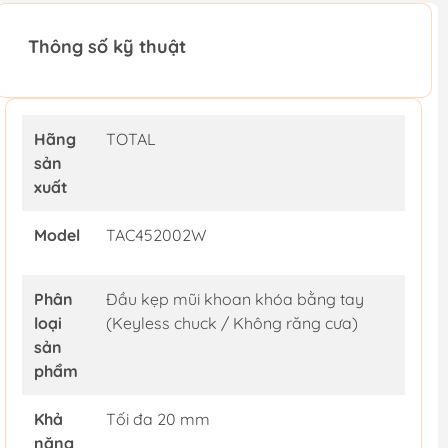
Thông số kỹ thuật
Hãng
TOTAL
sản
xuất
Model
TAC452002W
Phân
Đầu kẹp mũi khoan khóa bằng tay
loại
(Keyless chuck / Không răng cưa)
sản
phẩm
Khả
Tối đa 20 mm
năng