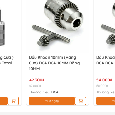
g Cưa )
Đầu Khoan 10mm (răng
Đầu Khoa
Total
Cưa) DCA DCA-10MM Răng
DCA DCA-
10MM
42.300₫
54.000₫
47.000₫
60.000₫
Thương hiệu:
DCA
Thương hiệ
Mua ngay
M