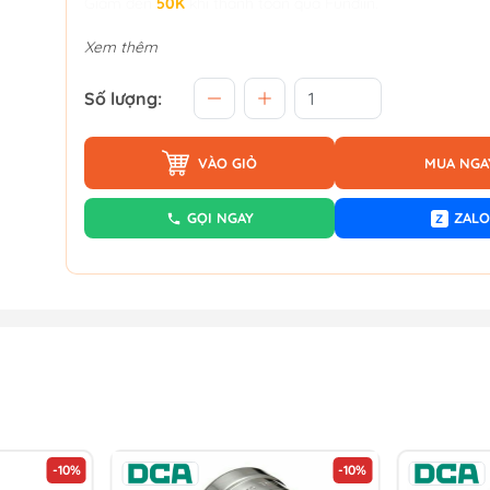
Giảm đến
50K
khi thanh toán qua Fundiin.
Xem thêm
Số lượng:
VÀO GIỎ
MUA NGA
GỌI NGAY
ZALO
Z
-10%
-10%