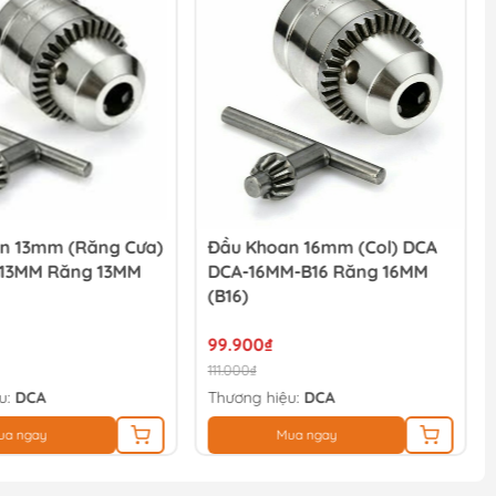
n 13mm (răng Cưa)
Đầu Khoan 16mm (col) DCA
13MM Răng 13MM
DCA-16MM-B16 Răng 16MM
(B16)
99.900₫
111.000₫
u:
DCA
Thương hiệu:
DCA
ua ngay
Mua ngay