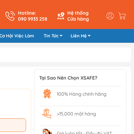
Hotline:
Hệ thống
090 9933 258
Cửa hàng
Cơ Hội Việc Làm
Tin Tức
Liên Hệ
Tại Sao Nên Chọn XSAFE?
100% Hàng chính hãng
>15,000 mặt hàng
Giá luôn tốt - Đầy đủ VAT