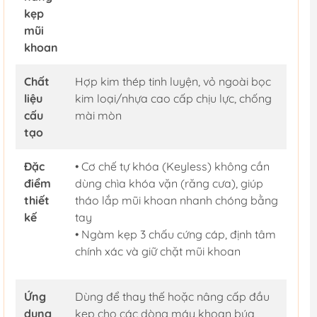
kẹp
mũi
khoan
Chất
Hợp kim thép tinh luyện, vỏ ngoài bọc
liệu
kim loại/nhựa cao cấp chịu lực, chống
cấu
mài mòn
tạo
Đặc
• Cơ chế tự khóa (Keyless) không cần
điểm
dùng chìa khóa vặn (răng cưa), giúp
thiết
tháo lắp mũi khoan nhanh chóng bằng
kế
tay
• Ngàm kẹp 3 chấu cứng cáp, định tâm
chính xác và giữ chặt mũi khoan
Ứng
Dùng để thay thế hoặc nâng cấp đầu
dụng
kẹp cho các dòng máy khoan búa,