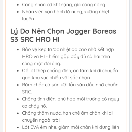
Công nhân cơ khí nặng, gia công nóng
Nhân viên vận hành lò nung, xưởng nhiệt
luyện
Lý Do Nên Chọn Jogger Boreas
S3 SRC HRO HI
Bảo vệ kép trước nhiệt độ cao nhờ kết hợp
HRO và HI - hiếm gặp đầy đủ cả hai trên
cùng một đôi ủng.
Đế lót thép chống đinh, an tâm khi di chuyển
qua khu vực nhiều vật sắc nhọn.
Bám chắc cả sàn ướt lẫn sàn dầu nhờ chuẩn
SRC.
Chống tĩnh điện, phù hợp môi trường có nguy
cơ cháy nổ.
Chống thấm nước, hạn chế ẩm chân khi di
chuyển ngoài trời.
Lót EVA êm nhẹ, giảm mỏi chân khi đứng liên