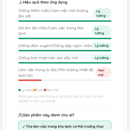
Hiệu quả theo ứng dụng
Chống thấm nước/Làm việc môi trường
Lý
ẩm ướt
tưởng
Giữ ấm đôi chân/Làm việc trong kho
Lý
lạnh
tưởng
Chống đâm xuyên/Chống dập ngón chân
Lý tưởng
Chống trơn trượt trên sàn dầu mỡ
Lý tưởng
Làm việc trong lò đúc/Môi trường nhiệt độ
Hạn
quá cao
chế
Lý tưởng
Được
Hạn chế
Đánh giá dựa trên thông số kỹ thuật nhà sản xuất và kinh
nghiệm tư vấn của XSafe.
Sản phẩm này dành cho ai?
✓
Thợ làm việc trong kho lạnh và Môi trường thực