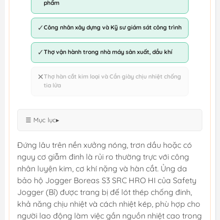
phẩm
✓
Công nhân xây dựng và Kỹ sư giám sát công trình
✓
Thợ vận hành trong nhà máy sản xuất, dầu khí
✕
Thợ hàn cắt kim loại và Cần giày chịu nhiệt chống
tia lửa
☰ Mục lục
▸
Đứng lâu trên nền xưởng nóng, trơn dầu hoặc có
nguy cơ giẫm đinh là rủi ro thường trực với công
nhân luyện kim, cơ khí nặng và hàn cắt. Ủng da
bảo hộ Jogger Boreas S3 SRC HRO HI của Safety
Jogger (Bỉ) được trang bị đế lót thép chống đinh,
khả năng chịu nhiệt và cách nhiệt kép, phù hợp cho
người lao động làm việc gần nguồn nhiệt cao trong