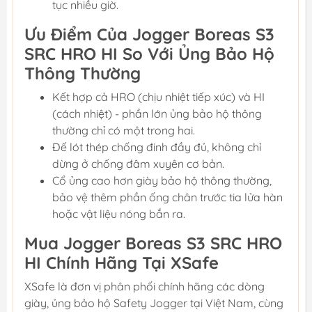
tục nhiều giờ.
Ưu Điểm Của Jogger Boreas S3
SRC HRO HI So Với Ủng Bảo Hộ
Thông Thường
Kết hợp cả HRO (chịu nhiệt tiếp xúc) và HI
(cách nhiệt) - phần lớn ủng bảo hộ thông
thường chỉ có một trong hai.
Đế lót thép chống đinh đầy đủ, không chỉ
dừng ở chống đâm xuyên cơ bản.
Cổ ủng cao hơn giày bảo hộ thông thường,
bảo vệ thêm phần ống chân trước tia lửa hàn
hoặc vật liệu nóng bắn ra.
Mua Jogger Boreas S3 SRC HRO
HI Chính Hãng Tại XSafe
XSafe là đơn vị phân phối chính hãng các dòng
giày, ủng bảo hộ Safety Jogger tại Việt Nam, cùng