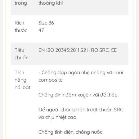
trong
thoáng khí
Kích
Size 36
thước
47
Tiêu
EN ISO 20345:2011 S2 HRO SRC, CE
chuẩn
Tính
- Chống dập ngón nhẹ nhàng với mũi
năng
composite
nổi bật
Chống đinh đâm xuyên với đế thép
Đế ngoài chống trơn trượt chuẩn SRC
và chịu nhiệt cao
Chống tĩnh điện, chống nước