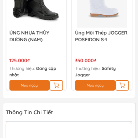
ỦNG NHỰA THÙY
Ủng Mũi Thép JOGGER
DƯƠNG (NAM)
POSEIDON S4
125.000₫
350.000₫
Thương hiệu:
Đang cập
Thương hiệu:
Safety
nhật
Jogger
Mua ngay
Mua ngay
Thông Tin Chi Tiết