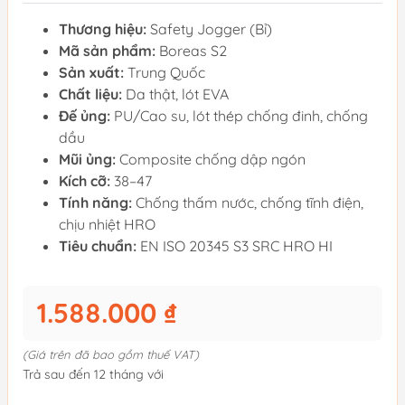
Thương hiệu:
Safety Jogger (Bỉ)
Mã sản phẩm:
Boreas S2
Sản xuất:
Trung Quốc
Chất liệu:
Da thật, lót EVA
Đế ủng:
PU/Cao su, lót thép chống đinh, chống
dầu
Mũi ủng:
Composite chống dập ngón
Kích cỡ:
38–47
Tính năng:
Chống thấm nước, chống tĩnh điện,
chịu nhiệt HRO
Tiêu chuẩn:
EN ISO 20345 S3 SRC HRO HI
1.588.000 ₫
(Giá trên đã bao gồm thuế VAT)
Trả sau đến 12 tháng với