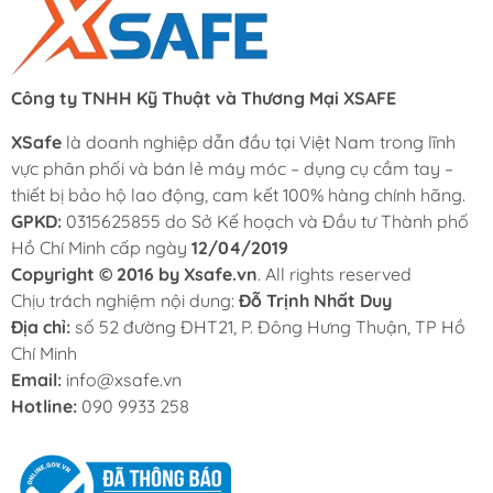
Công ty TNHH Kỹ Thuật và Thương Mại XSAFE
XSafe
là doanh nghiệp dẫn đầu tại Việt Nam trong lĩnh
vực phân phối và bán lẻ máy móc – dụng cụ cầm tay –
thiết bị bảo hộ lao động, cam kết 100% hàng chính hãng.
GPKD:
0315625855 do Sở Kế hoạch và Đầu tư Thành phố
Hồ Chí Minh cấp ngày
12/04/2019
Copyright © 2016 by Xsafe.vn
. All rights reserved
Chịu trách nghiệm nội dung:
Đỗ Trịnh Nhất Duy
Địa chỉ:
số 52 đường ĐHT21, P. Đông Hưng Thuận, TP Hồ
Chí Minh
Email:
info@xsafe.vn
Hotline:
090 9933 258