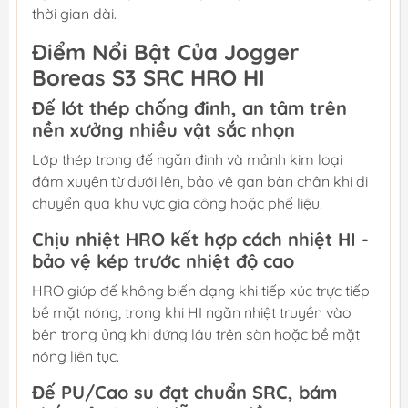
thời gian dài.
Điểm Nổi Bật Của Jogger
Boreas S3 SRC HRO HI
Đế lót thép chống đinh, an tâm trên
nền xưởng nhiều vật sắc nhọn
Lớp thép trong đế ngăn đinh và mảnh kim loại
đâm xuyên từ dưới lên, bảo vệ gan bàn chân khi di
chuyển qua khu vực gia công hoặc phế liệu.
Chịu nhiệt HRO kết hợp cách nhiệt HI -
bảo vệ kép trước nhiệt độ cao
HRO giúp đế không biến dạng khi tiếp xúc trực tiếp
bề mặt nóng, trong khi HI ngăn nhiệt truyền vào
bên trong ủng khi đứng lâu trên sàn hoặc bề mặt
nóng liên tục.
Đế PU/Cao su đạt chuẩn SRC, bám