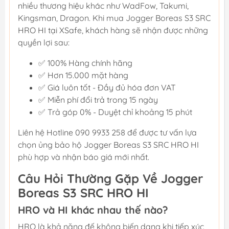
nhiều thương hiệu khác như WadFow, Takumi,
Kingsman, Dragon. Khi mua Jogger Boreas S3 SRC
HRO HI tại XSafe, khách hàng sẽ nhận được những
quyền lợi sau:
✅ 100% Hàng chính hãng
✅ Hơn 15.000 mặt hàng
✅ Giá luôn tốt - Đầy đủ hóa đơn VAT
✅ Miễn phí đổi trả trong 15 ngày
✅ Trả góp 0% - Duyệt chỉ khoảng 15 phút
Liên hệ Hotline 090 9933 258 để được tư vấn lựa
chọn ủng bảo hộ Jogger Boreas S3 SRC HRO HI
phù hợp và nhận báo giá mới nhất.
Câu Hỏi Thường Gặp Về Jogger
Boreas S3 SRC HRO HI
HRO và HI khác nhau thế nào?
HRO là khả năng đế không biến dạng khi tiếp xúc