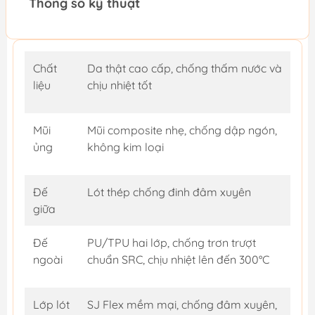
Thông số kỹ thuật
Chất
Da thật cao cấp, chống thấm nước và
liệu
chịu nhiệt tốt
Mũi
Mũi composite nhẹ, chống dập ngón,
ủng
không kim loại
Đế
Lót thép chống đinh đâm xuyên
giữa
Đế
PU/TPU hai lớp, chống trơn trượt
ngoài
chuẩn SRC, chịu nhiệt lên đến 300°C
Lớp lót
SJ Flex mềm mại, chống đâm xuyên,