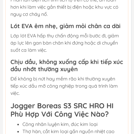
hơn khi làm việc gần thiết bị điện hoặc khu vực có
nguy cơ cháy nổ.
Lót EVA êm nhẹ, giảm mỏi chân ca dài
Lớp lót EVA hấp thụ chấn động mỗi bước đi, giảm
áp lực lên gan bàn chân khi đứng hoặc di chuyển
suốt ca làm việc.
Chịu dầu, không xuống cấp khi tiếp xúc
dầu nhớt thường xuyên
Đế không bị nứt hay mềm rão khi thường xuyên
tiếp xúc dầu mỡ công nghiệp trong quá trình làm
việc.
Jogger Boreas S3 SRC HRO HI
Phù Hợp Với Công Việc Nào?
Công nhân luyện kim, đúc kim loại
Thợ hàn, cắt kim loại gần nguồn nhiệt cao