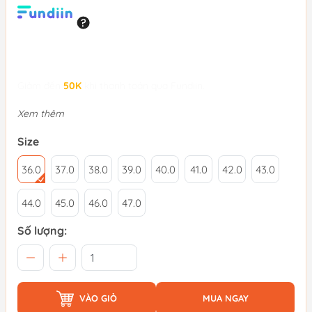
Giảm đến
50K
khi thanh toán qua Fundiin.
Xem thêm
Size
36.0
37.0
38.0
39.0
40.0
41.0
42.0
43.0
44.0
45.0
46.0
47.0
Số lượng:
VÀO GIỎ
MUA NGAY