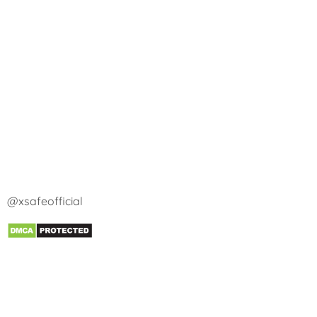
@xsafeofficial