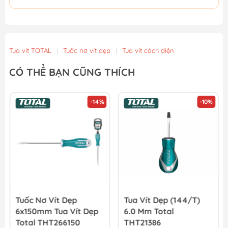
Tua vít TOTAL
|
Tuốc nơ vít dẹp
|
Tua vít cách điện
CÓ THỂ BẠN CŨNG THÍCH
-14%
-10%
Tuốc Nơ Vít Dẹp
Tua Vít Dẹp (144/T)
6x150mm Tua Vít Dẹp
6.0 Mm Total
Total THT266150
THT21386