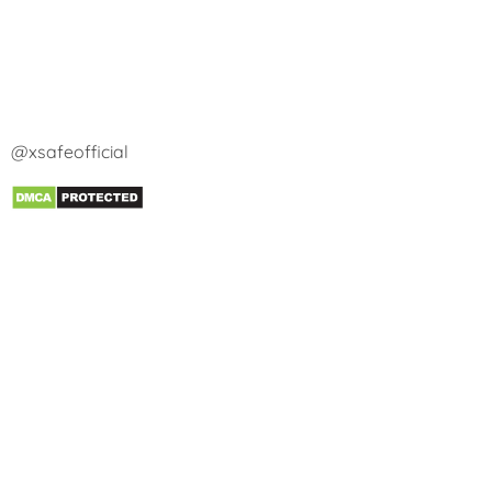
@xsafeofficial