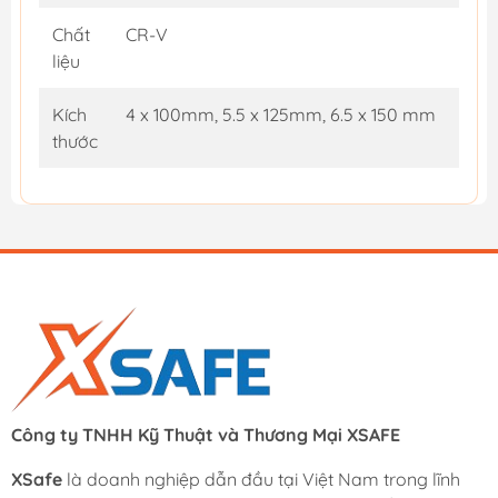
Chất
CR-V
liệu
Kích
4 x 100mm, 5.5 x 125mm, 6.5 x 150 mm
thước
Công ty TNHH Kỹ Thuật và Thương Mại XSAFE
XSafe
là doanh nghiệp dẫn đầu tại Việt Nam trong lĩnh