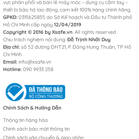
vực phân phối và bán lẻ máy móc – dụng cụ cầm tay –
thiết bị bảo hộ lao động, cam kết 100% hàng chính hãng.
GPKD:
0315625855 do Sở Kế hoạch và Đầu tư Thành phố
Hồ Chí Minh cấp ngày
12/04/2019
Copyright © 2016 by Xsafe.vn
. All rights reserved
Chịu trách nghiệm nội dung:
Đỗ Trịnh Nhất Duy
Địa chỉ:
số 52 đường ĐHT21, P. Đông Hưng Thuận, TP Hồ
Chí Minh
Email:
info@xsafe.vn
Hotline:
090 9933 258
Chính Sách & Hướng Dẫn
Thông tin hàng hóa
Chính sách bảo mật thông tin
Chính sách vận chuyển & giao nhận