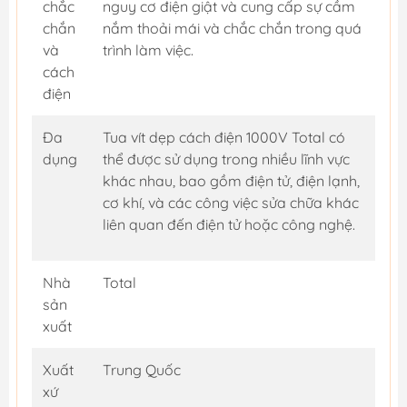
chắc
nguy cơ điện giật và cung cấp sự cầm
chắn
nắm thoải mái và chắc chắn trong quá
và
trình làm việc.
cách
điện
Đa
Tua vít dẹp cách điện 1000V Total có
dụng
thể được sử dụng trong nhiều lĩnh vực
khác nhau, bao gồm điện tử, điện lạnh,
cơ khí, và các công việc sửa chữa khác
liên quan đến điện tử hoặc công nghệ.
Nhà
Total
sản
xuất
Xuất
Trung Quốc
xứ