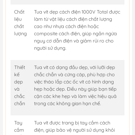
Chất
Tua vít dẹp cách điện 1000V Total được
liệu
làm từ vật liệu cách điện chất lượng
chất
cao như nhựa cách điện hoặc
lượng
composite cách điện, giúp ngăn ngừa
nguy cơ dẫn điện và giảm rủi ro cho
người sử dụng.
Thiết
Tua vít có dạng đầu dẹp, với lưỡi dẹp
kế
chắc chắn và cứng cáp, phù hợp cho
dẹp
việc tháo lắp các ốc vít có hình dạng
và
hẹp hoặc dẹp. Điều này giúp bạn tiếp
chắc
cận các khe hẹp và làm việc hiệu quả
chắn
trong các không gian hạn chế.
Tay
Tua vít được trang bị tay cầm cách
cầm
điện, giúp bảo vệ người sử dụng khỏi