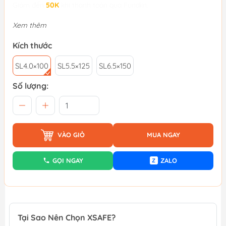
Giảm đến
50K
khi thanh toán qua Fundiin.
Xem thêm
Kích thước
SL4.0×100
SL5.5×125
SL6.5×150
Số lượng:
VÀO GIỎ
MUA NGAY
GỌI NGAY
ZALO
Z
Tại Sao Nên Chọn XSAFE?