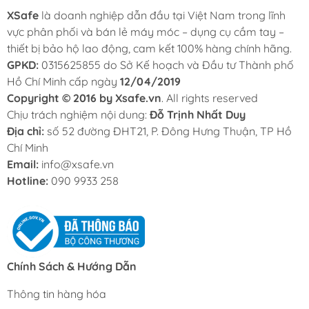
XSafe
là doanh nghiệp dẫn đầu tại Việt Nam trong lĩnh
vực phân phối và bán lẻ máy móc – dụng cụ cầm tay –
thiết bị bảo hộ lao động, cam kết 100% hàng chính hãng.
GPKD:
0315625855 do Sở Kế hoạch và Đầu tư Thành phố
Hồ Chí Minh cấp ngày
12/04/2019
Copyright © 2016 by Xsafe.vn
. All rights reserved
Chịu trách nghiệm nội dung:
Đỗ Trịnh Nhất Duy
Địa chỉ:
số 52 đường ĐHT21, P. Đông Hưng Thuận, TP Hồ
Chí Minh
Email:
info@xsafe.vn
Hotline:
090 9933 258
Chính Sách & Hướng Dẫn
Thông tin hàng hóa