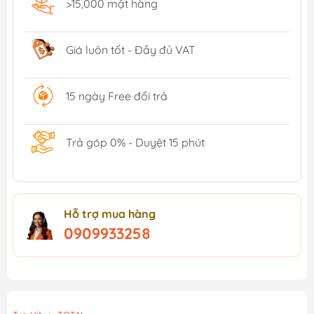
>15,000 mặt hàng
Giá luôn tốt - Đầy đủ VAT
15 ngày Free đổi trả
Trả góp 0% - Duyệt 15 phút
Hỗ trợ mua hàng
0909933258