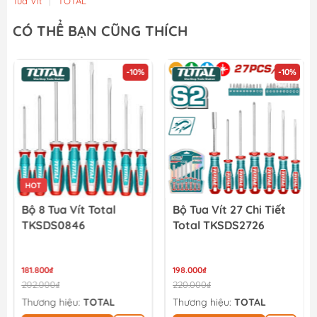
Tua Vít
|
TOTAL
CÓ THỂ BẠN CŨNG THÍCH
-10%
-10%
HOT
Bộ 8 Tua Vít Total
Bộ Tua Vít 27 Chi Tiết
TKSDS0846
Total TKSDS2726
181.800₫
198.000₫
202.000₫
220.000₫
Thương hiệu:
TOTAL
Thương hiệu:
TOTAL