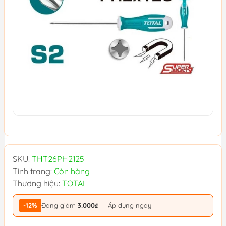
SKU:
THT26PH2125
Tình trạng:
Còn hàng
Thương hiệu:
TOTAL
-12%
Đang giảm
3.000₫
— Áp dụng ngay