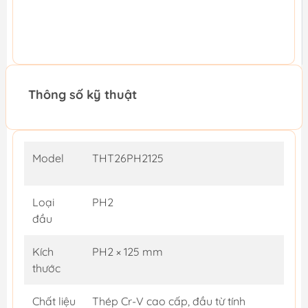
Thông số kỹ thuật
Model
THT26PH2125
Loại
PH2
đầu
Kích
PH2 × 125 mm
thước
Chất liệu
Thép Cr-V cao cấp, đầu từ tính