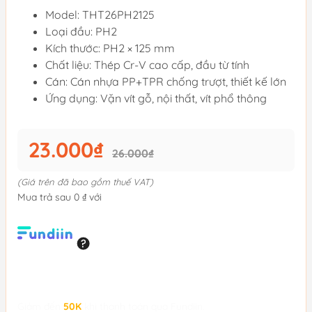
Model: THT26PH2125
Loại đầu: PH2
Kích thước: PH2 × 125 mm
Chất liệu: Thép Cr-V cao cấp, đầu từ tính
Cán: Cán nhựa PP+TPR chống trượt, thiết kế lớn
Ứng dụng: Vặn vít gỗ, nội thất, vít phổ thông
23.000₫
26.000₫
(Giá trên đã bao gồm thuế VAT)
Mua trả sau 0 ₫ với
Giảm đến
50K
khi thanh toán qua Fundiin.