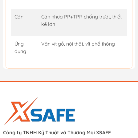
Cán
Cán nhựa PP+TPR chống trượt, thiết
kế lớn
Ứng
Vặn vít gỗ, nội thất, vít phổ thông
dụng
Công ty TNHH Kỹ Thuật và Thương Mại XSAFE