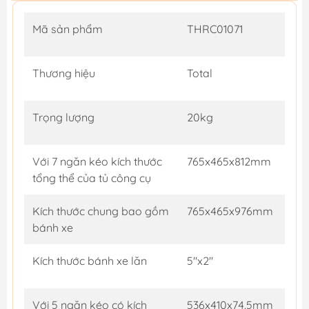
Mã sản phẩm
THRC01071
Thương hiệu
Total
Trọng lượng
20kg
Với 7 ngăn kéo kích thước
765x465x812mm
tổng thể của tủ công cụ
Kích thước chung bao gồm
765x465x976mm
bánh xe
Kích thước bánh xe lăn
5"x2"
Với 5 ngăn kéo có kích
536x410x74.5mm