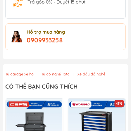
Trả góp 0% - Duyệt 15 phút
Hỗ trợ mua hàng
0909933258
Tủ garage xe hơi
|
Tủ đồ nghề Total
|
Xe đẩy đồ nghề
CÓ THỂ BẠN CŨNG THÍCH
-5%