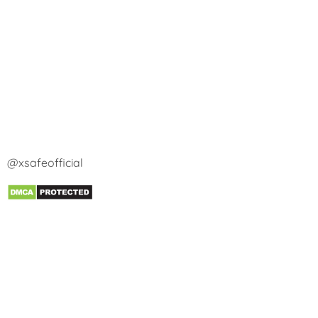
@xsafeofficial