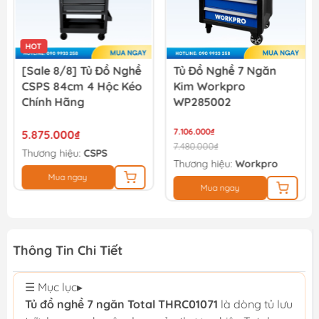
HOT
[Sale 8/8] Tủ Đồ Nghề
Tủ Đồ Nghề 7 Ngăn
CSPS 84cm 4 Hộc Kéo
Kim Workpro
Chính Hãng
WP285002
7.106.000₫
5.875.000₫
7.480.000₫
Thương hiệu:
CSPS
Thương hiệu:
Workpro
Mua ngay
Mua ngay
Thông Tin Chi Tiết
☰ Mục lục
▸
Tủ đồ nghề 7 ngăn Total THRC01071
là dòng tủ lưu