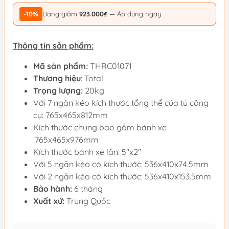
-10%
Đang giảm
923.000₫
— Áp dụng ngay
Thông tin sản phẩm:
Mã sản phẩm:
THRC01071
Thương hiệu
: Total
Trọng lượng:
20kg
Với 7 ngăn kéo kích thước tổng thể của tủ công
cụ: 765x465x812mm
Kích thước chung bao gồm bánh xe
:765x465x976mm
Kích thước bánh xe lăn: 5"x2"
Với 5 ngăn kéo có kích thước: 536x410x74.5mm
Với 2 ngăn kéo có kích thước: 536x410x153.5mm
Bảo hành:
6 tháng
Xuất xứ:
Trung Quốc