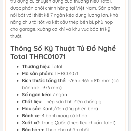
trữ dụng cụ chuyên dụng của thương hiệu Total,
được phân phối chính hãng tại Việt Nam. Sản phẩm
nổi bật với thiết kế 7 ngăn kéo dung lượng lớn, khả
năng chịu tải tốt và kết cấu thép bền bỉ, phù hợp
cho garage, xưởng cơ khí và khu vực bảo trì kỹ
thuật.
Thông Số Kỹ Thuật Tủ Đồ Nghề
Total THRC01071
Thương hiệu:
Total
Mã sản phẩm:
THRC01071
Kích thước tổng thể:
~765 × 465 × 812 mm (có
bánh xe ~976 mm)
Số ngăn kéo:
7 ngăn
Chất liệu:
Thép sơn tĩnh điện chống gỉ
Màu sắc:
Xanh/đen (tùy phiên bản)
Bánh xe:
4 bánh xoay có khóa
Xuất xứ:
Trung Quốc (theo tiêu chuẩn Total)
Bảo hành:
Theo nhà phân phối