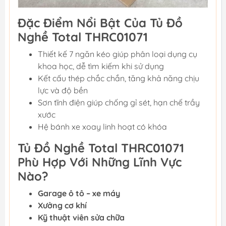
Đặc Điểm Nổi Bật Của Tủ Đồ
Nghề Total THRC01071
Thiết kế 7 ngăn kéo giúp phân loại dụng cụ
khoa học, dễ tìm kiếm khi sử dụng
Kết cấu thép chắc chắn, tăng khả năng chịu
lực và độ bền
Sơn tĩnh điện giúp chống gỉ sét, hạn chế trầy
xước
Hệ bánh xe xoay linh hoạt có khóa
Tủ Đồ Nghề Total THRC01071
Phù Hợp Với Những Lĩnh Vực
Nào?
Garage ô tô – xe máy
Xưởng cơ khí
Kỹ thuật viên sửa chữa