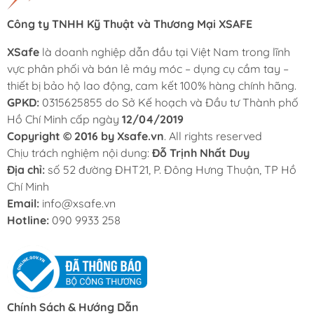
Công ty TNHH Kỹ Thuật và Thương Mại XSAFE
XSafe
là doanh nghiệp dẫn đầu tại Việt Nam trong lĩnh
vực phân phối và bán lẻ máy móc – dụng cụ cầm tay –
thiết bị bảo hộ lao động, cam kết 100% hàng chính hãng.
GPKD:
0315625855 do Sở Kế hoạch và Đầu tư Thành phố
Hồ Chí Minh cấp ngày
12/04/2019
Copyright © 2016 by Xsafe.vn
. All rights reserved
Chịu trách nghiệm nội dung:
Đỗ Trịnh Nhất Duy
Địa chỉ:
số 52 đường ĐHT21, P. Đông Hưng Thuận, TP Hồ
Chí Minh
Email:
info@xsafe.vn
Hotline:
090 9933 258
Chính Sách & Hướng Dẫn