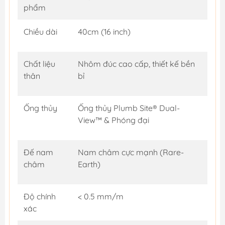
phẩm
Chiều dài
40cm (16 inch)
Chất liệu
Nhôm đúc cao cấp, thiết kế bền
thân
bỉ
Ống thủy
Ống thủy Plumb Site® Dual-
View™ & Phóng đại
Đế nam
Nam châm cực mạnh (Rare-
châm
Earth)
Độ chính
< 0.5 mm/m
xác