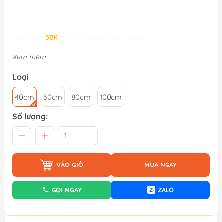
Giảm đến
50K
khi thanh toán qua Fundiin.
Xem thêm
Loại
40cm
60cm
80cm
100cm
Số lượng:
VÀO GIỎ
MUA NGAY
GỌI NGAY
ZALO
Z