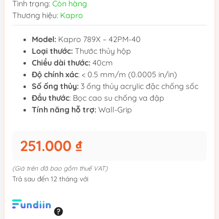
Tình trạng:
Còn hàng
Thương hiệu:
Kapro
Model:
Kapro 789X – 42PM-40
Loại thước:
Thước thủy hộp
Chiều dài thước:
40cm
Độ chính xác
: < 0.5 mm/m (0.0005 in/in)
Số ống thủy:
3 ống thủy acrylic đặc chống sốc
Đầu thước
: Bọc cao su chống va đập
Tính năng hỗ trợ:
Wall-Grip
251.000 ₫
(Giá trên đã bao gồm thuế VAT)
Trả sau đến 12 tháng với