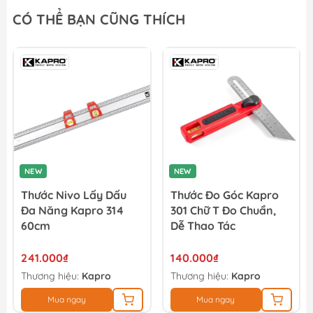
Túi đựng dụng cụ đeo thắt lưng 7 ngăn Total THT16P40125
CÓ THỂ BẠN CŨNG THÍCH
51.300₫
57.000₫
Túi vải đựng máy Worx 50028624
126.000₫
140.000₫
NEW
NEW
Thước Nivo Lấy Dấu
Thước Đo Góc Kapro
Đa Năng Kapro 314
301 Chữ T Đo Chuẩn,
60cm
Dễ Thao Tác
241.000₫
140.000₫
Thương hiệu:
Kapro
Thương hiệu:
Kapro
Mua ngay
Mua ngay