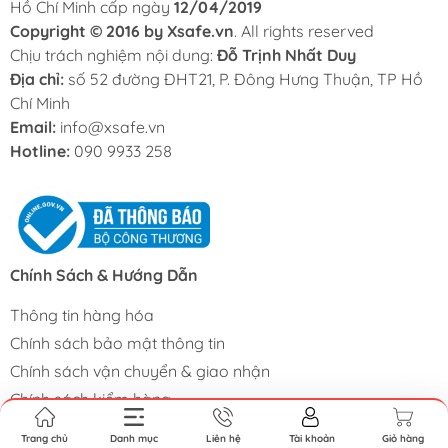
Hồ Chí Minh cấp ngày
12/04/2019
Copyright © 2016 by Xsafe.vn
. All rights reserved
Chịu trách nghiệm nội dung:
Đỗ Trịnh Nhất Duy
Địa chỉ:
số 52 đường ĐHT21, P. Đông Hưng Thuận, TP Hồ
Chí Minh
Email:
info@xsafe.vn
Hotline:
090 9933 258
Chính Sách & Hướng Dẫn
Thông tin hàng hóa
Chính sách bảo mật thông tin
Chính sách vận chuyển & giao nhận
Chính sách kiểm hàng
Chính sách đổi trả & hoàn tiền
Trang chủ
Danh mục
Liên hệ
Tài khoản
Giỏ hàng