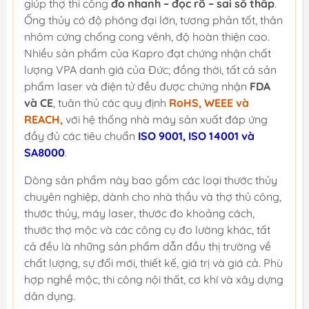
giúp thợ thi công
đo nhanh – đọc rõ – sai số thấp
.
Ống thủy có độ phóng đại lớn, tương phản tốt, thân
nhôm cứng chống cong vênh, độ hoàn thiện cao.
Nhiều sản phẩm của Kapro đạt chứng nhận chất
lượng VPA danh giá của Đức; đồng thời, tất cả sản
phẩm laser và điện tử đều được chứng nhận
FDA
và CE
, tuân thủ các quy định
RoHS, WEEE và
REACH,
với hệ thống nhà máy sản xuất đáp ứng
đầy đủ các tiêu chuẩn
ISO 9001, ISO 14001 và
SA8000
.
Dòng sản phẩm này bao gồm các loại thước thủy
chuyên nghiệp, dành cho nhà thầu và thợ thủ công,
thước thủy, máy laser, thước đo khoảng cách,
thước thợ mộc và các công cụ đo lường khác, tất
cả đều là những sản phẩm dẫn đầu thị trường về
chất lượng, sự đổi mới, thiết kế, giá trị và giá cả. Phù
hợp nghề mộc, thi công nội thất, cơ khí và xây dựng
dân dụng.