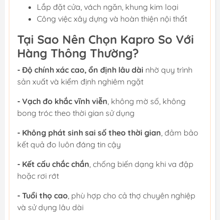
Lắp đặt cửa, vách ngăn, khung kim loại
Công việc xây dựng và hoàn thiện nội thất
Tại Sao Nên Chọn Kapro So Với
Hàng Thông Thường?
- Độ chính xác cao, ổn định lâu dài
nhờ quy trình
sản xuất và kiểm định nghiêm ngặt
- Vạch đo khắc vĩnh viễn
, không mờ số, không
bong tróc theo thời gian sử dụng
- Không phát sinh sai số theo thời gian
, đảm bảo
kết quả đo luôn đáng tin cậy
- Kết cấu chắc chắn
, chống biến dạng khi va đập
hoặc rơi rớt
- Tuổi thọ cao
, phù hợp cho cả thợ chuyên nghiệp
và sử dụng lâu dài