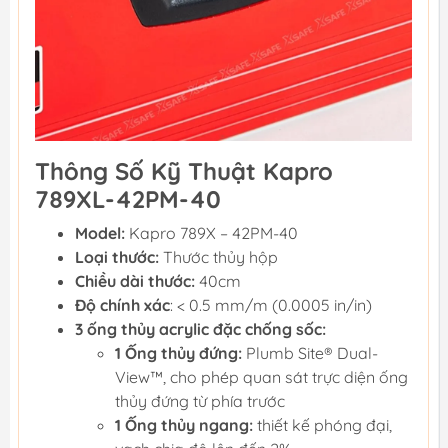
Thông Số Kỹ Thuật Kapro
789XL-42PM-40
Model:
Kapro 789X – 42PM-40
Loại thước:
Thước thủy hộp
Chiều dài thước:
40cm
Độ chính xác
: < 0.5 mm/m (0.0005 in/in)
3 ống thủy acrylic đặc chống sốc:
1 Ống thủy đứng:
Plumb Site® Dual-
View™, cho phép quan sát trực diện ống
thủy đứng từ phía trước
1 Ống thủy ngang:
thiết kế phóng đại,