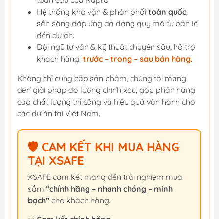
Hệ thống kho vận & phân phối
toàn quốc
,
sẵn sàng đáp ứng đa dạng quy mô từ bán lẻ
đến dự án.
Đội ngũ tư vấn & kỹ thuật chuyên sâu, hỗ trợ
khách hàng:
trước – trong – sau bán hàng
.
Không chỉ cung cấp sản phẩm, chúng tôi mang
đến giải pháp đo lường chính xác, góp phần nâng
cao chất lượng thi công và hiệu quả vận hành cho
các dự án tại Việt Nam.
🛡️ CAM KẾT KHI MUA HÀNG
TẠI XSAFE
XSAFE cam kết mang đến trải nghiệm mua
sắm
“chính hãng – nhanh chóng – minh
bạch”
cho khách hàng.
✅
Cam kết chính hãng