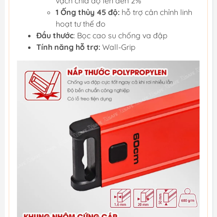
vạch chia độ lên đến 2%
1 Ống thủy 45 độ:
hỗ trợ cân chỉnh linh
hoạt tư thế đo
Đầu thước
: Bọc cao su chống va đập
Tính năng hỗ trợ:
Wall-Grip