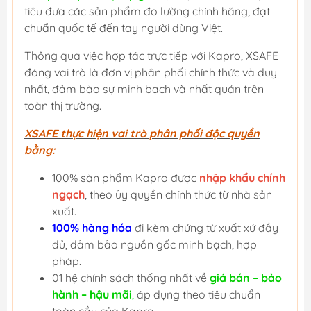
tiêu đưa các sản phẩm đo lường chính hãng, đạt
chuẩn quốc tế đến tay người dùng Việt.
Thông qua việc hợp tác trực tiếp với Kapro, XSAFE
đóng vai trò là đơn vị phân phối chính thức và duy
nhất, đảm bảo sự minh bạch và nhất quán trên
toàn thị trường.
XSAFE thực hiện vai trò phân phối độc quyền
bằng:
100% sản phẩm Kapro được
nhập khẩu chính
ngạch
, theo ủy quyền chính thức từ nhà sản
xuất.
100% hàng hóa
đi kèm chứng từ xuất xứ đầy
đủ, đảm bảo nguồn gốc minh bạch, hợp
pháp.
01 hệ chính sách thống nhất về
giá bán – bảo
hành – hậu mãi
,
áp dụng theo tiêu chuẩn
toàn cầu của Kapro.