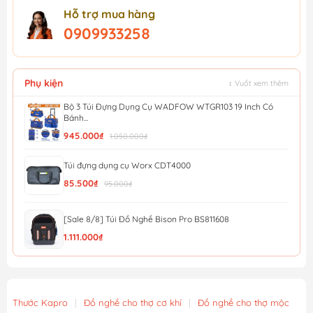
Hỗ trợ mua hàng
0909933258
Phụ kiện
↕ Vuốt xem thêm
Bộ 3 Túi Đựng Dụng Cụ WADFOW WTGR103 19 Inch Có
Bánh...
945.000₫
1.050.000₫
Túi đựng dụng cụ Worx CDT4000
85.500₫
95.000₫
[Sale 8/8] Túi Đồ Nghề Bison Pro BS811608
1.111.000₫
[Sale 8/8] Túi Đồ Nghề Mini Bison BS811577
463.000₫
Thước Kapro
|
Đồ nghề cho thợ cơ khí
|
Đồ nghề cho thợ mộc