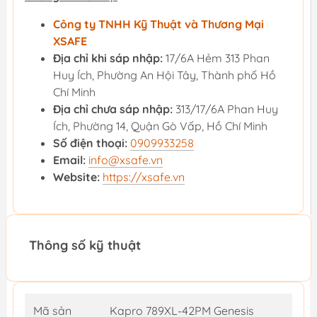
Công ty TNHH Kỹ Thuật và Thương Mại
XSAFE
Địa chỉ khi sáp nhập:
17/6A Hẻm 313 Phan
Huy Ích, Phường An Hội Tây, Thành phố Hồ
Chí Minh
Địa chỉ chưa sáp nhập:
313/17/6A Phan Huy
Ích, Phường 14, Quận Gò Vấp, Hồ Chí Minh
Số điện thoại:
0909933258
Email:
info@xsafe.vn
Website:
https://xsafe.vn
Thông số kỹ thuật
Mã sản
Kapro 789XL-42PM Genesis