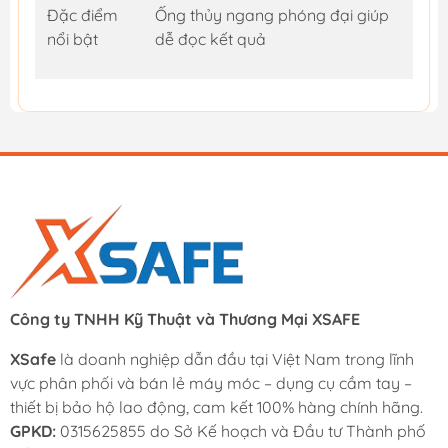
Đặc điểm
Ống thủy ngang phóng đại giúp
nổi bật
dễ đọc kết quả
Công ty TNHH Kỹ Thuật và Thương Mại XSAFE
XSafe
là doanh nghiệp dẫn đầu tại Việt Nam trong lĩnh
vực phân phối và bán lẻ máy móc – dụng cụ cầm tay –
thiết bị bảo hộ lao động, cam kết 100% hàng chính hãng.
GPKD:
0315625855 do Sở Kế hoạch và Đầu tư Thành phố