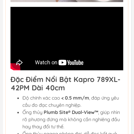
Đặc Điểm Nổi Bật Kapro 789XL-
42PM Dài 40cm
Độ chính xác cao
< 0.5 mm/m
, đáp ứng yêu
cầu đo đạc chuyên nghiệp.
Ống thủy
Plumb Site® Dual-View™
, giúp nhìn
rõ phương đứng mà không cần nghiêng đầu
hay thay đổi tư thế.
Ống thủy ngang phóng đại, dễ đọc kết quả,