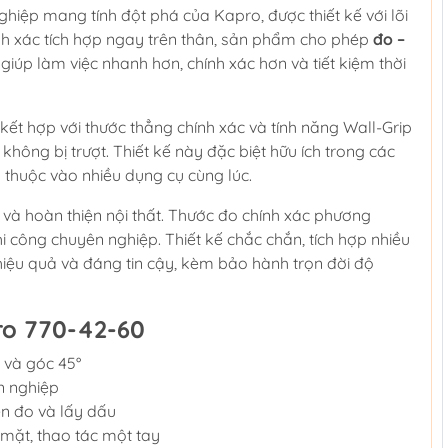
hiệp mang tính đột phá của Kapro, được thiết kế với lõi
nh xác tích hợp ngay trên thân, sản phẩm cho phép
đo –
 giúp làm việc nhanh hơn, chính xác hơn và tiết kiệm thời
kết hợp với thước thẳng chính xác và tính năng Wall-Grip
hông bị trượt. Thiết kế này đặc biệt hữu ích trong các
thuộc vào nhiều dụng cụ cùng lúc.
và hoàn thiện nội thất. Thước đo chính xác phương
 công chuyên nghiệp. Thiết kế chắc chắn, tích hợp nhiều
hiệu quả và đáng tin cậy, kèm bảo hành trọn đời độ
ro 770-42-60
 và góc 45°
n nghiệp
ện đo và lấy dấu
 mặt, thao tác một tay