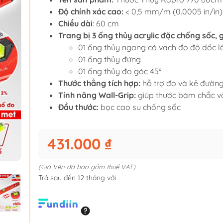
Độ chính xác cao:
< 0,5 mm/m (0.0005 in/in)
Chiều dài
: 60 cm
Trang bị 3 ống thủy acrylic đặc chống sốc,
01 ống thủy ngang có vạch đo độ dốc l
01 ống thủy đứng
01 ống thủy đo góc 45°
Thước thẳng tích hợp:
hỗ trợ đo và kẻ đường
Tính năng Wall-Grip:
giúp thước bám chắc v
Đầu thước:
bọc cao su chống sốc
431.000 ₫
(Giá trên đã bao gồm thuế VAT)
Trả sau đến 12 tháng với