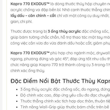
Kapro 770 EXODUS™
là dòng thước thủy hộp chuyên ng
acrylic chống va đập bền bỉ. Nhờ cạnh thước thẳng chí
lấy dấu – căn chỉnh – cắt
chỉ với một công cụ duy nhất,
gian, chi phí.
Thước được trang bị
3 ống thủy acrylic
đặc chống sốc, 
giúp bám tường chắc chắn, hỗ trợ thao tác một tay mà k
công việc cần vừa đo vừa đánh dấu hoặc cắt, giảm phụ 
Kapro 770 EXODUS™
phù hợp cho ngành mộc, drywall 
ngang, phương đứng và góc 45°, đáp ứng tốt nhu cầu thi
chức năng giúp Kapro 770 trở thành công cụ 3-trong-1 
chính xác ống thủy.
Đặc Điểm Nổi Bật Thước Thủy Kap
3 ống thủy acrylic đặc chống sốc, đo ngang, đứng
Độ chính xác cao, đáp ứng yêu cầu đo đạc chuyê
Thước thẳng chính xác tích hợp dọc thân, thuận ti
Tính năng Wall-Grip giúp thước bám chắc trên bề