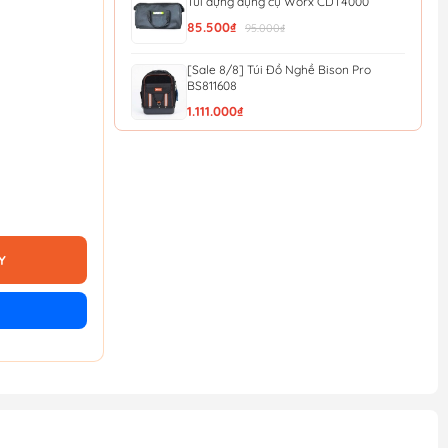
Túi đựng dụng cụ Worx CDT4000
85.500₫
95.000₫
[Sale 8/8] Túi Đồ Nghề Bison Pro
BS811608
1.111.000₫
[Sale 8/8] Túi Đồ Nghề Mini Bison
BS811577
463.000₫
Túi đựng dụng cụ đeo thắt lưng 7 ngăn
Total THT16P40125
Y
51.300₫
57.000₫
Túi vải đựng máy Worx 50028624
126.000₫
140.000₫