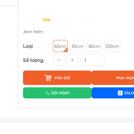
Giảm đến
50K
khi thanh toán qua Fundiin.
Xem thêm
Loại
60cm
30cm
80cm
100cm
Số lượng:
VÀO GIỎ
MUA NGA
GỌI NGAY
ZALO
Z