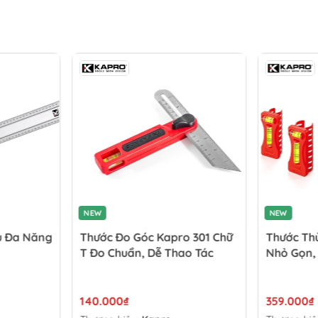
NEW
NEW
u Đa Năng
Thước Đo Góc Kapro 301 Chữ
Thước Th
T Đo Chuẩn, Dễ Thao Tác
Nhỏ Gọn,
140.000₫
359.000₫