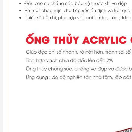
Đầu cao su chống sốc, bảo vệ thước khi va đập
Bề mặt phay mịn, cho tiếp xúc ổn định và kết quả 
Thiết kế bền bỉ, phù hợp với môi trường công trìn