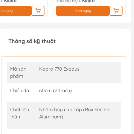
u:
Kapro
Thương hiệu:
Kapro
ua ngay
Mua ngay
Thông số kỹ thuật
Mã sản
Kapro 770 Exodus
phẩm
Chiều dài
60cm (24 inch)
Chất liệu
Nhôm hộp cao cấp (Box Section
thân
Aluminum)