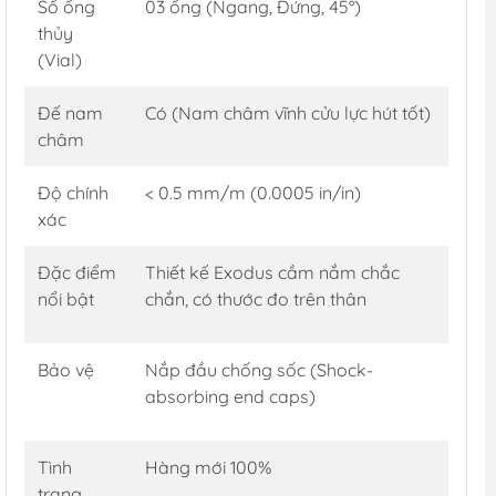
Số ống
03 ống (Ngang, Đứng, 45°)
thủy
(Vial)
Đế nam
Có (Nam châm vĩnh cửu lực hút tốt)
châm
Độ chính
< 0.5 mm/m (0.0005 in/in)
xác
Đặc điểm
Thiết kế Exodus cầm nắm chắc
nổi bật
chắn, có thước đo trên thân
Bảo vệ
Nắp đầu chống sốc (Shock-
absorbing end caps)
Tình
Hàng mới 100%
trạng