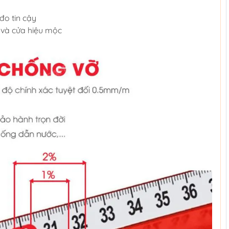
đo tin cậy
h và cửa hiệu mộc