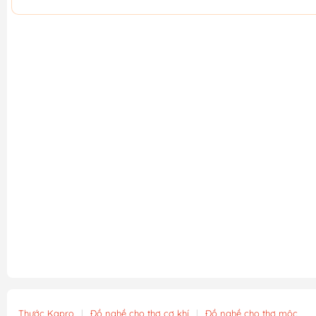
Thước Kapro
|
Đồ nghề cho thợ cơ khí
|
Đồ nghề cho thợ mộc