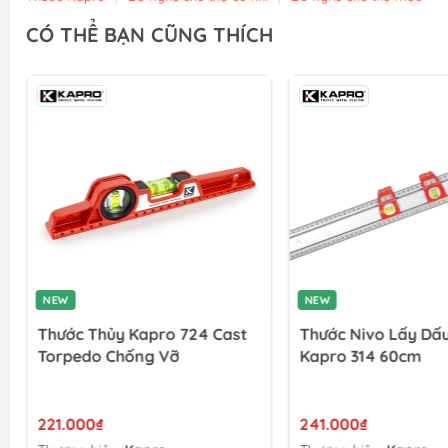
CÓ THỂ BẠN CŨNG THÍCH
NEW
NEW
Thước Thủy Kapro 724 Cast
Thước Nivo Lấy Dấ
Torpedo Chống Vỡ
Kapro 314 60cm
221.000₫
241.000₫