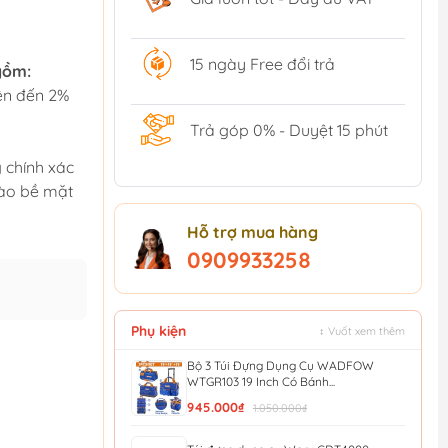
15 ngày Free đổi trả
 gồm:
ên đến 2%
Trả góp 0% - Duyệt 15 phút
 chính xác
ào bề mặt
Hỗ trợ mua hàng
0909933258
Phụ kiện
↕ Vuốt xem thêm
Bộ 3 Túi Đựng Dụng Cụ WADFOW
WTGR103 19 Inch Có Bánh...
945.000₫
1.050.000₫