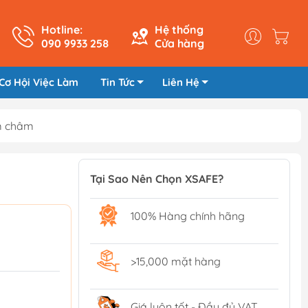
Hotline:
Hệ thống
090 9933 258
Cửa hàng
Cơ Hội Việc Làm
Tin Tức
Liên Hệ
am châm
Tại Sao Nên Chọn XSAFE?
100% Hàng chính hãng
>15,000 mặt hàng
Giá luôn tốt - Đầy đủ VAT