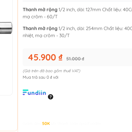
Thanh mở rộng
1/2 inch, dài: 127mm Chất liệu: 40Cr
mạ crôm - 60/T
Thanh mở rộng
1/2 inch, dài: 254mm Chất liệu: 40C
nhiệt, mạ crôm - 30/T
45.900 ₫
51.000 ₫
(Giá trên đã bao gồm thuế VAT)
Mua trả sau 0 ₫ với
Giảm đến
50K
khi thanh toán qua Fundiin.