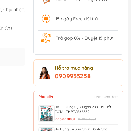
, Chịu nhiệt,
15 ngày Free đổi trả
r, Chịu
Trả góp 0% - Duyệt 15 phút
Hỗ trợ mua hàng
0909933258
Phụ kiện
↕ Vuốt xem thêm
Bộ Tủ Dụng Cụ 7 Ngăn 288 Chi Tiết
TOTAL THPTCS82882
22.392.000₫
24.880.000₫
Bộ Dụng Cụ Sửa Chữa Dành Cho