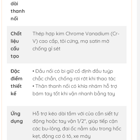
dài
thanh
nối
Chất
Thép hợp kim Chrome Vanadium (Cr-
liệu
V) cao cấp, tôi cứng, mạ satin mờ
cấu
chống gỉ sét
tạo
Đặc
• Đầu nối có bi giữ cố định đầu tuýp
điểm
chắc chắn, chống rơi rớt khi thao tác
thiết
• Thân thanh nối có khía nhám hỗ trợ
kế
bám tay tốt khi vặn nhanh bằng tay
Ứng
Hỗ trợ kéo dài tầm với của cần siết tự
dụng
động hoặc tay vặn 1/2", giúp tiếp cận
các bu-lông, đai ốc nằm sâu trong hốc
kẹt, động cơ ô tô, xe máy