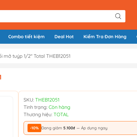
Combo tiết kiệm
Deal Hot
Kiểm Tra Đơn Hàng
i mở tuýp 1/2'' Total THEB12051
1
SKU:
THEB12051
Tình trạng:
Còn hàng
Thương hiệu:
TOTAL
-10%
Đang giảm
5.100₫
— Áp dụng ngay