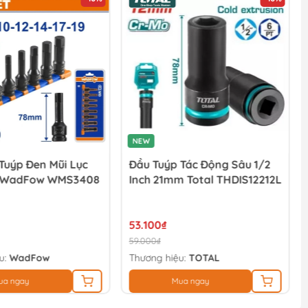
NEW
Tuýp Đen Mũi Lục
Đầu Tuýp Tác Động Sâu 1/2
" WadFow WMS3408
Inch 21mm Total THDIS12212L
53.100₫
59.000₫
u:
WadFow
Thương hiệu:
TOTAL
ua ngay
Mua ngay