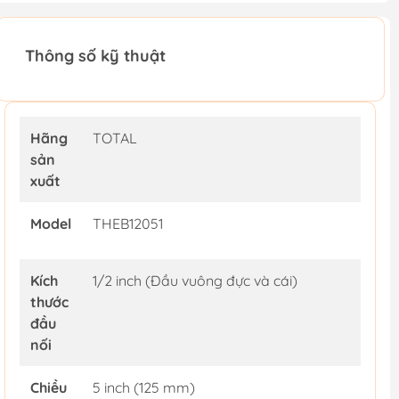
Thông số kỹ thuật
Hãng
TOTAL
sản
xuất
Model
THEB12051
Kích
1/2 inch (Đầu vuông đực và cái)
thước
đầu
nối
Chiều
5 inch (125 mm)