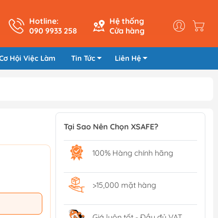
Hotline:
Hệ thống
090 9933 258
Cửa hàng
Cơ Hội Việc Làm
Tin Tức
Liên Hệ
Tại Sao Nên Chọn XSAFE?
100% Hàng chính hãng
>15,000 mặt hàng
Giá luôn tốt - Đầy đủ VAT