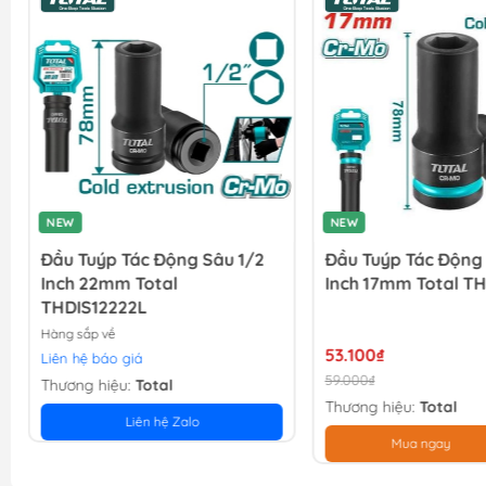
NEW
NEW
Đầu Tuýp Tác Động Sâu 1/2
Đầu Tuýp Tác Động 
Inch 22mm Total
Inch 17mm Total TH
THDIS12222L
Hàng sắp về
53.100₫
Liên hệ báo giá
59.000₫
Thương hiệu:
Total
Thương hiệu:
Total
Liên hệ Zalo
Mua ngay