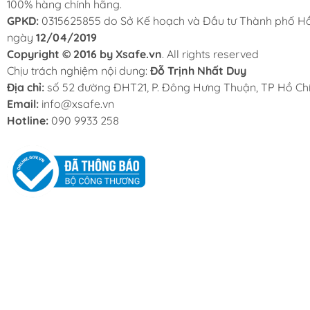
100% hàng chính hãng.
GPKD:
0315625855 do Sở Kế hoạch và Đầu tư Thành phố Hồ
ngày
12/04/2019
Copyright © 2016 by Xsafe.vn
. All rights reserved
Chịu trách nghiệm nội dung:
Đỗ Trịnh Nhất Duy
Địa chỉ:
số 52 đường ĐHT21, P. Đông Hưng Thuận, TP Hồ Chí
Email:
info@xsafe.vn
Hotline:
090 9933 258