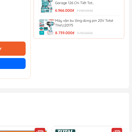
Garage 126 Chi Tiết Tot...
6.966.000₫
7.740.000₫
Máy vặn bu lông dùng pin 20V Total
TIWLI20175
8.739.000₫
9.710.000₫
Máy Siết Buloong Không Chổi Than
Dùng Pin 20V Total ...
Y
4.734.000₫
5.260.000₫
Máy Siết Bu Lông Không Chổi Than
Dùng Pin Lithium-Io...
3.987.000₫
4.430.000₫
Máy Siết Bu Loong Góc Dùng Pin 20V
(không Kèm Pin & ...
1.062.000₫
1.180.000₫
-10%
-10%