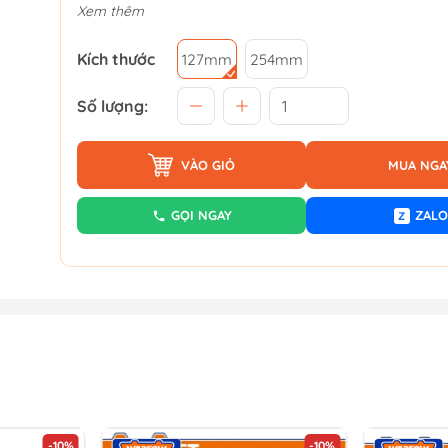
Xem thêm
Kích thước
127mm
254mm
Số lượng:
VÀO GIỎ
MUA NGA
GỌI NGAY
ZALO
Z
-10%
-10%