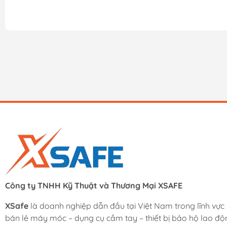
Công ty TNHH Kỹ Thuật và Thương Mại XSAFE
XSafe
là doanh nghiệp dẫn đầu tại Việt Nam trong lĩnh vực
bán lẻ máy móc – dụng cụ cầm tay – thiết bị bảo hộ lao độ