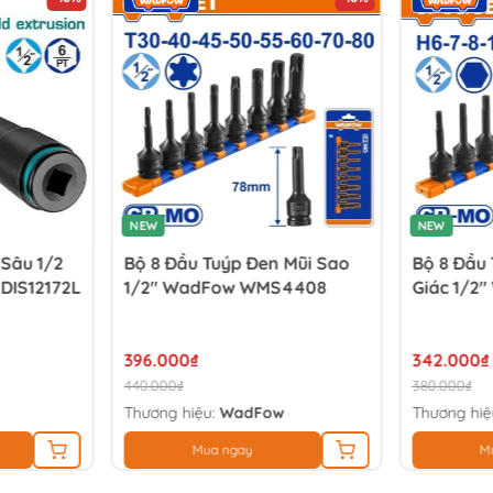
NEW
NEW
Sâu 1/2
Bộ 8 Đầu Tuýp Đen Mũi Sao
Bộ 8 Đầu 
DIS12172L
1/2" WadFow WMS4408
Giác 1/2
396.000₫
342.000₫
440.000₫
380.000₫
Thương hiệu:
WadFow
Thương hiệ
Mua ngay
M