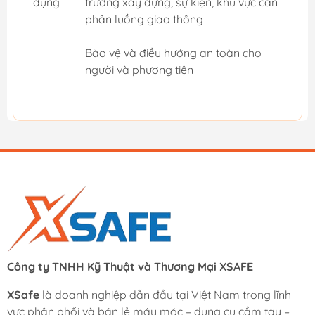
dụng
trường xây dựng, sự kiện, khu vực cần
phân luồng giao thông
Bảo vệ và điều hướng an toàn cho
người và phương tiện
Công ty TNHH Kỹ Thuật và Thương Mại XSAFE
XSafe
là doanh nghiệp dẫn đầu tại Việt Nam trong lĩnh
vực phân phối và bán lẻ máy móc – dụng cụ cầm tay –