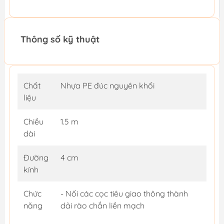
Thông số kỹ thuật
Chất
Nhựa PE đúc nguyên khối
liệu
Chiều
1.5 m
dài
Đường
4 cm
kính
Chức
- Nối các cọc tiêu giao thông thành
năng
dải rào chắn liền mạch