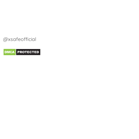
@xsafeofficial