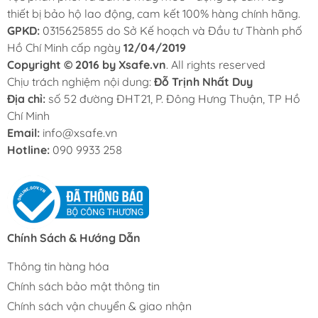
thiết bị bảo hộ lao động, cam kết 100% hàng chính hãng.
GPKD:
0315625855 do Sở Kế hoạch và Đầu tư Thành phố
Hồ Chí Minh cấp ngày
12/04/2019
Copyright © 2016 by Xsafe.vn
. All rights reserved
Chịu trách nghiệm nội dung:
Đỗ Trịnh Nhất Duy
Địa chỉ:
số 52 đường ĐHT21, P. Đông Hưng Thuận, TP Hồ
Chí Minh
Email:
info@xsafe.vn
Hotline:
090 9933 258
Chính Sách & Hướng Dẫn
Thông tin hàng hóa
Chính sách bảo mật thông tin
Chính sách vận chuyển & giao nhận