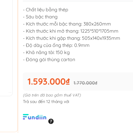
- Chất liệu bằng thép
- Sáu bậc thang
- Kích thước mỗi bậc thang: 380x260mm
- Kích thước khi mở thang: 1225*510*1705mm
- Kích thước khi gập thang: 505x140x1935mm
- Độ dày của ống thép: 0.9mm
- Khả năng tải: 150 kg
- Đóng gói thùng carton
1.593.000₫
1.770.000₫
(Giá trên đã bao gồm thuế VAT)
Trả sau đến 12 tháng với