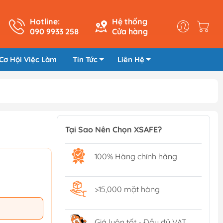
Hotline:
Hệ thống
090 9933 258
Cửa hàng
Cơ Hội Việc Làm
Tin Tức
Liên Hệ
Tại Sao Nên Chọn XSAFE?
100% Hàng chính hãng
>15,000 mặt hàng
Giá luôn tốt - Đầy đủ VAT