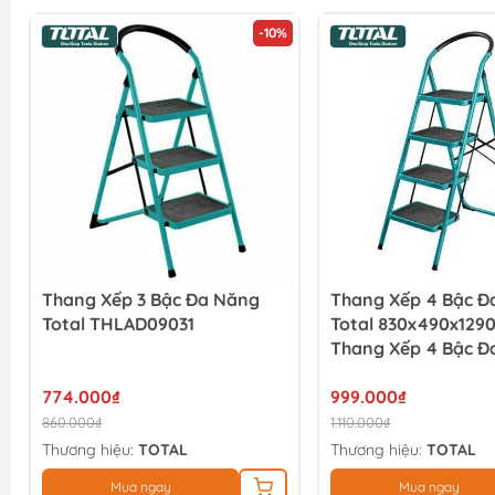
-10%
Thang Xếp 3 Bậc Đa Năng
Thang Xếp 4 Bậc Đ
Total THLAD09031
Total 830x490x12
Thang Xếp 4 Bậc Đ
Total
774.000₫
999.000₫
860.000₫
1.110.000₫
Thương hiệu:
TOTAL
Thương hiệu:
TOTAL
Mua ngay
Mua ngay