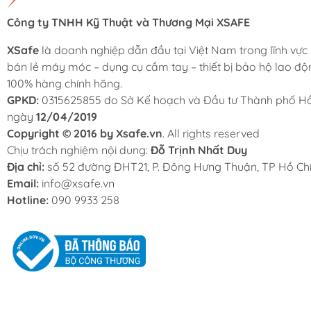
Công ty TNHH Kỹ Thuật và Thương Mại XSAFE
XSafe
là doanh nghiệp dẫn đầu tại Việt Nam trong lĩnh vực
bán lẻ máy móc – dụng cụ cầm tay – thiết bị bảo hộ lao độ
100% hàng chính hãng.
GPKD:
0315625855 do Sở Kế hoạch và Đầu tư Thành phố Hồ
ngày
12/04/2019
Copyright © 2016 by Xsafe.vn
. All rights reserved
Chịu trách nghiệm nội dung:
Đỗ Trịnh Nhất Duy
Địa chỉ:
số 52 đường ĐHT21, P. Đông Hưng Thuận, TP Hồ Chí
Email:
info@xsafe.vn
Hotline:
090 9933 258