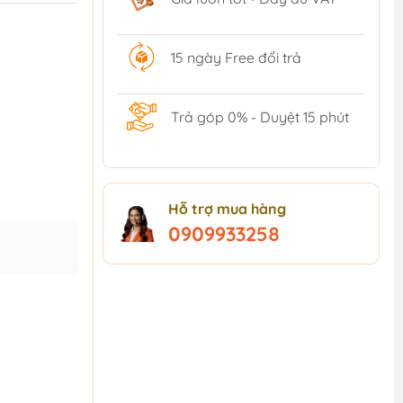
15 ngày Free đổi trả
Trả góp 0% - Duyệt 15 phút
Hỗ trợ mua hàng
0909933258