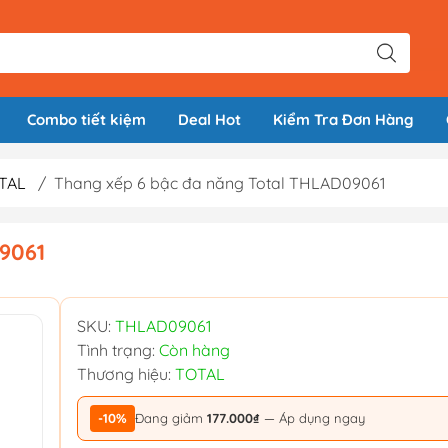
Combo tiết kiệm
Deal Hot
Kiểm Tra Đơn Hàng
TAL
/
Thang xếp 6 bậc đa năng Total THLAD09061
9061
SKU:
THLAD09061
Tình trạng:
Còn hàng
Thương hiệu:
TOTAL
-10%
Đang giảm
177.000₫
— Áp dụng ngay