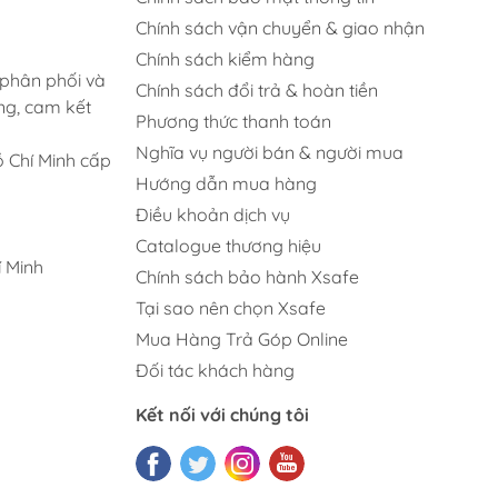
Chính sách vận chuyển & giao nhận
Chính sách kiểm hàng
 phân phối và
Chính sách đổi trả & hoàn tiền
ng, cam kết
Phương thức thanh toán
Nghĩa vụ người bán & người mua
 Chí Minh cấp
Hướng dẫn mua hàng
Điều khoản dịch vụ
Catalogue thương hiệu
 Minh
Chính sách bảo hành Xsafe
Tại sao nên chọn Xsafe
Mua Hàng Trả Góp Online
Đối tác khách hàng
Kết nối với chúng tôi