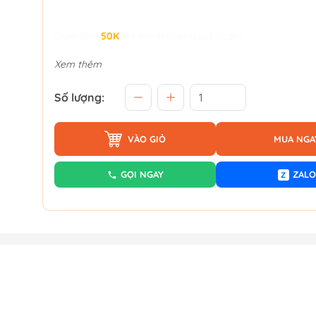
Giảm đến
50K
khi thanh toán qua Fundiin.
Xem thêm
Số lượng:
VÀO GIỎ
MUA NGA
GỌI NGAY
ZALO
Z