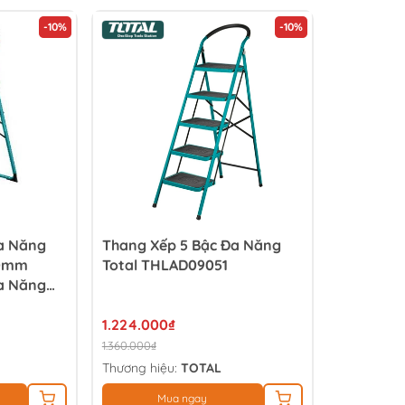
-10%
-10%
a Năng
Thang Xếp 5 Bậc Đa Năng
90mm
Total THLAD09051
a Năng
1.224.000₫
1.360.000₫
Thương hiệu:
TOTAL
Mua ngay