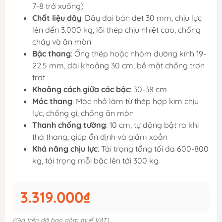
7-8 trở xuống)
Chất liệu dây
: Dây đai bản dẹt 30 mm, chịu lực
lên đến 3.000 kg, lõi thép chịu nhiệt cao, chống
cháy và ăn mòn
Bậc thang
: Ống thép hoặc nhôm đường kính 19-
22.5 mm, dài khoảng 30 cm, bề mặt chống trơn
trợt
Khoảng cách giữa các bậc
: 30-38 cm
Móc thang
: Móc nhỏ làm từ thép hợp kim chịu
lực, chống gỉ, chống ăn mòn
Thanh chống tường
: 10 cm, tự động bật ra khi
thả thang, giúp ổn định và giảm xoắn
Khả năng chịu lực
: Tải trọng tổng tối đa 600-800
kg, tải trọng mỗi bậc lên tới 300 kg
3.319.000₫
(Giá trên đã bao gồm thuế VAT)