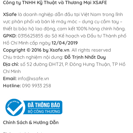
Công ty TNHH Kỹ Thuật và Thương Mại XSAFE
XSafe
là doanh nghiệp dẫn đầu tại Việt Nam trong lĩnh
vực phân phối và bán lẻ máy móc – dụng cụ cầm tay –
thiết bị bảo hộ lao động, cam kết 100% hàng chính hãng.
GPKD:
0315625855 do Sở Kế hoạch và Đầu tư Thành phố
Hồ Chí Minh cấp ngày
12/04/2019
Copyright © 2016 by Xsafe.vn
. All rights reserved
Chịu trách nghiệm nội dung:
Đỗ Trịnh Nhất Duy
Địa chỉ:
số 52 đường ĐHT21, P. Đông Hưng Thuận, TP Hồ
Chí Minh
Email:
info@xsafe.vn
Hotline:
090 9933 258
Chính Sách & Hướng Dẫn