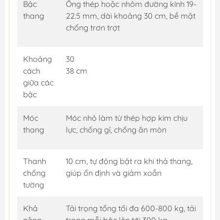
Bậc
Ống thép hoặc nhôm đường kính 19-
thang
22.5 mm, dài khoảng 30 cm, bề mặt
chống trơn trợt
Khoảng
30
cách
38 cm
giữa các
bậc
Móc
Móc nhỏ làm từ thép hợp kim chịu
thang
lực, chống gỉ, chống ăn mòn
Thanh
10 cm, tự động bật ra khi thả thang,
chống
giúp ổn định và giảm xoắn
tường
Khả
Tải trọng tổng tối đa 600-800 kg, tải