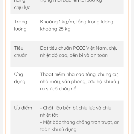
năng
trọng mỗi bậc lên tới 300 kg
chịu lực
Trọng
Khoảng 1 kg/m, tổng trọng lượng
lượng
khoảng 25 kg
Tiêu
Đạt tiêu chuẩn PCCC Việt Nam, chịu
chuẩn
nhiệt độ cao, bền bỉ và an toàn
Ứng
Thoát hiểm nhà cao tầng, chung cư,
dụng
nhà máy, văn phòng, cứu hộ khi xảy
ra sự cố cháy nổ
Ưu điểm
- Chất liệu bền bỉ, chịu lực và chịu
nhiệt tốt
- Mặt bậc thang chống trơn trượt, an
toàn khi sử dụng