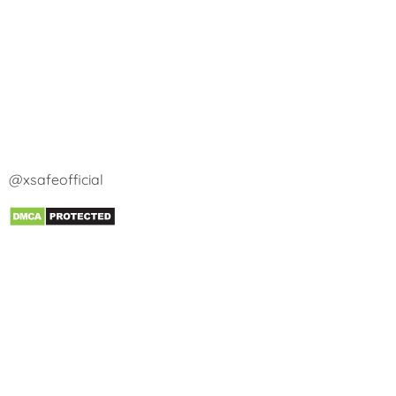
@xsafeofficial