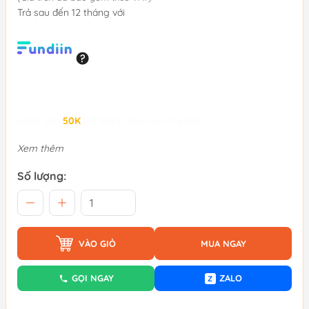
Trả sau đến 12 tháng với
Giảm đến
50K
khi thanh toán qua Fundiin.
Xem thêm
Số lượng:
VÀO GIỎ
MUA NGAY
GỌI NGAY
ZALO
Z