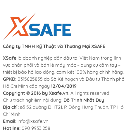
Công ty TNHH Kỹ Thuật và Thương Mại XSAFE
XSafe
là doanh nghiệp dẫn đầu tại Việt Nam trong lĩnh
vực phân phối và bán lẻ máy móc – dụng cụ cầm tay –
thiết bị bảo hộ lao động, cam kết 100% hàng chính hãng.
GPKD:
0315625855 do Sở Kế hoạch và Đầu tư Thành phố
Hồ Chí Minh cấp ngày
12/04/2019
Copyright © 2016 by Xsafe.vn
. All rights reserved
Chịu trách nghiệm nội dung:
Đỗ Trịnh Nhất Duy
Địa chỉ:
số 52 đường ĐHT21, P. Đông Hưng Thuận, TP Hồ
Chí Minh
Email:
info@xsafe.vn
Hotline:
090 9933 258