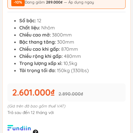
-10%
Đang giảm
289.000₫
— Áp dụng ngay
Số bậc:
12
Chất liệu:
Nhôm
Chiều cao mở:
3800mm
Bậc thang tăng:
300mm
Chiều cao khi gấp:
870mm
Chiều rộng khi gấp:
480mm
Trọng lượng xấp xỉ:
10,5kg
Tải trọng tối đa:
150kg (330lbs)
2.601.000₫
2.890.000₫
(Giá trên đã bao gồm thuế VAT)
Trả sau đến 12 tháng với