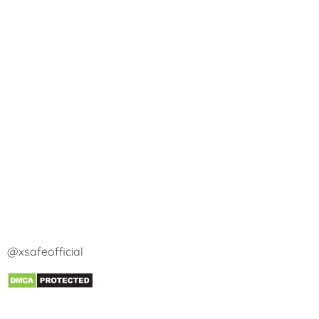
@xsafeofficial