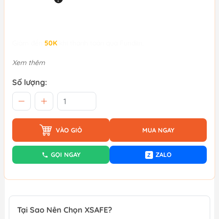
Giảm đến
50K
khi thanh toán qua Fundiin.
Xem thêm
Số lượng:
VÀO GIỎ
MUA NGAY
GỌI NGAY
ZALO
Z
Tại Sao Nên Chọn XSAFE?