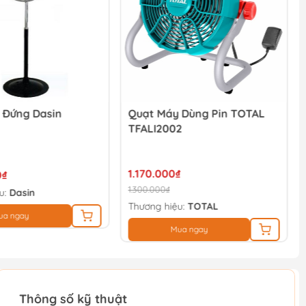
 Đứng Dasin
Quạt Máy Dùng Pin TOTAL
TFALI2002
1.170.000₫
0₫
1.300.000₫
u:
Dasin
Thương hiệu:
TOTAL
ua ngay
Mua ngay
Thông số kỹ thuật