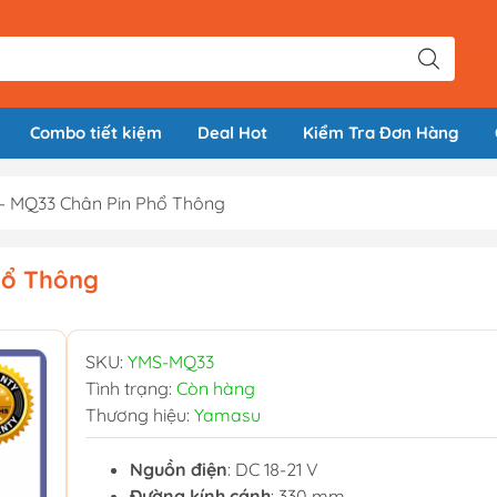
Combo tiết kiệm
Deal Hot
Kiểm Tra Đơn Hàng
– MQ33 Chân Pin Phổ Thông
hổ Thông
SKU:
YMS-MQ33
Tình trạng:
Còn hàng
Thương hiệu:
Yamasu
Nguồn điện
: DC 18-21 V
Đường kính cánh
: 330 mm