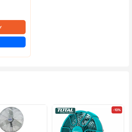
Y
-10%