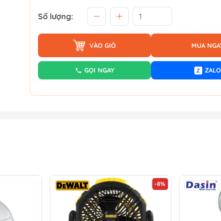
Số lượng:
VÀO GIỎ
MUA NGA
GỌI NGAY
ZALO
Z
-8%