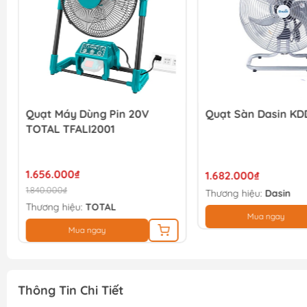
Quạt Máy Dùng Pin 20V
Quạt Sàn Dasin KD
TOTAL TFALI2001
1.656.000₫
1.682.000₫
1.840.000₫
Thương hiệu:
Dasin
Thương hiệu:
TOTAL
Mua ngay
Mua ngay
Thông Tin Chi Tiết