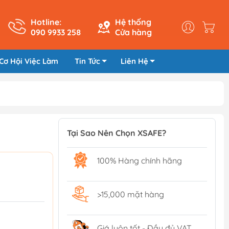
Hotline:
Hệ thống
090 9933 258
Cửa hàng
Cơ Hội Việc Làm
Tin Tức
Liên Hệ
Tại Sao Nên Chọn XSAFE?
100% Hàng chính hãng
>15,000 mặt hàng
Giá luôn tốt - Đầy đủ VAT