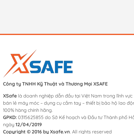
Công ty TNHH Kỹ Thuật và Thương Mại XSAFE
XSafe
là doanh nghiệp dẫn đầu tại Việt Nam trong lĩnh vực
bán lẻ máy móc – dụng cụ cầm tay – thiết bị bảo hộ lao độ
100% hàng chính hãng.
GPKD:
0315625855 do Sở Kế hoạch và Đầu tư Thành phố Hồ
ngày
12/04/2019
Copyright © 2016 by Xsafe.vn
. All rights reserved