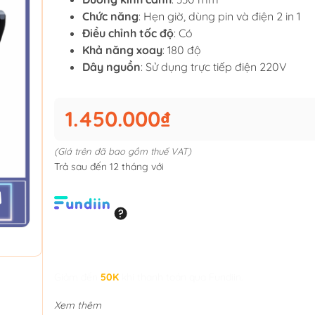
Chức năng
: Hẹn giờ, dùng pin và điện 2 in 1
Điều chỉnh tốc độ
: Có
Khả năng xoay
: 180 độ
Dây nguồn
: Sử dụng trực tiếp điện 220V
1.450.000₫
(Giá trên đã bao gồm thuế VAT)
Trả sau đến 12 tháng với
Giảm đến
50K
khi thanh toán qua Fundiin.
Xem thêm