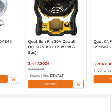
D-1845
Quạt Bàn Pin 20V Dewalt
Quạt CNF
DCE512N-KR ( Chưa Pin &
KSM3076
Sạc)
2.447.200₫
6.284.00
2.660.000₫
Thương hiệ
Thương hiệu:
DEWALT
M
Mua ngay