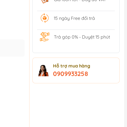
15 ngày Free đổi trả
Trả góp 0% - Duyệt 15 phút
Hỗ trợ mua hàng
0909933258