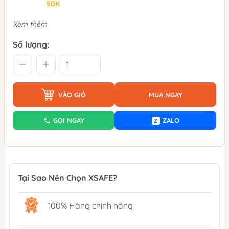
Giảm đến
50K
khi thanh toán qua Fundiin.
Xem thêm
Số lượng:
VÀO GIỎ
MUA NGAY
GỌI NGAY
ZALO
Z
Tại Sao Nên Chọn XSAFE?
100% Hàng chính hãng