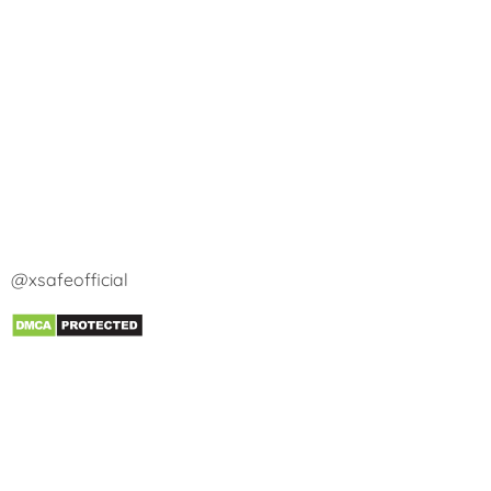
@xsafeofficial