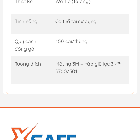
Thiết kế
Waffle (tổ ong)
Tính năng
Có thể tái sử dụng
Quy cách
450 cái/thùng
đóng gói
Tương thích
Mặt nạ 3M + nắp giữ lọc 3M™
5700/501