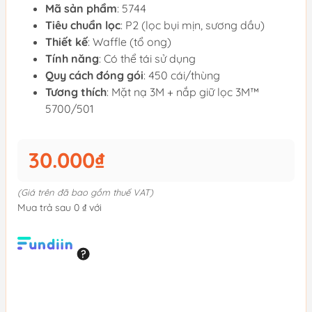
Mã sản phẩm
: 5744
Tiêu chuẩn lọc
: P2 (lọc bụi mịn, sương dầu)
Thiết kế
: Waffle (tổ ong)
Tính năng
: Có thể tái sử dụng
Quy cách đóng gói
: 450 cái/thùng
Tương thích
: Mặt nạ 3M + nắp giữ lọc 3M™
5700/501
30.000₫
(Giá trên đã bao gồm thuế VAT)
Mua trả sau 0 ₫ với