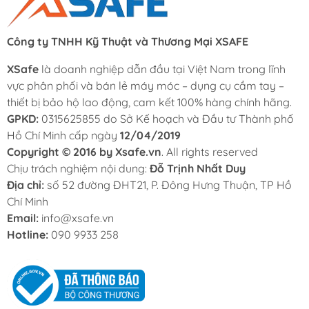
Công ty TNHH Kỹ Thuật và Thương Mại XSAFE
XSafe
là doanh nghiệp dẫn đầu tại Việt Nam trong lĩnh
vực phân phối và bán lẻ máy móc – dụng cụ cầm tay –
thiết bị bảo hộ lao động, cam kết 100% hàng chính hãng.
GPKD:
0315625855 do Sở Kế hoạch và Đầu tư Thành phố
Hồ Chí Minh cấp ngày
12/04/2019
Copyright © 2016 by Xsafe.vn
. All rights reserved
Chịu trách nghiệm nội dung:
Đỗ Trịnh Nhất Duy
Địa chỉ:
số 52 đường ĐHT21, P. Đông Hưng Thuận, TP Hồ
Chí Minh
Email:
info@xsafe.vn
Hotline:
090 9933 258