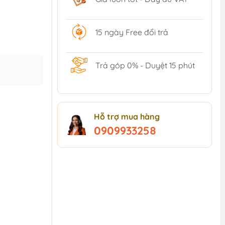
15 ngày Free đổi trả
Trả góp 0% - Duyệt 15 phút
Hỗ trợ mua hàng
0909933258