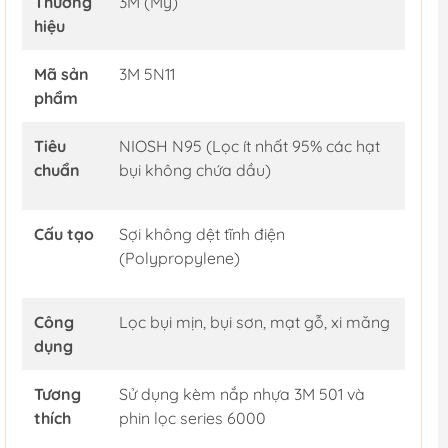
Thương
3M (Mỹ)
hiệu
Mã sản
3M 5N11
phẩm
Tiêu
NIOSH N95 (Lọc ít nhất 95% các hạt
chuẩn
bụi không chứa dầu)
Cấu tạo
Sợi không dệt tĩnh điện
(Polypropylene)
Công
Lọc bụi mịn, bụi sơn, mạt gỗ, xi măng
dụng
Tương
Sử dụng kèm nắp nhựa 3M 501 và
thích
phin lọc series 6000