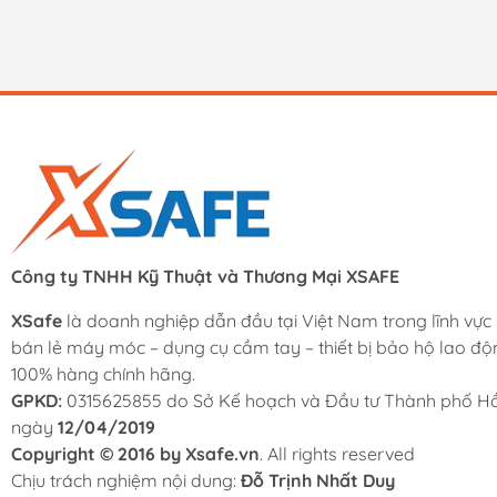
Công ty TNHH Kỹ Thuật và Thương Mại XSAFE
XSafe
là doanh nghiệp dẫn đầu tại Việt Nam trong lĩnh vực
bán lẻ máy móc – dụng cụ cầm tay – thiết bị bảo hộ lao độ
100% hàng chính hãng.
GPKD:
0315625855 do Sở Kế hoạch và Đầu tư Thành phố Hồ
ngày
12/04/2019
Copyright © 2016 by Xsafe.vn
. All rights reserved
Chịu trách nghiệm nội dung:
Đỗ Trịnh Nhất Duy