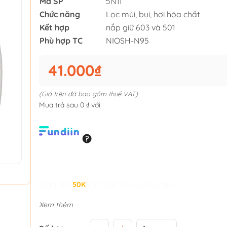
Mã SP
5N11
Chức năng
Lọc mùi, bụi, hơi hóa chất
Kết hợp
nắp giữ 603 và 501
Phù hợp TC
NIOSH-N95
41.000₫
(Giá trên đã bao gồm thuế VAT)
Mua trả sau 0 ₫ với
Giảm đến
50K
khi thanh toán qua Fundiin.
Xem thêm