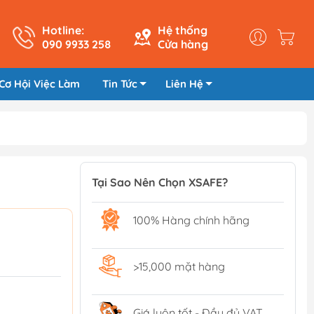
Hotline:
Hệ thống
090 9933 258
Cửa hàng
Cơ Hội Việc Làm
Tin Tức
Liên Hệ
Tại Sao Nên Chọn XSAFE?
100% Hàng chính hãng
>15,000 mặt hàng
Giá luôn tốt - Đầy đủ VAT