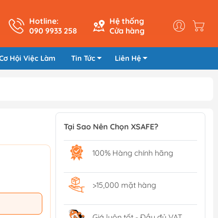
Hotline:
Hệ thống
090 9933 258
Cửa hàng
Cơ Hội Việc Làm
Tin Tức
Liên Hệ
Tại Sao Nên Chọn XSAFE?
100% Hàng chính hãng
>15,000 mặt hàng
Giá luôn tốt - Đầy đủ VAT