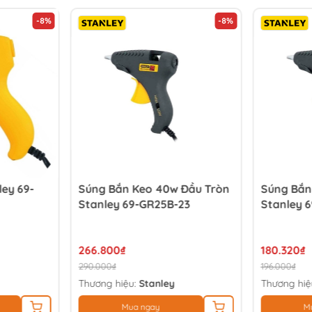
-8%
-8%
ey 69-
Súng Bắn Keo 40w Đầu Tròn
Súng Bắn
Stanley 69-GR25B-23
Stanley 
266.800₫
180.320₫
290.000₫
196.000₫
Thương hiệu:
Stanley
Thương hiệ
Mua ngay
M