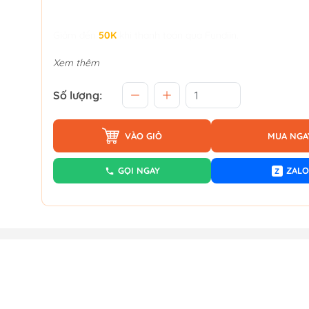
Giảm đến
50K
khi thanh toán qua Fundiin.
Xem thêm
Số lượng:
VÀO GIỎ
MUA NGA
GỌI NGAY
ZALO
Z