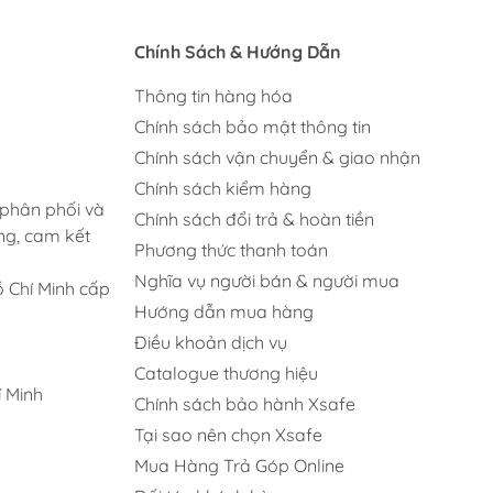
Chính Sách & Hướng Dẫn
Thông tin hàng hóa
Chính sách bảo mật thông tin
Chính sách vận chuyển & giao nhận
Chính sách kiểm hàng
 phân phối và
Chính sách đổi trả & hoàn tiền
ng, cam kết
Phương thức thanh toán
Nghĩa vụ người bán & người mua
 Chí Minh cấp
Hướng dẫn mua hàng
Điều khoản dịch vụ
Catalogue thương hiệu
 Minh
Chính sách bảo hành Xsafe
Tại sao nên chọn Xsafe
Mua Hàng Trả Góp Online