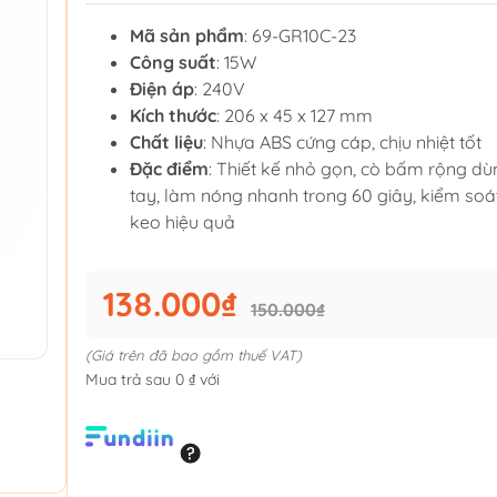
Mã sản phẩm
: 69-GR10C-23
Công suất
: 15W
Điện áp
: 240V
Kích thước
: 206 x 45 x 127 mm
Chất liệu
: Nhựa ABS cứng cáp, chịu nhiệt tốt
Đặc điểm
: Thiết kế nhỏ gọn, cò bấm rộng d
tay, làm nóng nhanh trong 60 giây, kiểm so
keo hiệu quả
138.000₫
150.000₫
(Giá trên đã bao gồm thuế VAT)
Mua trả sau 0 ₫ với