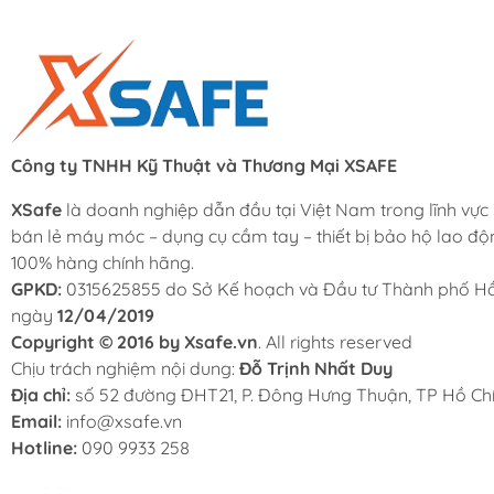
Công ty TNHH Kỹ Thuật và Thương Mại XSAFE
XSafe
là doanh nghiệp dẫn đầu tại Việt Nam trong lĩnh vực
bán lẻ máy móc – dụng cụ cầm tay – thiết bị bảo hộ lao độ
100% hàng chính hãng.
GPKD:
0315625855 do Sở Kế hoạch và Đầu tư Thành phố Hồ
ngày
12/04/2019
Copyright © 2016 by Xsafe.vn
. All rights reserved
Chịu trách nghiệm nội dung:
Đỗ Trịnh Nhất Duy
Địa chỉ:
số 52 đường ĐHT21, P. Đông Hưng Thuận, TP Hồ Chí
Email:
info@xsafe.vn
Hotline:
090 9933 258