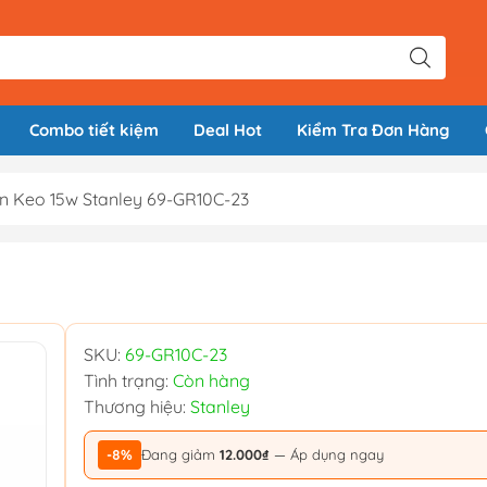
Combo tiết kiệm
Deal Hot
Kiểm Tra Đơn Hàng
n Keo 15w Stanley 69-GR10C-23
SKU:
69-GR10C-23
Tình trạng:
Còn hàng
Thương hiệu:
Stanley
-8%
Đang giảm
12.000₫
— Áp dụng ngay