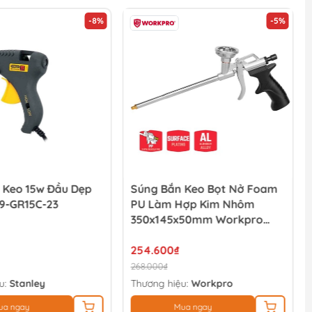
-8%
-5%
 Keo 15w Đầu Dẹp
Súng Bắn Keo Bọt Nở Foam
69-GR15C-23
PU Làm Hợp Kim Nhôm
350x145x50mm Workpro
WP329048
254.600₫
268.000₫
u:
Stanley
Thương hiệu:
Workpro
ua ngay
Mua ngay