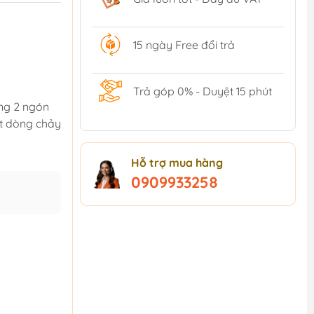
15 ngày Free đổi trả
Trả góp 0% - Duyệt 15 phút
ùng 2 ngón
át dòng chảy
Hỗ trợ mua hàng
0909933258