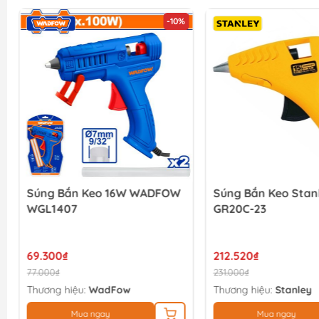
-10%
Súng Bắn Keo 16W WADFOW
Súng Bắn Keo Stanl
WGL1407
GR20C-23
69.300₫
212.520₫
77.000₫
231.000₫
Thương hiệu:
WadFow
Thương hiệu:
Stanley
Mua ngay
Mua ngay