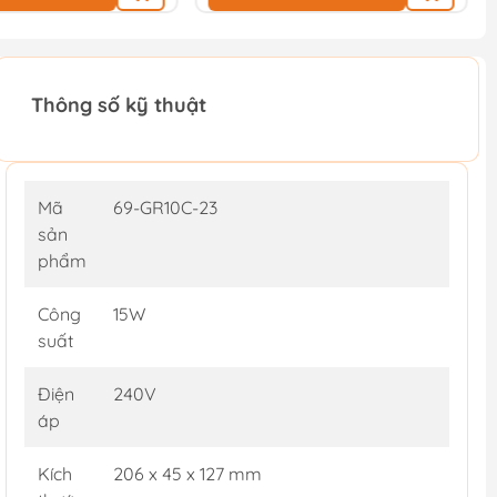
Thông số kỹ thuật
Mã
69-GR10C-23
sản
phẩm
Công
15W
suất
Điện
240V
áp
Kích
206 x 45 x 127 mm