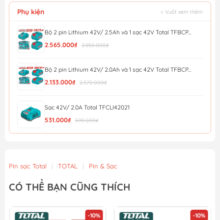
Phụ kiện
↕ Vuốt xem thêm
Bộ 2 pin Lithium 42V/ 2.5Ah và 1 sạc 42V Total TFBCP...
2.565.000₫
2.850.000₫
Bộ 2 pin Lithium 42V/ 2.0Ah và 1 sạc 42V Total TFBCP...
2.133.000₫
2.370.000₫
Sạc 42V/ 2.0A Total TFCLI42021
531.000₫
590.000₫
Đế Sạc Pin Thông Minh E20 Total TCLIE2002
218.700₫
243.000₫
Pin sạc Total
|
TOTAL
|
Pin & Sạc
Đế Sạc USB Dùng Pin 20V (không Kèm Pin & Sạc) Total ...
CÓ THỂ BẠN CŨNG THÍCH
219.600₫
244.000₫
-10%
-10%
Dây Cáp Sạc USB Type-C Sang Type-C 1M Total TIUCC02