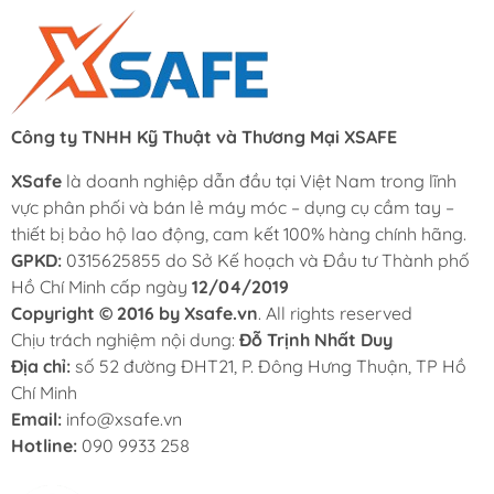
Công ty TNHH Kỹ Thuật và Thương Mại XSAFE
XSafe
là doanh nghiệp dẫn đầu tại Việt Nam trong lĩnh
vực phân phối và bán lẻ máy móc – dụng cụ cầm tay –
thiết bị bảo hộ lao động, cam kết 100% hàng chính hãng.
GPKD:
0315625855 do Sở Kế hoạch và Đầu tư Thành phố
Hồ Chí Minh cấp ngày
12/04/2019
Copyright © 2016 by Xsafe.vn
. All rights reserved
Chịu trách nghiệm nội dung:
Đỗ Trịnh Nhất Duy
Địa chỉ:
số 52 đường ĐHT21, P. Đông Hưng Thuận, TP Hồ
Chí Minh
Email:
info@xsafe.vn
Hotline:
090 9933 258