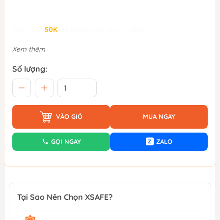
Giảm đến
50K
khi thanh toán qua Fundiin.
Xem thêm
Số lượng:
VÀO GIỎ
MUA NGAY
GỌI NGAY
ZALO
Z
Tại Sao Nên Chọn XSAFE?