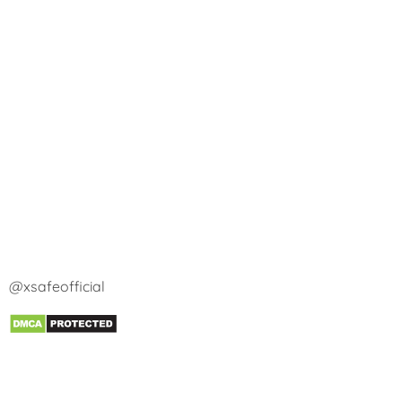
@xsafeofficial