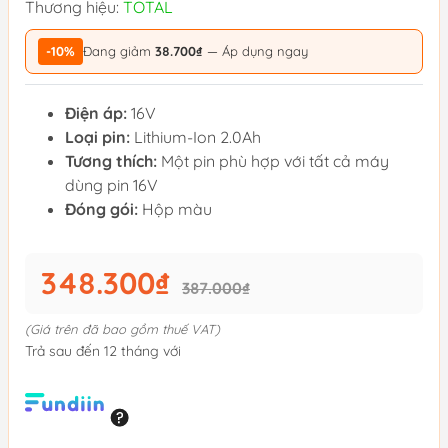
Thương hiệu:
TOTAL
-10%
Đang giảm
38.700₫
— Áp dụng ngay
Điện áp:
16V
Loại pin:
Lithium-Ion 2.0Ah
Tương thích:
Một pin phù hợp với tất cả máy
dùng pin 16V
Đóng gói:
Hộp màu
348.300₫
387.000₫
(Giá trên đã bao gồm thuế VAT)
Trả sau đến 12 tháng với