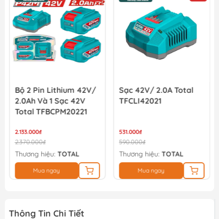
19.800₫
22.000₫
Bộ 2 Pin Lithium 42V/
Sạc 42V/ 2.0A Total
2.0Ah Và 1 Sạc 42V
TFCLI42021
Total TFBCPM20221
2.133.000₫
531.000₫
2.370.000₫
590.000₫
Thương hiệu:
TOTAL
Thương hiệu:
TOTAL
Mua ngay
Mua ngay
Thông Tin Chi Tiết