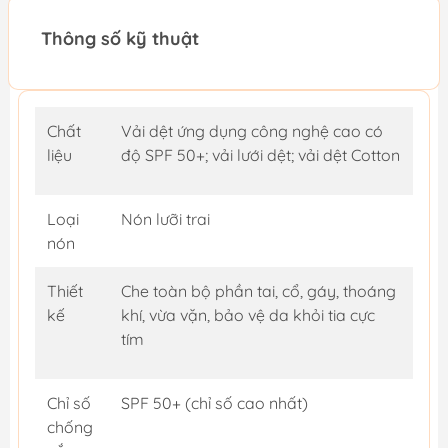
Thông số kỹ thuật
Chất
Vải dệt ứng dụng công nghệ cao có
liệu
độ SPF 50+; vải lưới dệt; vải dệt Cotton
Loại
Nón lưỡi trai
nón
Thiết
Che toàn bộ phần tai, cổ, gáy, thoáng
kế
khí, vừa vặn, bảo vệ da khỏi tia cực
tím
Chỉ số
SPF 50+ (chỉ số cao nhất)
chống