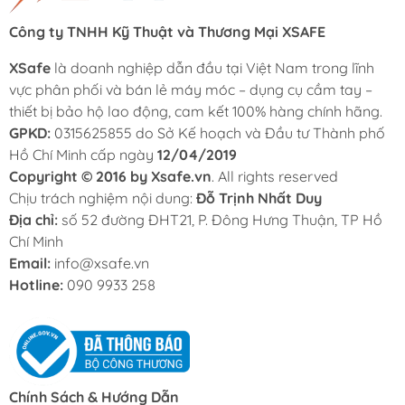
Công ty TNHH Kỹ Thuật và Thương Mại XSAFE
XSafe
là doanh nghiệp dẫn đầu tại Việt Nam trong lĩnh
vực phân phối và bán lẻ máy móc – dụng cụ cầm tay –
thiết bị bảo hộ lao động, cam kết 100% hàng chính hãng.
GPKD:
0315625855 do Sở Kế hoạch và Đầu tư Thành phố
Hồ Chí Minh cấp ngày
12/04/2019
Copyright © 2016 by Xsafe.vn
. All rights reserved
Chịu trách nghiệm nội dung:
Đỗ Trịnh Nhất Duy
Địa chỉ:
số 52 đường ĐHT21, P. Đông Hưng Thuận, TP Hồ
Chí Minh
Email:
info@xsafe.vn
Hotline:
090 9933 258
Chính Sách & Hướng Dẫn