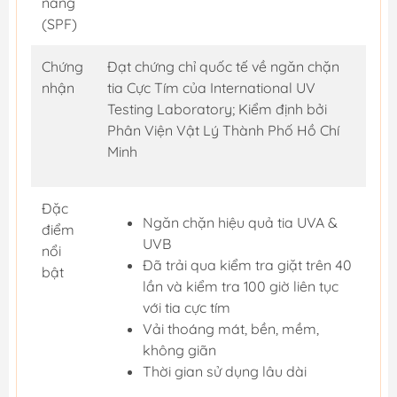
nắng
(SPF)
Chứng
Đạt chứng chỉ quốc tế về ngăn chặn
nhận
tia Cực Tím của International UV
Testing Laboratory; Kiểm định bởi
Phân Viện Vật Lý Thành Phố Hồ Chí
Minh
Đặc
Ngăn chặn hiệu quả tia UVA &
điểm
UVB
nổi
Đã trải qua kiểm tra giặt trên 40
bật
lần và kiểm tra 100 giờ liên tục
với tia cực tím
Vải thoáng mát, bền, mềm,
không giãn
Thời gian sử dụng lâu dài