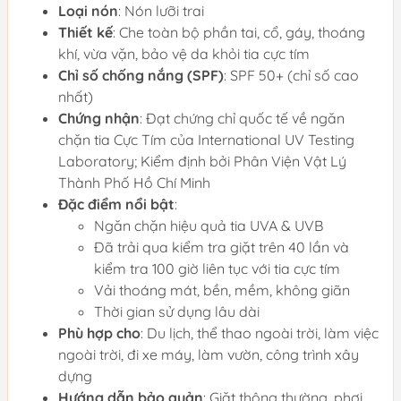
Loại nón
: Nón lưỡi trai
Thiết kế
: Che toàn bộ phần tai, cổ, gáy, thoáng
khí, vừa vặn, bảo vệ da khỏi tia cực tím
Chỉ số chống nắng (SPF)
: SPF 50+ (chỉ số cao
nhất)
Chứng nhận
: Đạt chứng chỉ quốc tế về ngăn
chặn tia Cực Tím của International UV Testing
Laboratory; Kiểm định bởi Phân Viện Vật Lý
Thành Phố Hồ Chí Minh
Đặc điểm nổi bật
:
Ngăn chặn hiệu quả tia UVA & UVB
Đã trải qua kiểm tra giặt trên 40 lần và
kiểm tra 100 giờ liên tục với tia cực tím
Vải thoáng mát, bền, mềm, không giãn
Thời gian sử dụng lâu dài
Phù hợp cho
: Du lịch, thể thao ngoài trời, làm việc
ngoài trời, đi xe máy, làm vườn, công trình xây
dựng
Hướng dẫn bảo quản
: Giặt thông thường, phơi