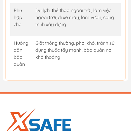
Phù
Du lịch, thể thao ngoài trời, làm việc
hợp
ngoài trời, đi xe máy, làm vườn, công
cho
trình xây dựng
Hướng
Giặt thông thường, phơi khô, tránh sử
dẫn
dụng thuốc tẩy mạnh, bảo quản nơi
bảo
khô thoáng
quản