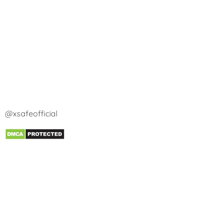
@xsafeofficial