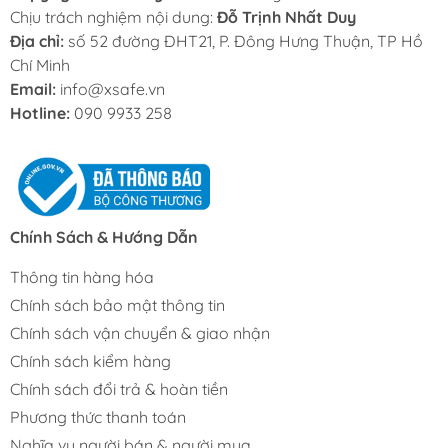
Chịu trách nghiệm nội dung:
Đỗ Trịnh Nhất Duy
Địa chỉ:
số 52 đường ĐHT21, P. Đông Hưng Thuận, TP Hồ
Chí Minh
Email:
info@xsafe.vn
Hotline:
090 9933 258
Chính Sách & Hướng Dẫn
Thông tin hàng hóa
Chính sách bảo mật thông tin
Chính sách vận chuyển & giao nhận
Chính sách kiểm hàng
Chính sách đổi trả & hoàn tiền
Phương thức thanh toán
Nghĩa vụ người bán & người mua