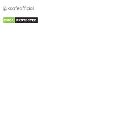
@xsafeofficial