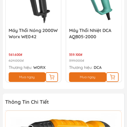
Máy Thổi Nóng 2000W
Máy Thổi Nhiệt DCA
Worx WE042
AQB05-2000
561.600₫
359.100₫
624.000₫
399.000₫
Thương hiệu:
WORX
Thương hiệu:
DCA
Mua ngay
Mua ngay
Thông Tin Chi Tiết