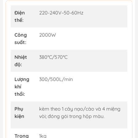
Điện
220-240V~50-60Hz
thế:
Công
2000W
suất:
Nhiệt
380°C/570°C
độ:
Lượng
300/500L/min
khí
thổi:
Phụ
kèm theo 1 cây nạo/cào và 4 miệng
kiện
vòi; đóng gói trong hộp màu.
Trọng
1kg