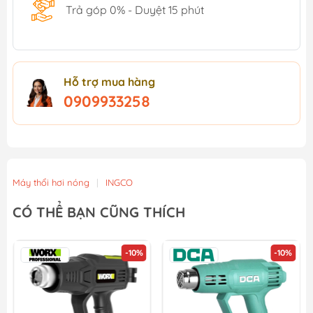
Trả góp 0% - Duyệt 15 phút
Hỗ trợ mua hàng
0909933258
Máy thổi hơi nóng
|
INGCO
CÓ THỂ BẠN CŨNG THÍCH
-10%
-10%