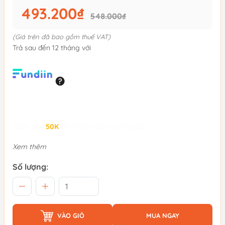
493.200₫
548.000₫
(Giá trên đã bao gồm thuế VAT)
Trả sau đến 12 tháng với
Giảm đến
50K
khi thanh toán qua Fundiin.
Xem thêm
Số lượng:
VÀO GIỎ
MUA NGAY