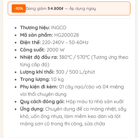
-10%
Đang giảm
54.800₫
— Áp dụng ngay
Thương hiệu:
INGCO
Mã sản phẩm:
HG200028
Điện thế:
220-240V ~ 50-60Hz
Công suất:
2000 W
Nhiệt độ đầu ra:
380°C / 570°C (Tương ứng theo
từng cấp độ)
Lượng khí thổi:
300 / 500 L/phút
Trọng lượng:
1.0 kg
Phụ kiện đi kèm:
01 cây nạo/cào và 04 miệng
vòi thổi chuyên dụng
Quy cách đóng gói:
Hộp màu từ nhà sản xuất
Ứng dụng:
Chuyên dụng để co màng nhiệt, sấy
khô, uốn ống nhựa, làm mềm keo dán và lột
mảng sơn cũ trong thi công, sửa chữa