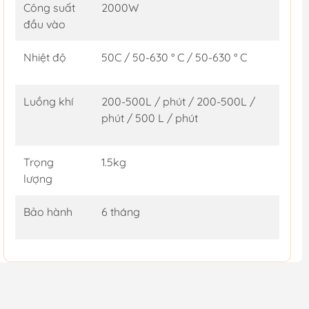
Công suất
2000W
đầu vào
Nhiệt độ
50C / 50-630 ° C / 50-630 ° C
Luồng khí
200-500L / phút / 200-500L /
phút / 500 L / phút
Trọng
1.5kg
lượng
Bảo hành
6 tháng