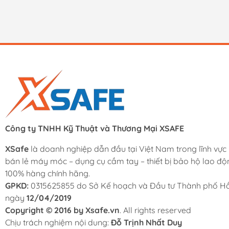
Công ty TNHH Kỹ Thuật và Thương Mại XSAFE
XSafe
là doanh nghiệp dẫn đầu tại Việt Nam trong lĩnh vực
bán lẻ máy móc – dụng cụ cầm tay – thiết bị bảo hộ lao độ
100% hàng chính hãng.
GPKD:
0315625855 do Sở Kế hoạch và Đầu tư Thành phố Hồ
ngày
12/04/2019
Copyright © 2016 by Xsafe.vn
. All rights reserved
Chịu trách nghiệm nội dung:
Đỗ Trịnh Nhất Duy