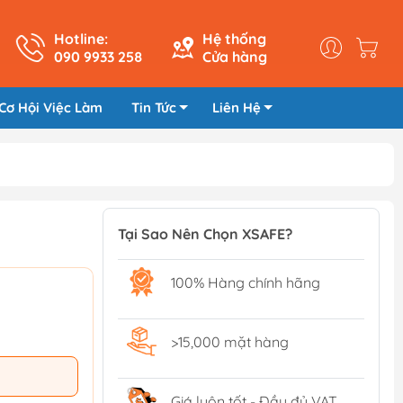
Hotline:
Hệ thống
090 9933 258
Cửa hàng
Cơ Hội Việc Làm
Tin Tức
Liên Hệ
Tại Sao Nên Chọn XSAFE?
100% Hàng chính hãng
>15,000 mặt hàng
Giá luôn tốt - Đầy đủ VAT