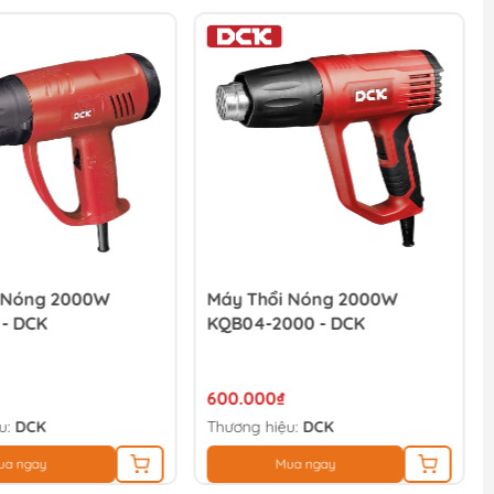
 Nóng 2000W
Máy Thổi Nóng 2000W
- DCK
KQB04-2000 - DCK
600.000₫
u:
DCK
Thương hiệu:
DCK
ua ngay
Mua ngay