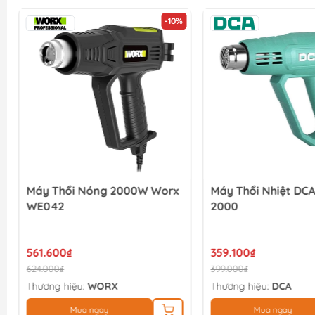
-10%
Máy Thổi Nóng 2000W Worx
Máy Thổi Nhiệt DC
WE042
2000
561.600₫
359.100₫
624.000₫
399.000₫
Thương hiệu:
WORX
Thương hiệu:
DCA
Mua ngay
Mua ngay