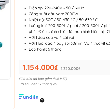
Điện áp: 220-240V ~ 50 / 60Hz
Công suất đầu vào: 2000W
Nhiệt độ: 50C / 50-630 ° C / 50-630 ° C
Luồng khí: 200-500L / phút / 200-500L / phú
phút. Điều chỉnh nhiệt độ màn hình hiển thị L
Với 1 dao cạo và 4 cái vòi
Với 1 lưỡi dao, 1 bay sủi 60mm. Với 1 trục vít 
Bảo hành: 6 tháng
1.154.000₫
1.320.000₫
(Giá trên đã bao gồm thuế VAT)
Trả sau đến 12 tháng với