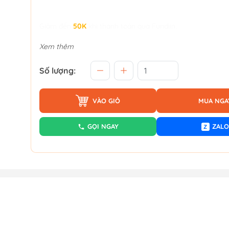
Giảm đến
50K
khi thanh toán qua Fundiin.
Xem thêm
Số lượng:
VÀO GIỎ
MUA NGA
GỌI NGAY
ZALO
Z