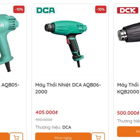
-10%
-10%
A AQB05-
Máy Thổi Nhiệt DCA AQB06-
Máy Thổi
2000
KQB2000 
405.000₫
500.000₫
450.000₫
Thương hiệ
Thương hiệu:
DCA
M
Mua ngay