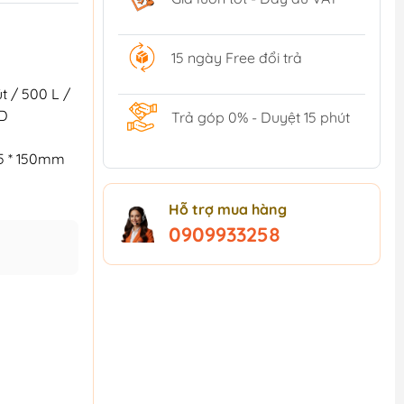
15 ngày Free đổi trả
t / 500 L /
CD
Trả góp 0% - Duyệt 15 phút
6.5 * 150mm
Hỗ trợ mua hàng
0909933258