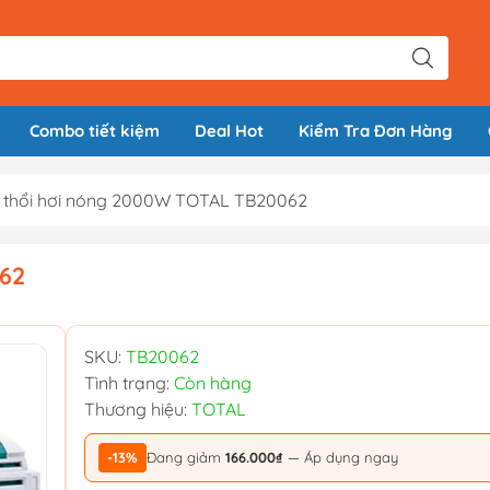
Combo tiết kiệm
Deal Hot
Kiểm Tra Đơn Hàng
 thổi hơi nóng 2000W TOTAL TB20062
62
SKU:
TB20062
Tình trạng:
Còn hàng
Thương hiệu:
TOTAL
-13%
Đang giảm
166.000₫
— Áp dụng ngay