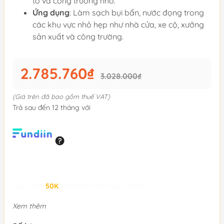
tô và công trường nhỏ.
Ứng dụng
: Làm sạch bụi bẩn, nước đọng trong
các khu vực nhỏ hẹp như nhà cửa, xe cộ, xưởng
sản xuất và công trường.
2.785.760₫
3.028.000₫
(Giá trên đã bao gồm thuế VAT)
Trả sau đến 12 tháng với
Giảm đến
50K
khi thanh toán qua Fundiin.
Xem thêm