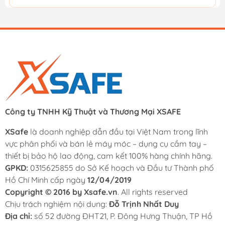
Công ty TNHH Kỹ Thuật và Thương Mại XSAFE
XSafe
là doanh nghiệp dẫn đầu tại Việt Nam trong lĩnh
vực phân phối và bán lẻ máy móc – dụng cụ cầm tay –
thiết bị bảo hộ lao động, cam kết 100% hàng chính hãng.
GPKD:
0315625855 do Sở Kế hoạch và Đầu tư Thành phố
Hồ Chí Minh cấp ngày
12/04/2019
Copyright © 2016 by Xsafe.vn
. All rights reserved
Chịu trách nghiệm nội dung:
Đỗ Trịnh Nhất Duy
Địa chỉ:
số 52 đường ĐHT21, P. Đông Hưng Thuận, TP Hồ