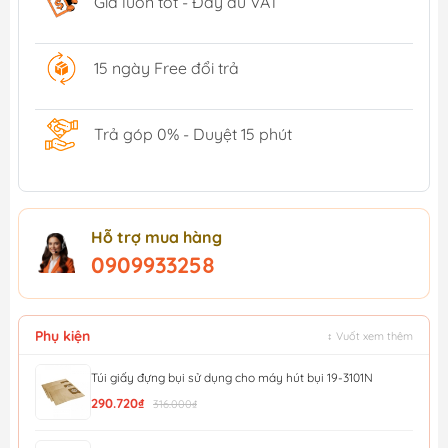
Giá luôn tốt - Đầy đủ VAT
15 ngày Free đổi trả
Trả góp 0% - Duyệt 15 phút
Hỗ trợ mua hàng
0909933258
Phụ kiện
↕ Vuốt xem thêm
Túi giấy đựng bụi sử dụng cho máy hút bụi 19-3101N
290.720₫
316.000₫