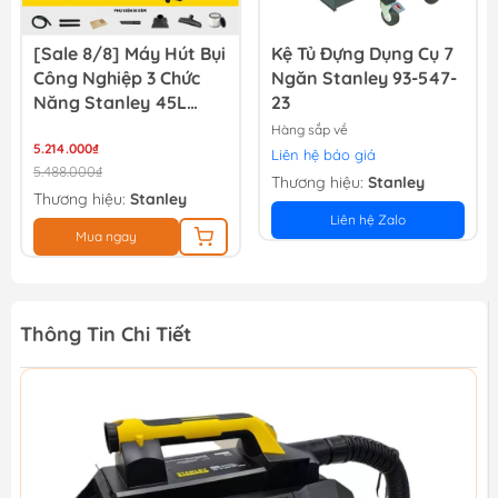
Kệ Tủ Đựng Dụng Cụ 7
Kệ Tủ Đựng Dụng Cụ 7
Ngăn Stanley 93-547-
Ngăn Stanley
23
STST74306-8
Hàng sắp về
Hàng sắp về
Liên hệ báo giá
Liên hệ báo giá
Thương hiệu:
Stanley
Thương hiệu:
Stanley
Liên hệ Zalo
Liên hệ Zalo
Thông Tin Chi Tiết