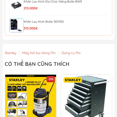
Khăn Lau Kính Đa Chức Năng Bolle B401
213.000₫
Khăn Lau Kính Bolle 1651100
313.000₫
Túi giấy đựng bụi sử dụng cho máy hút bụi Stanley 19...
298.080₫
324.000₫
Stanley
|
Máy hút bụi dùng Pin
|
Dụng cụ Pin
Đầu hút bụi bảng lớn sử dụng cho máy hút bụi Stanley...
CÓ THỂ BẠN CŨNG THÍCH
368.920₫
401.000₫
Ống cứng, hút bụi làm bằng nhựa tổng hợp sử dụng ch...
220.800₫
240.000₫