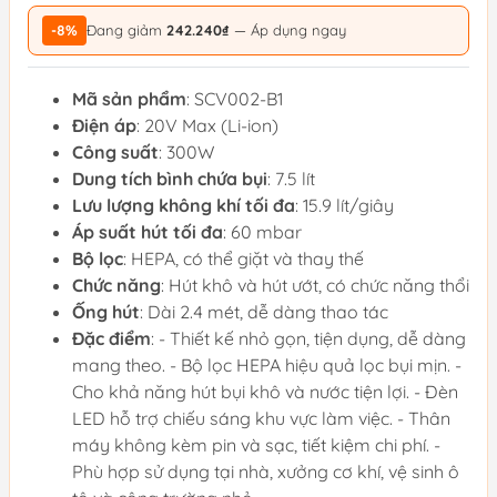
-8%
Đang giảm
242.240₫
— Áp dụng ngay
Mã sản phẩm
: SCV002-B1
Điện áp
: 20V Max (Li-ion)
Công suất
: 300W
Dung tích bình chứa bụi
: 7.5 lít
Lưu lượng không khí tối đa
: 15.9 lít/giây
Áp suất hút tối đa
: 60 mbar
Bộ lọc
: HEPA, có thể giặt và thay thế
Chức năng
: Hút khô và hút ướt, có chức năng thổi
Ống hút
: Dài 2.4 mét, dễ dàng thao tác
Đặc điểm
: - Thiết kế nhỏ gọn, tiện dụng, dễ dàng
mang theo. - Bộ lọc HEPA hiệu quả lọc bụi mịn. -
Cho khả năng hút bụi khô và nước tiện lợi. - Đèn
LED hỗ trợ chiếu sáng khu vực làm việc. - Thân
máy không kèm pin và sạc, tiết kiệm chi phí. -
Phù hợp sử dụng tại nhà, xưởng cơ khí, vệ sinh ô