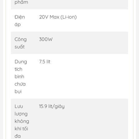
phẩm
Điện
20V Max (Li-ion)
áp
Công
300W
suất
Dung
7.5 lít
tích
bình
chứa
bụi
Lưu
15.9 lít/giây
lượng
không
khí tối
đa