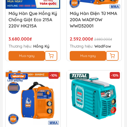
Máy Hàn Que Hồng Ký
Máy Hàn Điện Tử MMA
Chống Giật Eco 215A
200A WADFOW
220V HK215A
WWD32001
3.680.000₫
2.592.000₫
2.880.000₫
Thương hiệu:
Hồng Ký
Thương hiệu:
WadFow
Mua ngay
Mua ngay
-10%
-10%