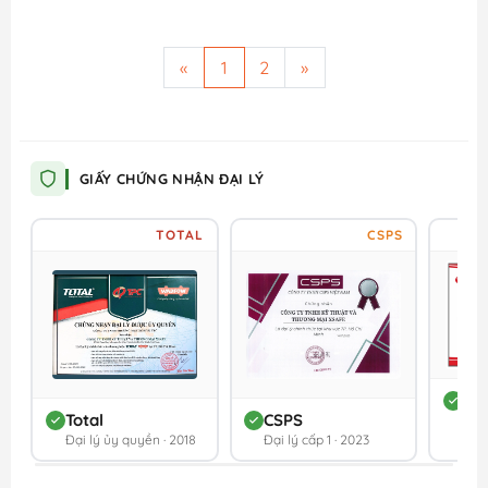
«
1
2
»
GIẤY CHỨNG NHẬN ĐẠI LÝ
TOTAL
CSPS
DC
Total
CSPS
Đối 
Đại lý ủy quyền · 2018
Đại lý cấp 1 · 2023
202