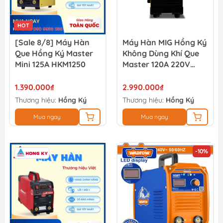
HOT
[Sale 8/8] Máy Hàn
Máy Hàn MIG Hồng Ký
Que Hồng Ký Master
Không Dùng Khí Que
Mini 125A HKM1250
Master 120A 220V
HKF1200S
1.390.000₫
2.990.000₫
Thương hiệu:
Hồng Ký
Thương hiệu:
Hồng Ký
Mua ngay
Mua ngay
-10%