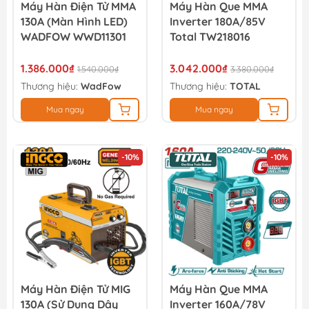
Máy Hàn Điện Tử MMA
Máy Hàn Que MMA
130A (màn Hình LED)
Inverter 180A/85V
WADFOW WWD11301
Total TW218016
1.386.000₫
3.042.000₫
1.540.000₫
3.380.000₫
Thương hiệu:
WadFow
Thương hiệu:
TOTAL
Mua ngay
Mua ngay
-10%
-10%
Máy Hàn Điện Tử MIG
Máy Hàn Que MMA
130A (sử Dụng Dây
Inverter 160A/78V