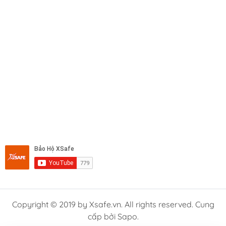
Quạt làm mát:
Giảm nhiệt độ trong quá trình sử
dụng.
Cọc đấu dây hàn:
Kết nối với kìm hàn và kẹp
mass.
Bảng điều khiển:
Cho phép người dùng điều chỉnh
dòng hàn phù hợp với vật liệu.
Vỏ máy:
Bảo vệ linh kiện bên trong khỏi bụi bẩn
và va đập.
Máy hàn mini hoạt động dựa trên công nghệ biến tần
Inverter hiện đại. Khi kết nối với nguồn điện, máy sẽ
chuyển đổi dòng điện xoay chiều thành dòng điện phù
hợp để tạo hồ quang điện giữa que hàn và vật liệu hàn.
Quá trình hàn diễn ra theo các bước:
Bước 1:
Nguồn điện được đưa vào máy.
Bước 2:
Hệ thống Inverter chuyển đổi và ổn định
Copyright © 2019 by Xsafe.vn. All rights reserved. Cung
dòng điện.
cấp bởi Sapo.