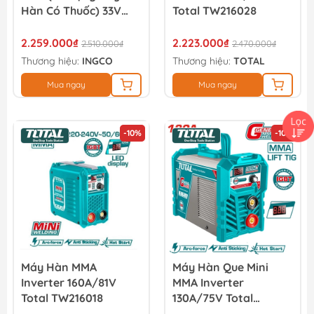
Hàn Có Thuốc) 33V
Total TW216028
INGCO ING-FC13012
2.259.000₫
2.223.000₫
2.510.000₫
2.470.000₫
Thương hiệu:
INGCO
Thương hiệu:
TOTAL
Mua ngay
Mua ngay
-10%
-10%
Máy Hàn MMA
Máy Hàn Que Mini
Inverter 160A/81V
MMA Inverter
Total TW216018
130A/75V Total
TW213028