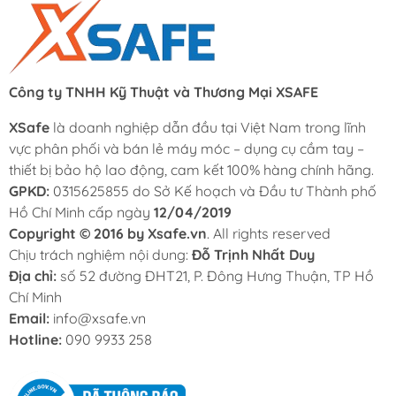
cần lưu ý gì khi lựa chọn? Hãy cùng Xsafe tìm hiểu chi
tiết trong bài viết dưới đây.
Bảng Giá Máy Hàn Mini Gia Đình
Công ty TNHH Kỹ Thuật và Thương Mại XSAFE
Thương
Giá bán
Tên sản phẩm (đã đổi)
XSafe
là doanh nghiệp dẫn đầu tại Việt Nam trong lĩnh
hiệu
(VND/cái)
vực phân phối và bán lẻ máy móc – dụng cụ cầm tay –
Máy hàn MIG đầu liền
thiết bị bảo hộ lao động, cam kết 100% hàng chính hãng.
Ziziweld công suất 200A
Ziziweld
2.150.000
GPKD:
0315625855 do Sở Kế hoạch và Đầu tư Thành phố
Zmig 200E
Hồ Chí Minh cấp ngày
12/04/2019
Copyright © 2016 by Xsafe.vn
. All rights reserved
Máy hàn que điện tử Hồng
Chịu trách nghiệm nội dung:
Đỗ Trịnh Nhất Duy
Ký Master Digital 200A 220V
Hồng Ký
2.650.000
Địa chỉ:
số 52 đường ĐHT21, P. Đông Hưng Thuận, TP Hồ
HKM200D
Chí Minh
Email:
info@xsafe.vn
Máy hàn que Hồng Ký
Hotline:
090 9933 258
inverter 160A Master Digital
Hồng Ký
2.350.000
HKM160D