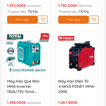
1.953.000₫
1.782.000₫
2.170.000₫
1.980.000₫
Thương hiệu:
TOTAL
Thương hiệu:
TOTAL
Mua ngay
Mua ngay
-13%
Máy Hàn Que Mini
Máy Hàn Điện Tử
MMA Inverter
4.5KVA PONEY MMA-
130A/73V Total
200E
TW213018
1.398.000₫
1.067.000₫
1.600.000₫