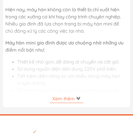
Hiện nay, máy hàn không còn là thiết bị chỉ xuất hiện
trong các xưởng cơ khí hay công trình chuyên nghiệp.
Nhiều gia đình đã lựa chọn trang bị máy hàn mini để
chủ động xử lý các công việc tại nhà.
Máy hàn mini gia đình được ưa chuộng nhờ những ưu
điểm nổi bật như:
Thiết kế nhỏ gọn, dễ dàng di chuyển và cất giữ.
Sử dụng nguồn điện dân dụng 220V phổ biến.
Tiết kiệm điện năng so với nhiều dòng máy hàn
truyền thống.
Dễ thao tác, phù hợp cả với người mới sử dụng.
Chi phí đầu tư hợp lý, đáp ứng tốt nhu cầu sửa
Xem thêm
chữa dân dụng.
Từ việc hàn cửa sắt, hàng rào, giá kệ đến các dự án DIY
đơn giản, máy hàn mini đều có thể đáp ứng hiệu quả.
Vậy máy hàn gia đình mini là gì, có những loại nào và