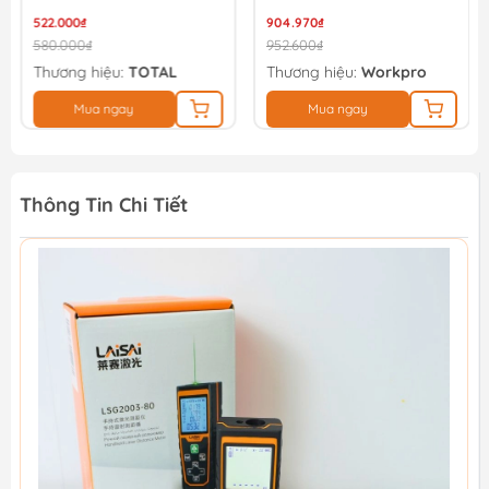
WP267001
522.000₫
904.970₫
580.000₫
952.600₫
Thương hiệu:
TOTAL
Thương hiệu:
Workpro
Mua ngay
Mua ngay
Thông Tin Chi Tiết