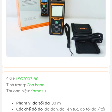
SKU:
LSG2003-80
Tình trạng:
Còn hàng
Thương hiệu:
Yamasu
Phạm vi đo tối đa
: 80 m
Các chế độ đo
: đo đơn, đo liên tục, đo tối đa / tối