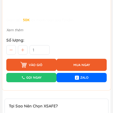
Giảm đến
50K
khi thanh toán qua Fundiin.
Xem thêm
Số lượng:
VÀO GIỎ
MUA NGAY
GỌI NGAY
ZALO
Z
Tại Sao Nên Chọn XSAFE?