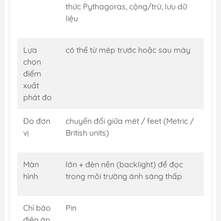
thức Pythagoras, cộng/trừ, lưu dữ
liệu
Lựa
có thể từ mép trước hoặc sau máy
chọn
điểm
xuất
phát đo
Đo đơn
chuyển đổi giữa mét / feet (Metric /
vị
British units)
Màn
lớn + đèn nền (backlight) để đọc
hình
trong môi trường ánh sáng thấp
Chỉ báo
Pin
điện áp