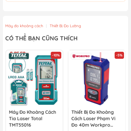
Máy đo khoảng cách
|
Thiết Bị Đo Lường
CÓ THỂ BẠN CŨNG THÍCH
-10%
-5%
Máy Đo Khoảng Cách
Thiết Bị Đo Khoảng
Tia Laser Total
Cách Laser Phạm Vi
TMT55016
Đo 40m Workpro