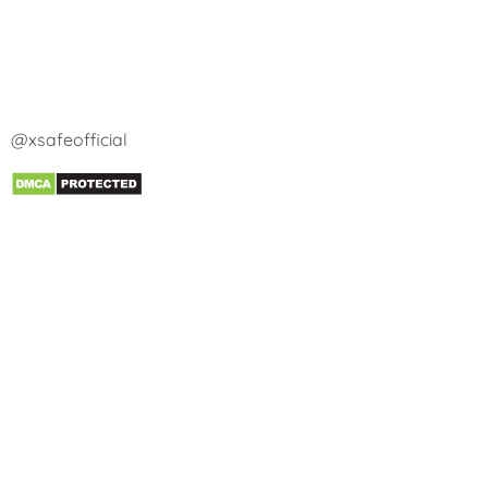
@xsafeofficial