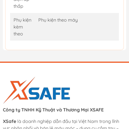
thấp
Phụ kiện
Phụ kiện theo máy
kèm
theo
Công ty TNHH Kỹ Thuật và Thương Mại XSAFE
XSafe
là doanh nghiệp dẫn đầu tại Việt Nam trong lĩnh
vực phân phối và bán lẻ máy móc – dụng cụ cầm tay –