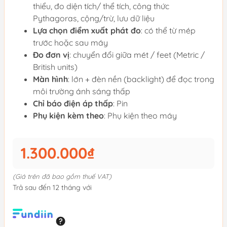
thiểu, đo diện tích/ thể tích, công thức
Pythagoras, cộng/trừ, lưu dữ liệu
Lựa chọn điểm xuất phát đo
: có thể từ mép
trước hoặc sau máy
Đo đơn vị
: chuyển đổi giữa mét / feet (Metric /
British units)
Màn hình
: lớn + đèn nền (backlight) để đọc trong
môi trường ánh sáng thấp
Chỉ báo điện áp thấp
: Pin
Phụ kiện kèm theo
: Phụ kiện theo máy
1.300.000₫
(Giá trên đã bao gồm thuế VAT)
Trả sau đến 12 tháng với