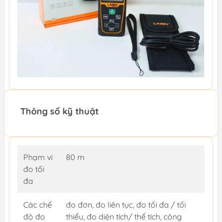
Thông số kỹ thuật
Phạm vi
80 m
đo tối
đa
Các chế
đo đơn, đo liên tục, đo tối đa / tối
độ đo
thiểu, đo diện tích/ thể tích, công