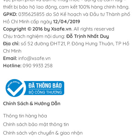
thiết bị bảo hộ lao động, cam kết 100% hàng chính hãng.
GPKD:
0315625855 do Sở Kế hoạch và Đầu tư Thành phố
Hồ Chí Minh cấp ngày
12/04/2019
Copyright © 2016 by Xsafe.vn
. All rights reserved
Chịu trách nghiệm nội dung:
Đỗ Trịnh Nhất Duy
Địa chỉ:
số 52 đường ĐHT21, P. Đông Hưng Thuận, TP Hồ
Chí Minh
Email:
info@xsafe.vn
Hotline:
090 9933 258
Chính Sách & Hướng Dẫn
Thông tin hàng hóa
Chính sách bảo mật thông tin
Chính sách vận chuyển & giao nhận