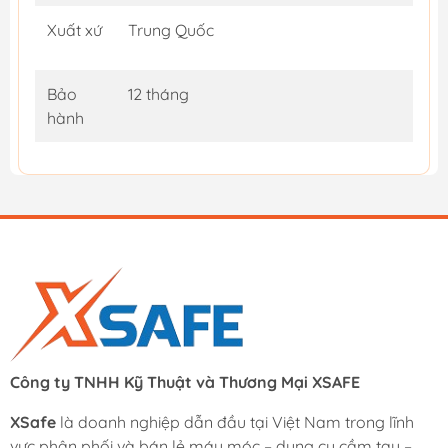
Xuất xứ
Trung Quốc
Bảo
12 tháng
hành
Công ty TNHH Kỹ Thuật và Thương Mại XSAFE
XSafe
là doanh nghiệp dẫn đầu tại Việt Nam trong lĩnh
vực phân phối và bán lẻ máy móc – dụng cụ cầm tay –