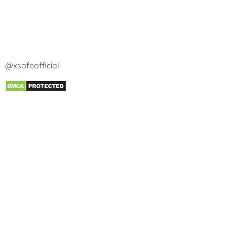
@xsafeofficial