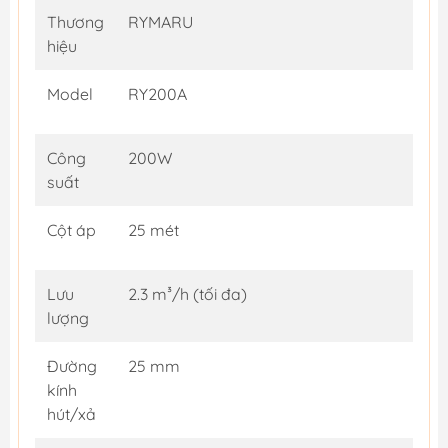
Thương
RYMARU
hiệu
Model
RY200A
Công
200W
suất
Cột áp
25 mét
Lưu
2.3 m³/h (tối đa)
lượng
Đường
25 mm
kính
hút/xả