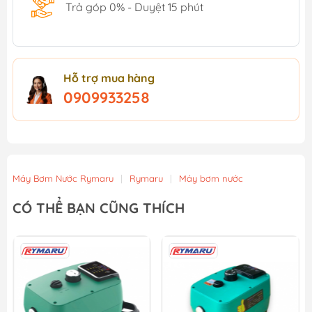
Trả góp 0% - Duyệt 15 phút
Hỗ trợ mua hàng
0909933258
Máy Bơm Nước Rymaru
|
Rymaru
|
Máy bơm nước
CÓ THỂ BẠN CŨNG THÍCH