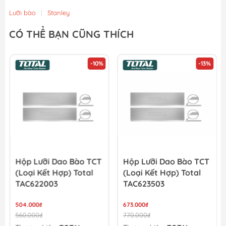
Lưỡi bào
|
Stanley
CÓ THỂ BẠN CŨNG THÍCH
-10%
-13%
Hộp Lưỡi Dao Bào TCT
Hộp Lưỡi Dao Bào TCT
(Loại Kết Hợp) Total
(Loại Kết Hợp) Total
TAC622003
TAC623503
504.000₫
673.000₫
560.000₫
770.000₫