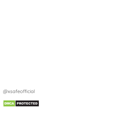
@xsafeofficial