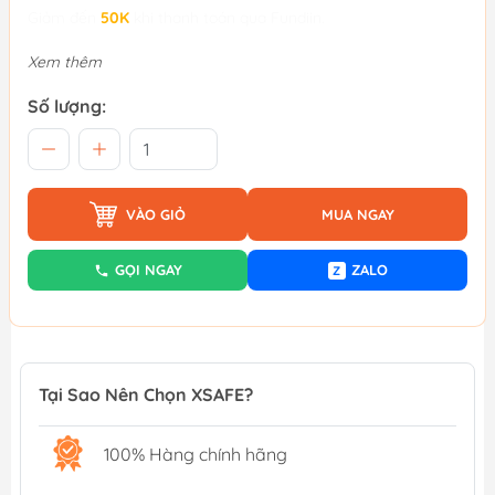
Giảm đến
50K
khi thanh toán qua Fundiin.
Xem thêm
Số lượng:
VÀO GIỎ
MUA NGAY
GỌI NGAY
ZALO
Z
Tại Sao Nên Chọn XSAFE?
100% Hàng chính hãng