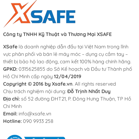
Công ty TNHH Kỹ Thuật và Thương Mại XSAFE
XSafe
là doanh nghiệp dẫn đầu tại Việt Nam trong lĩnh
vực phân phối và bán lẻ máy móc – dụng cụ cầm tay –
thiết bị bảo hộ lao động, cam kết 100% hàng chính hãng.
GPKD:
0315625855 do Sở Kế hoạch và Đầu tư Thành phố
Hồ Chí Minh cấp ngày
12/04/2019
Copyright © 2016 by Xsafe.vn
. All rights reserved
Chịu trách nghiệm nội dung:
Đỗ Trịnh Nhất Duy
Địa chỉ:
số 52 đường ĐHT21, P. Đông Hưng Thuận, TP Hồ
Chí Minh
Email:
info@xsafe.vn
Hotline:
090 9933 258