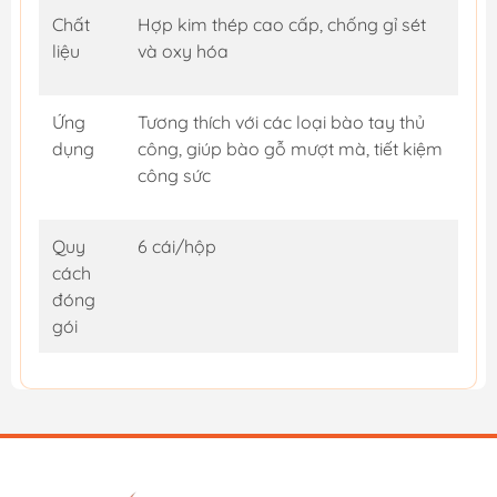
Chất
Hợp kim thép cao cấp, chống gỉ sét
liệu
và oxy hóa
Ứng
Tương thích với các loại bào tay thủ
dụng
công, giúp bào gỗ mượt mà, tiết kiệm
công sức
Quy
6 cái/hộp
cách
đóng
gói