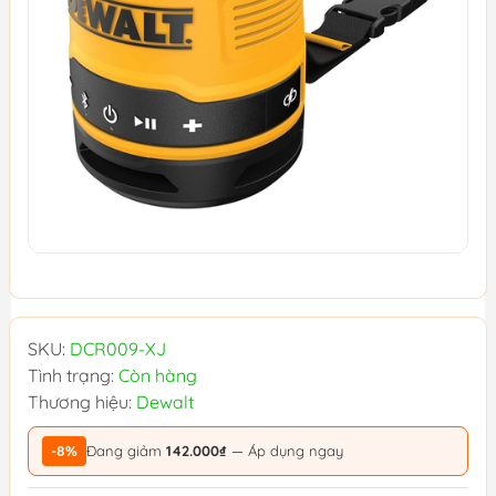
SKU:
DCR009-XJ
Tình trạng:
Còn hàng
Thương hiệu:
Dewalt
-8%
Đang giảm
142.000₫
— Áp dụng ngay