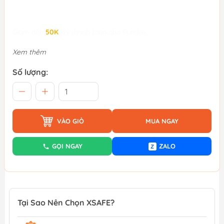
Giảm đến
50K
khi thanh toán qua Fundiin.
Xem thêm
Số lượng:
VÀO GIỎ
MUA NGAY
GỌI NGAY
ZALO
Z
Tại Sao Nên Chọn XSAFE?