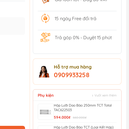
15 ngày Free đổi trả
Trả góp 0% - Duyệt 15 phút
Hỗ trợ mua hàng
0909933258
Phụ kiện
↕ Vuốt xem thêm
Hộp Lưỡi Dao Bào 250mm TCT Total
TAC622503
594.000₫
660.000₫
Hộp Lưỡi Dao Bào TCT (Loại Kết Hợp)