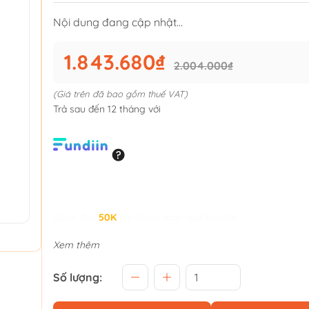
Nội dung đang cập nhật...
1.843.680₫
2.004.000₫
(Giá trên đã bao gồm thuế VAT)
Trả sau đến 12 tháng với
Giảm đến
50K
khi thanh toán qua Fundiin.
Xem thêm
Số lượng: