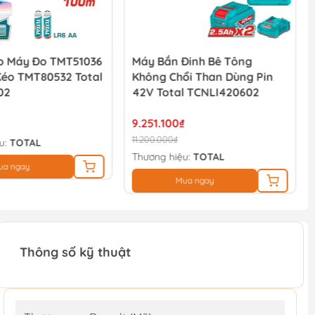
 Máy Đo TMT51036
Máy Bắn Đinh Bê Tông
Kéo TMT80532 Total
Không Chổi Than Dùng Pin
02
42V Total TCNLI420602
9.251.100₫
11.200.000₫
u:
TOTAL
Thương hiệu:
TOTAL
ua ngay
Mua ngay
Thông số kỹ thuật