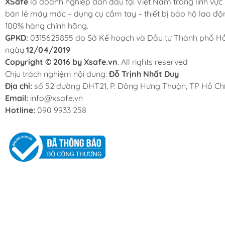
XSafe
là doanh nghiệp dẫn đầu tại Việt Nam trong lĩnh vực
bán lẻ máy móc – dụng cụ cầm tay – thiết bị bảo hộ lao độ
100% hàng chính hãng.
GPKD:
0315625855 do Sở Kế hoạch và Đầu tư Thành phố Hồ
ngày
12/04/2019
Copyright © 2016 by Xsafe.vn
. All rights reserved
Chịu trách nghiệm nội dung:
Đỗ Trịnh Nhất Duy
Địa chỉ:
số 52 đường ĐHT21, P. Đông Hưng Thuận, TP Hồ Chí
Email:
info@xsafe.vn
Hotline:
090 9933 258