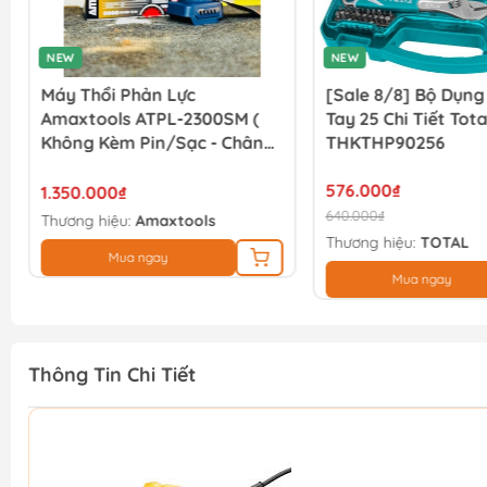
NEW
NEW
Máy Thổi Phản Lực
[Sale 8/8] Bộ Dụn
Amaxtools ATPL-2300SM (
Tay 25 Chi Tiết Tota
Không Kèm Pin/sạc - Chân
THKTHP90256
Pin Phổ Thông )
576.000₫
1.350.000₫
640.000₫
Thương hiệu:
Amaxtools
Thương hiệu:
TOTAL
Mua ngay
Mua ngay
Thông Tin Chi Tiết