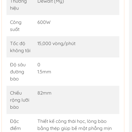
Thương
Dewalt (Mỹ)
hiệu
Công
600W
suất
Tốc độ
15,000 vòng/phút
không tải
Độ sâu
0
đường
1.5mm
bào
Chiều
82mm
rộng lưỡi
bào
Đặc
Thiết kế công thái học, lòng bào
điểm
bằng thép giúp bề mặt phẳng mịn