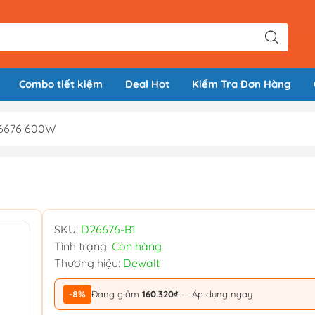
Combo tiết kiệm
Deal Hot
Kiểm Tra Đơn Hàng
26676 600W
SKU:
D26676-B1
Tình trạng:
Còn hàng
Thương hiệu:
Dewalt
-8%
Đang giảm
160.320₫
— Áp dụng ngay