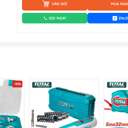
VÀO GIỎ
MUA NGA
GỌI NGAY
ZALO
Z
-10%