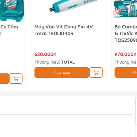
g Cụ Cầm
Máy Vặn Vít Dùng Pin 4V
Bộ Combo
l
Total TSDLI0403
& Thước 
TOS2509
620.000₫
970.000₫
Thương hiệu:
TOTAL
Thương hiệ
Mua ngay
M