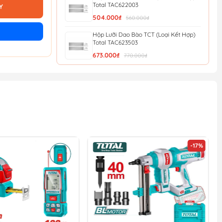
Total TAC622003
Y
504.000₫
560.000₫
Hộp Lưỡi Dao Bào TCT (Loại Kết Hợp)
Total TAC623503
673.000₫
770.000₫
Hộp lưỡi dao bào TCT Total TAC623003
477.000₫
545.000₫
Hộp lưỡi dao bào TCT(loại kết hợp)
Total TAC624003
635.000₫
726.000₫
-17%
Hộp lưỡi dao bào TCT(loại kết hợp)
Total TAC625003
794.000₫
908.000₫