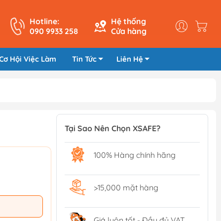
Hotline:
Hệ thống
090 9933 258
Cửa hàng
Cơ Hội Việc Làm
Tin Tức
Liên Hệ
Tại Sao Nên Chọn XSAFE?
100% Hàng chính hãng
>15,000 mặt hàng
Giá luôn tốt - Đầy đủ VAT