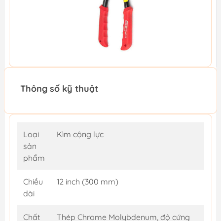
Thông số kỹ thuật
Loại
Kìm cộng lực
sản
phẩm
Chiều
12 inch (300 mm)
dài
Chất
Thép Chrome Molybdenum, độ cứng