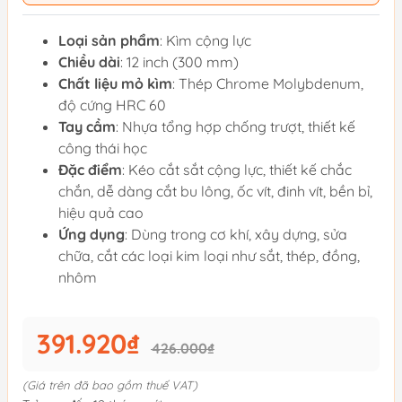
Loại sản phẩm
: Kìm cộng lực
Chiều dài
: 12 inch (300 mm)
Chất liệu mỏ kìm
: Thép Chrome Molybdenum,
độ cứng HRC 60
Tay cầm
: Nhựa tổng hợp chống trượt, thiết kế
công thái học
Đặc điểm
: Kéo cắt sắt cộng lực, thiết kế chắc
chắn, dễ dàng cắt bu lông, ốc vít, đinh vít, bền bỉ,
hiệu quả cao
Ứng dụng
: Dùng trong cơ khí, xây dựng, sửa
chữa, cắt các loại kim loại như sắt, thép, đồng,
nhôm
391.920₫
426.000₫
(Giá trên đã bao gồm thuế VAT)