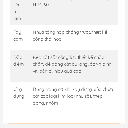
liệu
HRC 60
mỏ
kìm
Tay
Nhựa tổng hợp chống trượt, thiết kế
cầm
công thái học
Đặc
Kéo cắt sắt cộng lực, thiết kế chắc
điểm
chắn, dễ dàng cắt bu lông, ốc vít, đinh
vít, bền bỉ, hiệu quả cao
Ứng
Dùng trong cơ khí, xây dựng, sửa chữa,
dụng
cắt các loại kim loại như sắt, thép,
đồng, nhôm