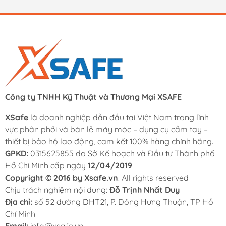
Công ty TNHH Kỹ Thuật và Thương Mại XSAFE
XSafe
là doanh nghiệp dẫn đầu tại Việt Nam trong lĩnh
vực phân phối và bán lẻ máy móc – dụng cụ cầm tay –
thiết bị bảo hộ lao động, cam kết 100% hàng chính hãng.
GPKD:
0315625855 do Sở Kế hoạch và Đầu tư Thành phố
Hồ Chí Minh cấp ngày
12/04/2019
Copyright © 2016 by Xsafe.vn
. All rights reserved
Chịu trách nghiệm nội dung:
Đỗ Trịnh Nhất Duy
Địa chỉ:
số 52 đường ĐHT21, P. Đông Hưng Thuận, TP Hồ
Chí Minh
Email:
info@xsafe.vn