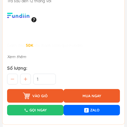
Trả sau đến 12 tháng với
Giảm đến
50K
khi thanh toán qua Fundiin.
Xem thêm
Số lượng:
VÀO GIỎ
MUA NGAY
GỌI NGAY
ZALO
Z