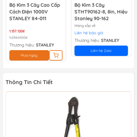
Bộ Kìm 3 Cây Cao Cấp
Bộ Kìm 3 Cây
Cách Điện 1000V
STHT90162-8, 8in, Hiệu
STANLEY 84-011
Stanley 90-162
Hàng sắp về
1.137.120₫
Liên hệ báo giá
1.236.000₫
Thương hiệu:
STANLEY
Thương hiệu:
STANLEY
Liên hệ Zalo
Mua ngay
Thông Tin Chi Tiết