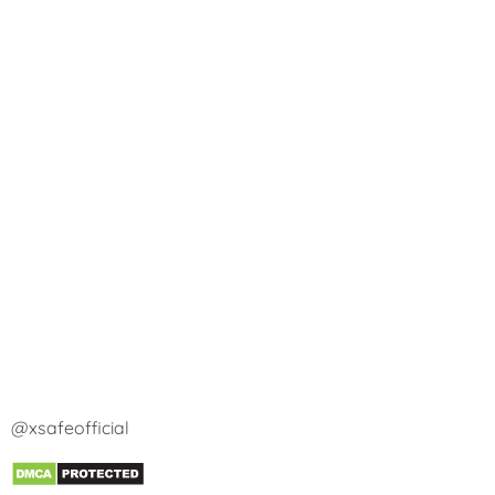
@xsafeofficial