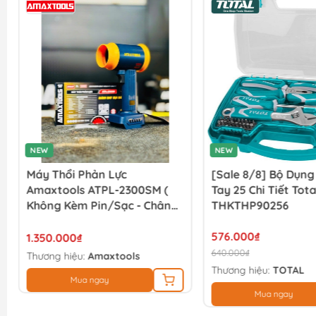
NEW
NEW
Máy Thổi Phản Lực
[Sale 8/8] Bộ Dụn
Amaxtools ATPL-2300SM (
Tay 25 Chi Tiết Tota
Không Kèm Pin/sạc - Chân
THKTHP90256
Pin Phổ Thông )
576.000₫
1.350.000₫
640.000₫
Thương hiệu:
Amaxtools
Thương hiệu:
TOTAL
Mua ngay
Mua ngay