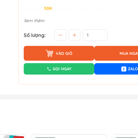
Giảm đến
50K
khi thanh toán qua Fundiin.
Xem thêm
Số lượng:
VÀO GIỎ
MUA NGA
GỌI NGAY
ZALO
Z