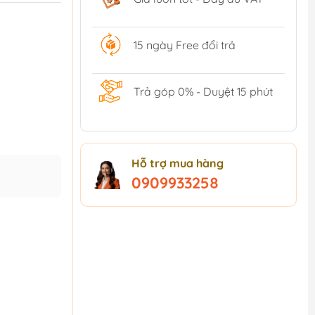
15 ngày Free đổi trả
Trả góp 0% - Duyệt 15 phút
Hỗ trợ mua hàng
0909933258