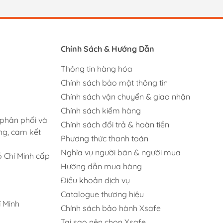
Chính Sách & Hướng Dẫn
Thông tin hàng hóa
Chính sách bảo mật thông tin
Chính sách vận chuyển & giao nhận
Chính sách kiểm hàng
 phân phối và
Chính sách đổi trả & hoàn tiền
ng, cam kết
Phương thức thanh toán
Nghĩa vụ người bán & người mua
 Chí Minh cấp
Hướng dẫn mua hàng
Điều khoản dịch vụ
Catalogue thương hiệu
 Minh
Chính sách bảo hành Xsafe
Tại sao nên chọn Xsafe