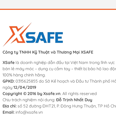
Công ty TNHH Kỹ Thuật và Thương Mại XSAFE
XSafe
là doanh nghiệp dẫn đầu tại Việt Nam trong lĩnh vực
bán lẻ máy móc – dụng cụ cầm tay – thiết bị bảo hộ lao độ
100% hàng chính hãng.
GPKD:
0315625855 do Sở Kế hoạch và Đầu tư Thành phố Hồ
ngày
12/04/2019
Copyright © 2016 by Xsafe.vn
. All rights reserved
Chịu trách nghiệm nội dung:
Đỗ Trịnh Nhất Duy
Địa chỉ:
số 52 đường ĐHT21, P. Đông Hưng Thuận, TP Hồ Chí
Email:
info@xsafe.vn