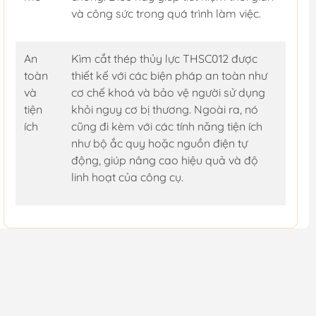
và công sức trong quá trình làm việc.
An
Kìm cắt thép thủy lực THSC012 được
toàn
thiết kế với các biện pháp an toàn như
và
cơ chế khoá và bảo vệ người sử dụng
tiện
khỏi nguy cơ bị thương. Ngoài ra, nó
ích
cũng đi kèm với các tính năng tiện ích
như bộ ắc quy hoặc nguồn điện tự
động, giúp nâng cao hiệu quả và độ
linh hoạt của công cụ.