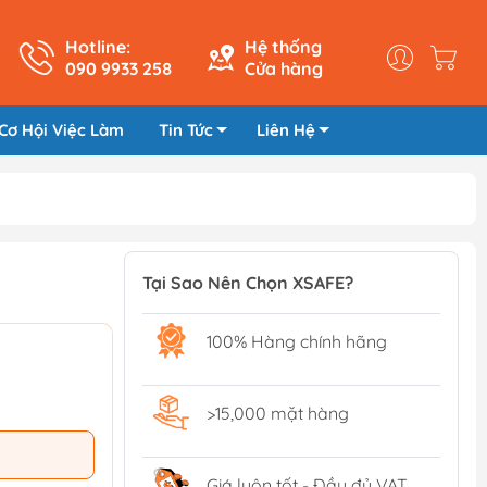
Hotline:
Hệ thống
090 9933 258
Cửa hàng
Cơ Hội Việc Làm
Tin Tức
Liên Hệ
Tại Sao Nên Chọn XSAFE?
100% Hàng chính hãng
>15,000 mặt hàng
Giá luôn tốt - Đầy đủ VAT