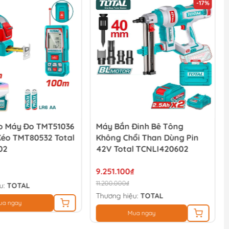
-17%
 Máy Đo TMT51036
Máy Bắn Đinh Bê Tông
Kéo TMT80532 Total
Không Chổi Than Dùng Pin
02
42V Total TCNLI420602
9.251.100₫
11.200.000₫
u:
TOTAL
Thương hiệu:
TOTAL
ua ngay
Mua ngay