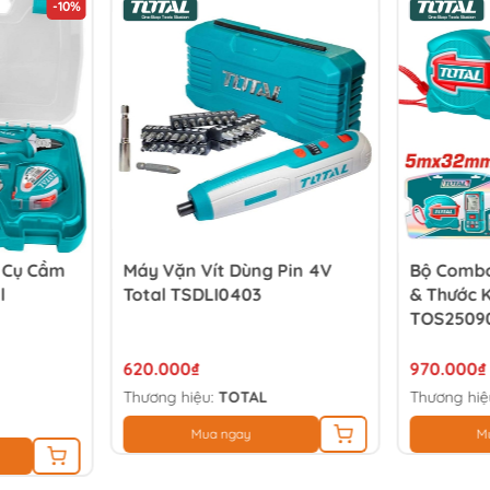
-10%
g Cụ Cầm
Máy Vặn Vít Dùng Pin 4V
Bộ Combo
l
Total TSDLI0403
& Thước 
TOS2509
620.000₫
970.000₫
Thương hiệu:
TOTAL
Thương hiệ
Mua ngay
M