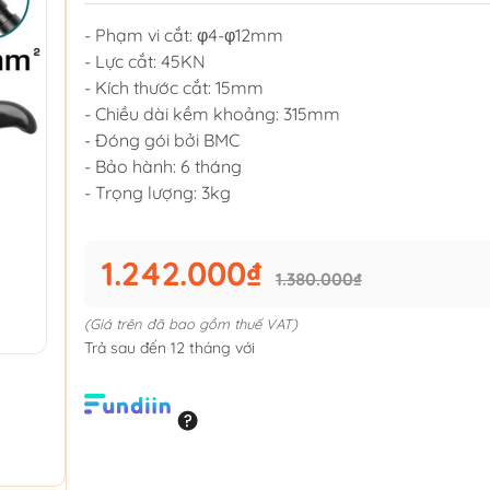
- Phạm vi cắt: φ4-φ12mm
- Lực cắt: 45KN
- Kích thước cắt: 15mm
- Chiều dài kềm khoảng: 315mm
- Đóng gói bởi BMC
- Bảo hành: 6 tháng
- Trọng lượng: 3kg
1.242.000₫
1.380.000₫
(Giá trên đã bao gồm thuế VAT)
Trả sau đến 12 tháng với