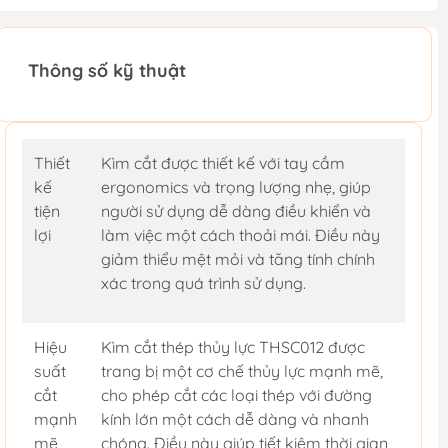
Thông số kỹ thuật
Thiết
Kìm cắt được thiết kế với tay cầm
kế
ergonomics và trọng lượng nhẹ, giúp
tiện
người sử dụng dễ dàng điều khiển và
lợi
làm việc một cách thoải mái. Điều này
giảm thiểu mệt mỏi và tăng tính chính
xác trong quá trình sử dụng.
Hiệu
Kìm cắt thép thủy lực THSC012 được
suất
trang bị một cơ chế thủy lực mạnh mẽ,
cắt
cho phép cắt các loại thép với đường
mạnh
kính lớn một cách dễ dàng và nhanh
mẽ
chóng. Điều này giúp tiết kiệm thời gian