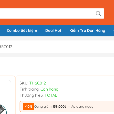
Combo tiết kiệm
Deal Hot
Kiểm Tra Đơn Hàng
THSC012
SKU:
THSC012
Tình trạng:
Còn hàng
Thương hiệu:
TOTAL
-10%
Đang giảm
138.000₫
— Áp dụng ngay