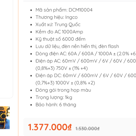
Mã sản phẩm: DCM10004
Thương hiệu: Ingco
Xuất xứ: Trung Quốc
Kềm đo AC 1000Amp
Kỹ thuật số 6000 đếm
Lưu dữ liệu, đèn nền hiển thị, đèn flash
Dòng điện AC: 60A / 600A / 1000A ± (2.0% +6
Điện áp AC: 60mV / 600mV / 6V / 60V / 600
(0,8%+3) 750V ± (1% +4)
Điện áp DC: 60mV / 600mV / 6V / 60V / 60
(0,7%+3) 1000V ± (0,8% +2)
Đóng gói trong họp màu
Trọng lượng: 1kg
Bảo hành: 6 tháng
1.377.000₫
1.530.000₫