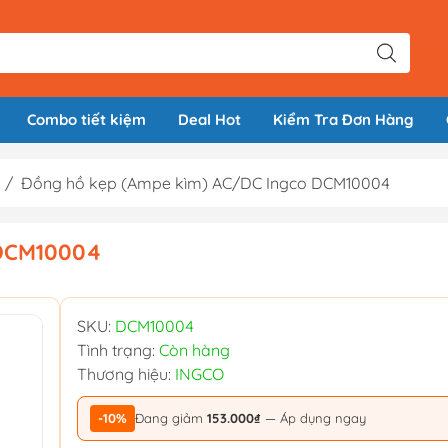
Combo tiết kiệm
Deal Hot
Kiểm Tra Đơn Hàng
/
Đồng hồ kẹp (Ampe kìm) AC/DC Ingco DCM10004
 DCM10004
SKU:
DCM10004
Tình trạng:
Còn hàng
Thương hiệu:
INGCO
-10%
Đang giảm
153.000₫
— Áp dụng ngay