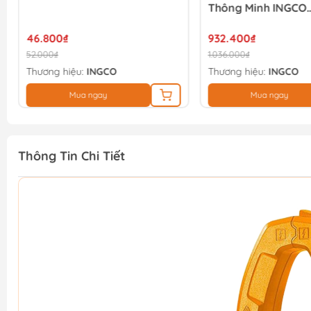
Thông Minh INGCO
DM110004
46.800₫
932.400₫
52.000₫
1.036.000₫
Thương hiệu:
INGCO
Thương hiệu:
INGCO
Mua ngay
Mua ngay
Thông Tin Chi Tiết