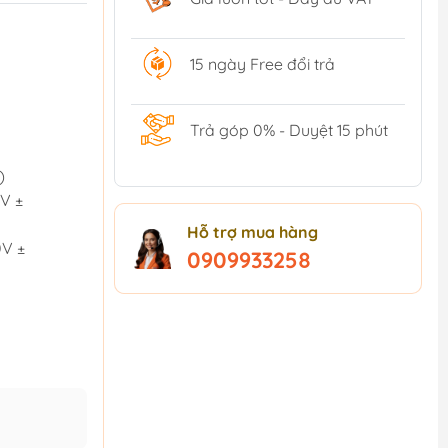
15 ngày Free đổi trả
Trả góp 0% - Duyệt 15 phút
)
V ±
Hỗ trợ mua hàng
0V ±
0909933258