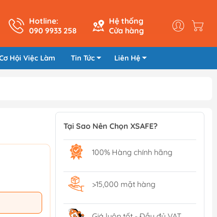
Hotline:
Hệ thống
090 9933 258
Cửa hàng
Cơ Hội Việc Làm
Tin Tức
Liên Hệ
Tại Sao Nên Chọn XSAFE?
100% Hàng chính hãng
>15,000 mặt hàng
Giá luôn tốt - Đầy đủ VAT