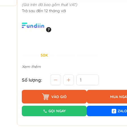
(Giá trên đã bao gồm thuế VAT)
Trả sau đến 12 tháng với
Giảm đến
50K
khi thanh toán qua Fundiin.
Xem thêm
Số lượng:
VÀO GIỎ
MUA NGA
GỌI NGAY
ZALO
Z