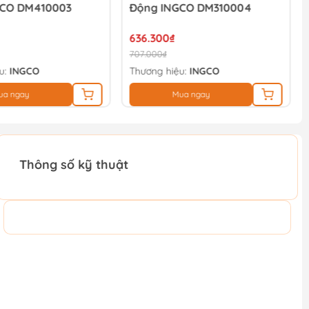
GCO DM410003
Động INGCO DM310004
636.300₫
707.000₫
u:
INGCO
Thương hiệu:
INGCO
ua ngay
Mua ngay
Thông số kỹ thuật