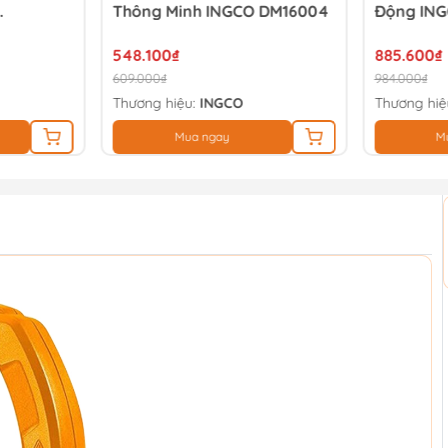
Thông Minh INGCO DM16004
Động IN
548.100₫
885.600₫
609.000₫
984.000₫
Thương hiệu:
INGCO
Thương hiệ
Mua ngay
M