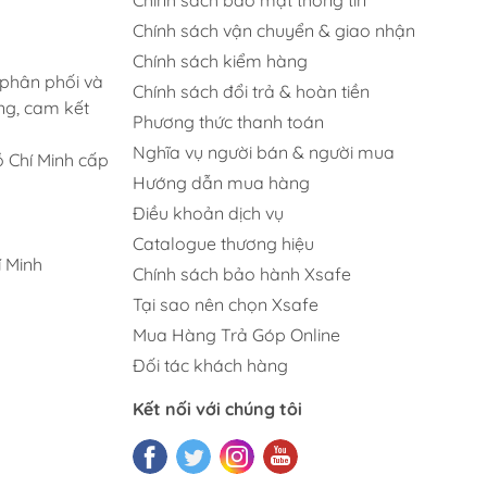
Chính sách vận chuyển & giao nhận
Chính sách kiểm hàng
 phân phối và
Chính sách đổi trả & hoàn tiền
ng, cam kết
Phương thức thanh toán
Nghĩa vụ người bán & người mua
 Chí Minh cấp
Hướng dẫn mua hàng
Điều khoản dịch vụ
Catalogue thương hiệu
 Minh
Chính sách bảo hành Xsafe
Tại sao nên chọn Xsafe
Mua Hàng Trả Góp Online
Đối tác khách hàng
Kết nối với chúng tôi