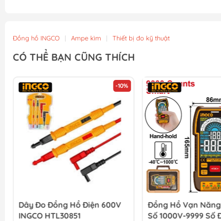
Đồng hồ INGCO
|
Ampe kìm
|
Thiết bị đo kỹ thuật
CÓ THỂ BẠN CŨNG THÍCH
-10%
Dây Đo Đồng Hồ Điện 600V
Đồng Hồ Vạn Năng
INGCO HTL30851
Số 1000V-9999 Số