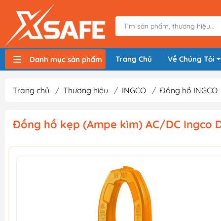
Trang Chủ
Về Chúng Tôi
Danh mục sản phẩm
Máy nén khí, bơm hơi
Máy hàn điện
Thiết bị nâng hạ, vận chuyển
Thiết bị đo
Thiết bị dùng điện
Thiết bị dùng pin
Thiết bị đựng lưu trữ
Thiết bị bảo hộ lao động
Trang chủ
/
Thương hiệu
/
INGCO
/
Đồng hồ INGCO
Đồng hồ kẹp (Ampe kìm) AC/DC Ingco