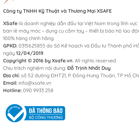
Công ty TNHH Kỹ Thuật và Thương Mại XSAFE
XSafe
là doanh nghiệp dẫn đầu tại Việt Nam trong lĩnh vực
bán lẻ máy móc – dụng cụ cầm tay – thiết bị bảo hộ lao độ
100% hàng chính hãng.
GPKD:
0315625855 do Sở Kế hoạch và Đầu tư Thành phố Hồ
ngày
12/04/2019
Copyright © 2016 by Xsafe.vn
. All rights reserved
Chịu trách nghiệm nội dung:
Đỗ Trịnh Nhất Duy
Địa chỉ:
số 52 đường ĐHT21, P. Đông Hưng Thuận, TP Hồ Chí
Email:
info@xsafe.vn
Hotline:
090 9933 258