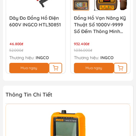
Dây Đo Đồng Hồ Điện
Đồng Hồ Vạn Năng Kỹ
600V INGCO HTL30851
Thuật Số 1000V-9999
Số Đếm Thông Minh
INGCO DM110004
46.800₫
932.400₫
52.000₫
1.036.000₫
Thương hiệu:
INGCO
Thương hiệu:
INGCO
Mua ngay
Mua ngay
Thông Tin Chi Tiết