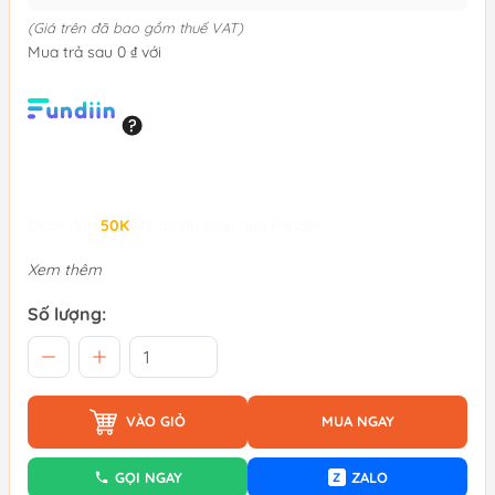
(Giá trên đã bao gồm thuế VAT)
Mua trả sau 0 ₫ với
Giảm đến
50K
khi thanh toán qua Fundiin.
Xem thêm
Số lượng:
VÀO GIỎ
MUA NGAY
GỌI NGAY
ZALO
Z