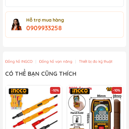
Hỗ trợ mua hàng
0909933258
Đồng hồ INGCO
|
Đồng hồ vạn năng
|
Thiết bị đo kỹ thuật
CÓ THỂ BẠN CŨNG THÍCH
-10%
-10%