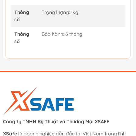
Thông
Trọng lượng: 1kg
số
Thông
Bảo hành: 6 tháng
số
Công ty TNHH Kỹ Thuật và Thương Mại XSAFE
XSafe
là doanh nghiệp dẫn đầu tại Việt Nam trong lĩnh