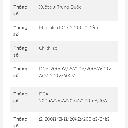
Thông
Xuất xứ: Trung Quốc
số
Thông
Màn hình LCD: 2000 số đếm
số
Thông
Chỉ thị số
số
Thông
DCV: 200mV/2V/20V/200V/600V
số
ACV: 200V/600V
Thông
DCA:
số
200μA/2mA/20mA/200mA/10A
Thông
Ω: 200Ω/2kΩ/20kΩ/200kΩ/2MΩ
số