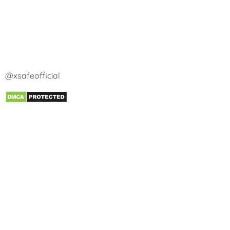
@xsafeofficial