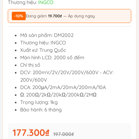
Thương hiệu:
INGCO
-10%
Đang giảm
19.700₫
— Áp dụng ngay
Mã sản phẩm: DM2002
Thương hiệu: INGCO
Xuất xứ: Trung Quốc
Màn hình LCD: 2000 số đếm
Chỉ thị số
DCV: 200mV/2V/20V/200V/600V - ACV:
200V/600V
DCA: 200μA/2mA/20mA/200mA/10A
Ω: 200Ω/2kΩ/20kΩ/200kΩ/2MΩ
Trọng lượng: 1kg
Bảo hành: 6 tháng
177.300₫
197.000₫