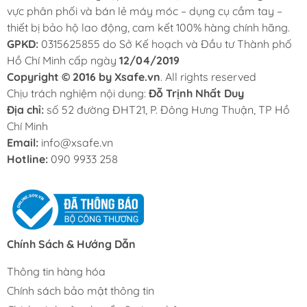
vực phân phối và bán lẻ máy móc – dụng cụ cầm tay –
thiết bị bảo hộ lao động, cam kết 100% hàng chính hãng.
GPKD:
0315625855 do Sở Kế hoạch và Đầu tư Thành phố
Hồ Chí Minh cấp ngày
12/04/2019
Copyright © 2016 by Xsafe.vn
. All rights reserved
Chịu trách nghiệm nội dung:
Đỗ Trịnh Nhất Duy
Địa chỉ:
số 52 đường ĐHT21, P. Đông Hưng Thuận, TP Hồ
Chí Minh
Email:
info@xsafe.vn
Hotline:
090 9933 258
Chính Sách & Hướng Dẫn
Thông tin hàng hóa
Chính sách bảo mật thông tin