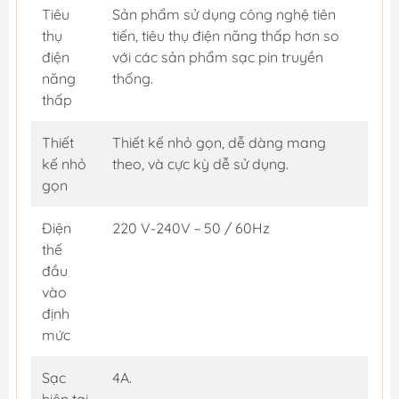
Tiêu
Sản phẩm sử dụng công nghệ tiên
thụ
tiến, tiêu thụ điện năng thấp hơn so
điện
với các sản phẩm sạc pin truyền
năng
thống.
thấp
Thiết
Thiết kế nhỏ gọn, dễ dàng mang
kế nhỏ
theo, và cực kỳ dễ sử dụng.
gọn
Điện
220 V-240V ~ 50 / 60Hz
thế
đầu
vào
định
mức
Sạc
4A.