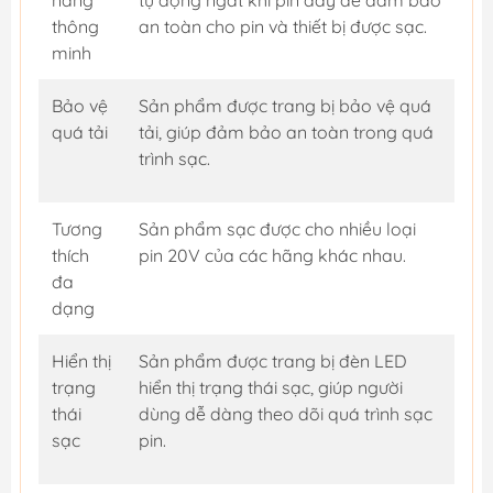
năng
tự động ngắt khi pin đầy để đảm bảo
thông
an toàn cho pin và thiết bị được sạc.
minh
Bảo vệ
Sản phẩm được trang bị bảo vệ quá
quá tải
tải, giúp đảm bảo an toàn trong quá
trình sạc.
Tương
Sản phẩm sạc được cho nhiều loại
thích
pin 20V của các hãng khác nhau.
đa
dạng
Hiển thị
Sản phẩm được trang bị đèn LED
trạng
hiển thị trạng thái sạc, giúp người
thái
dùng dễ dàng theo dõi quá trình sạc
sạc
pin.