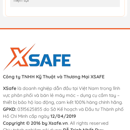
hiện tại
Công ty TNHH Kỹ Thuật và Thương Mại XSAFE
XSafe
là doanh nghiệp dẫn đầu tại Việt Nam trong lĩnh
vực phân phối và bán lẻ máy móc – dụng cụ cầm tay –
thiết bị bảo hộ lao động, cam kết 100% hàng chính hãng.
GPKD:
0315625855 do Sở Kế hoạch và Đầu tư Thành phố
Hồ Chí Minh cấp ngày
12/04/2019
Copyright © 2016 by Xsafe.vn
. All rights reserved