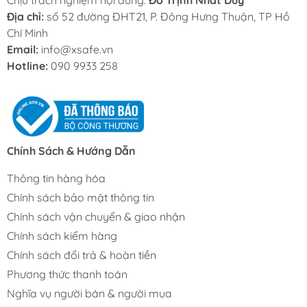
Chịu trách nghiệm nội dung:
Đỗ Trịnh Nhất Duy
Địa chỉ:
số 52 đường ĐHT21, P. Đông Hưng Thuận, TP Hồ
Chí Minh
Email:
info@xsafe.vn
Hotline:
090 9933 258
Chính Sách & Hướng Dẫn
Thông tin hàng hóa
Chính sách bảo mật thông tin
Chính sách vận chuyển & giao nhận
Chính sách kiểm hàng
Chính sách đổi trả & hoàn tiền
Phương thức thanh toán
Nghĩa vụ người bán & người mua