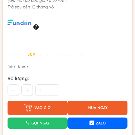
(Giá trên đã bao gồm thuế VAT)
Trả sau đến 12 tháng với
Giảm đến
50K
khi thanh toán qua Fundiin.
Xem thêm
Số lượng:
VÀO GIỎ
MUA NGAY
GỌI NGAY
ZALO
Z