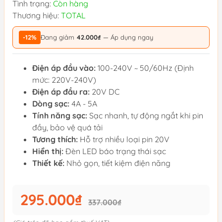
Tình trạng:
Còn hàng
Thương hiệu:
TOTAL
-12%
Đang giảm
42.000₫
— Áp dụng ngay
Điện áp đầu vào:
100-240V ~ 50/60Hz (Định
mức: 220V-240V)
Điện áp đầu ra:
20V DC
Dòng sạc:
4A - 5A
Tính năng sạc:
Sạc nhanh, tự động ngắt khi pin
đầy, bảo vệ quá tải
Tương thích:
Hỗ trợ nhiều loại pin 20V
Hiển thị:
Đèn LED báo trạng thái sạc
Thiết kế:
Nhỏ gọn, tiết kiệm điện năng
295.000₫
337.000₫