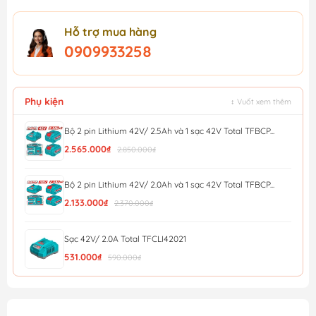
Hỗ trợ mua hàng
0909933258
Phụ kiện
↕ Vuốt xem thêm
Bộ 2 pin Lithium 42V/ 2.5Ah và 1 sạc 42V Total TFBCP...
2.565.000₫
2.850.000₫
Bộ 2 pin Lithium 42V/ 2.0Ah và 1 sạc 42V Total TFBCP...
2.133.000₫
2.370.000₫
Sạc 42V/ 2.0A Total TFCLI42021
531.000₫
590.000₫
Đế Sạc Pin Thông Minh E20 Total TCLIE2002
218.700₫
243.000₫