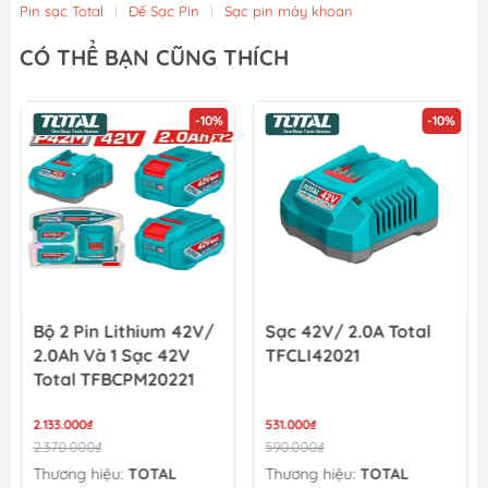
Pin sạc Total
|
Đế Sạc Pin
|
Sạc pin máy khoan
Đế Sạc USB Dùng Pin 20V (không Kèm Pin & Sạc) Total ...
CÓ THỂ BẠN CŨNG THÍCH
219.600₫
244.000₫
-10%
-10%
Dây Cáp Sạc USB Type-C Sang Type-C 1M Total TIUCC02
19.800₫
22.000₫
Bộ 2 Pin Lithium 42V/
Sạc 42V/ 2.0A Total
2.0Ah Và 1 Sạc 42V
TFCLI42021
Total TFBCPM20221
2.133.000₫
531.000₫
2.370.000₫
590.000₫
Thương hiệu:
TOTAL
Thương hiệu:
TOTAL