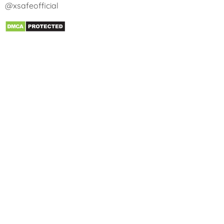
@xsafeofficial