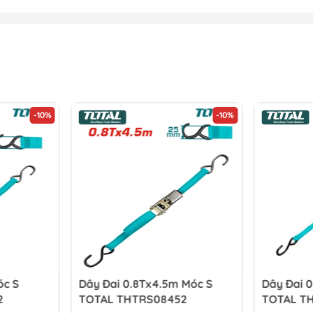
-10%
-10%
óc S
Dây Đai 0.8Tx4.5m Móc S
Dây Đai 
2
TOTAL THTRS08452
TOTAL T