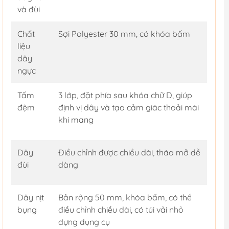
và đùi
Chất
Sợi Polyester 30 mm, có khóa bấm
liệu
dây
ngực
Tấm
3 lớp, đặt phía sau khóa chữ D, giúp
đệm
định vị dây và tạo cảm giác thoải mái
khi mang
Dây
Điều chỉnh được chiều dài, tháo mở dễ
đùi
dàng
Dây nịt
Bản rộng 50 mm, khóa bấm, có thể
bụng
điều chỉnh chiều dài, có túi vải nhỏ
đựng dụng cụ