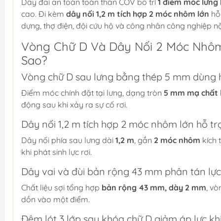
Dây đai an toàn toàn thân COV bố trí
1 điểm móc lưng
cao. Đi kèm
dây nối 1,2 m tích hợp 2 móc nhôm lớn
hỗ 
dựng, thợ điện, đội cứu hộ và công nhân công nghiệp nặ
Vòng Chữ D Và Dây Nối 2 Móc Nhô
Sao?
Vòng chữ D sau lưng bằng thép 5 mm dùng h
Điểm móc chính đặt tại lưng, dạng tròn
5 mm mạ chất 
động sau khi xảy ra sự cố rơi.
Dây nối 1,2 m tích hợp 2 móc nhôm lớn hỗ tr
Dây nối phía sau lưng dài
1,2 m
, gắn
2 móc nhôm
kích 
khi phát sinh lực rơi.
Dây vai và đùi bản rộng 43 mm phân tán lự
Chất liệu sợi tổng hợp
bản rộng 43 mm, dày 2 mm
, vò
dồn vào một điểm.
Đệm lót 3 lớp sau khóa chữ D giảm áp lực khi