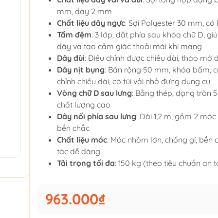
mm, dày 2 mm
Chất liệu dây ngực
: Sợi Polyester 30 mm, c
Tấm đệm
: 3 lớp, đặt phía sau khóa chữ D, giú
dây và tạo cảm giác thoải mái khi mang
Dây đùi
: Điều chỉnh được chiều dài, tháo mở
Dây nịt bụng
: Bản rộng 50 mm, khóa bấm, c
chỉnh chiều dài, có túi vải nhỏ đựng dụng cụ
Vòng chữ D sau lưng
: Bằng thép, dạng tròn
chất lượng cao
Dây nối phía sau lưng
: Dài 1,2 m, gồm 2 móc
bền chắc
Chất liệu móc
: Móc nhôm lớn, chống gỉ, bền 
tác dễ dàng
Tải trọng tối đa
: 150 kg (theo tiêu chuẩn an 
963.000₫