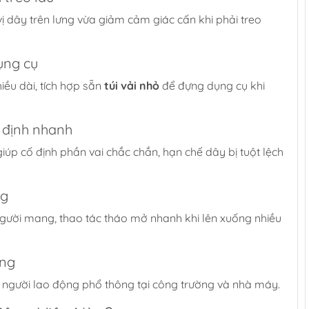
ị dây trên lưng vừa giảm cảm giác cấn khi phải treo
ụng cụ
iều dài, tích hợp sẵn
túi vải nhỏ
để đựng dụng cụ khi
 định nhanh
úp cố định phần vai chắc chắn, hạn chế dây bị tuột lệch
ng
gười mang, thao tác tháo mở nhanh khi lên xuống nhiều
áng
 người lao động phổ thông tại công trường và nhà máy.