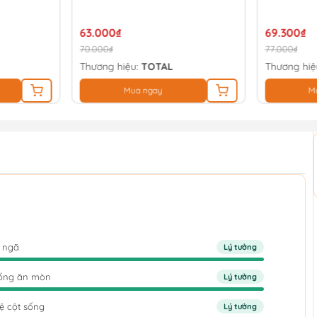
63.000₫
69.300₫
70.000₫
77.000₫
Thương hiệu:
TOTAL
Thương hiệ
Mua ngay
M
i ngã
Lý tưởng
chống ăn mòn
Lý tưởng
vệ cột sống
Lý tưởng