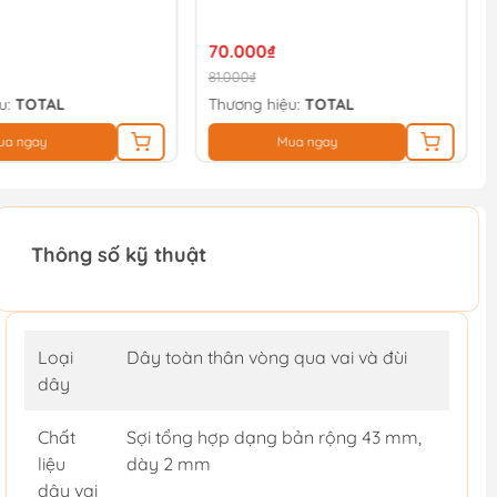
70.000₫
81.000₫
u:
TOTAL
Thương hiệu:
TOTAL
ua ngay
Mua ngay
Thông số kỹ thuật
Loại
Dây toàn thân vòng qua vai và đùi
dây
Chất
Sợi tổng hợp dạng bản rộng 43 mm,
liệu
dày 2 mm
dây vai