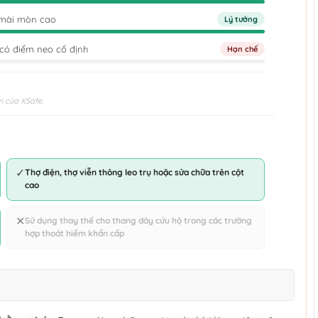
g mài mòn cao
Lý tưởng
g có điểm neo cố định
Hạn chế
n của XSafe.
✓
Thợ điện, thợ viễn thông leo trụ hoặc sửa chữa trên cột
cao
✕
Sử dụng thay thế cho thang dây cứu hộ trong các trường
hợp thoát hiểm khẩn cấp