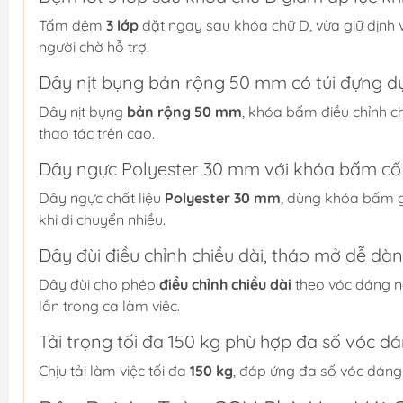
Tấm đệm
3 lớp
đặt ngay sau khóa chữ D, vừa giữ định v
người chờ hỗ trợ.
Dây nịt bụng bản rộng 50 mm có túi đựng d
Dây nịt bụng
bản rộng 50 mm
, khóa bấm điều chỉnh ch
thao tác trên cao.
Dây ngực Polyester 30 mm với khóa bấm cố
Dây ngực chất liệu
Polyester 30 mm
, dùng khóa bấm gi
khi di chuyển nhiều.
Dây đùi điều chỉnh chiều dài, tháo mở dễ dà
Dây đùi cho phép
điều chỉnh chiều dài
theo vóc dáng n
lần trong ca làm việc.
Tải trọng tối đa 150 kg phù hợp đa số vóc d
Chịu tải làm việc tối đa
150 kg
, đáp ứng đa số vóc dáng