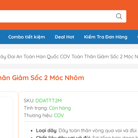
Combo tiết kiệm
Deal Hot
Kiểm Tra Đơn Hàng
ây Đai An Toàn Hàn Quốc COV Toàn Thân Giảm Sốc 2 Móc
hân Giảm Sốc 2 Móc Nhôm
SKU:
DDATTT2M
Tình trạng:
Còn hàng
Thương hiệu:
COV
Loại dây
: Dây toàn thân vòng qua vai và đùi
Chất liệu dây vai và đùi
: Sợi tổng hợp dạng 