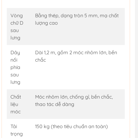
Vòng
Bằng thép, dạng tròn 5 mm, mạ chất
chữ D
lượng cao
sau
lưng
Dây
Dài 1,2 m, gồm 2 móc nhôm lớn, bền
nối
chắc
phía
sau
lưng
Chất
Móc nhôm lớn, chống gỉ, bền chắc,
liệu
thao tác dễ dàng
móc
Tải
150 kg (theo tiêu chuẩn an toàn)
trọng