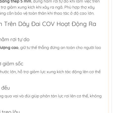
 bằng thép 5 mm
, dùng hãm rơi tự do khi làm việc trên
trợ giảm xung kích khi xảy ra ngã. Phù hợp thợ xây
ng cần bảo vệ toàn thân khi thao tác ở độ cao lớn.
m Trên Dây Đai COV Hoạt Động Ra
ãm rơi tự do
lượng cao
, giữ tư thế thẳng đứng an toàn cho người lao
ợ giảm sốc
thước lớn, hỗ trợ giảm lực xung kích tác động lên cơ thể
c đều
ng qua vai và đùi giúp phân tán lực rơi lên cơ thể, không
 treo lâu