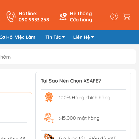
Hotline:
Hệ thống
090 9933 258
Cửa hàng
Cơ Hội Việc Làm
Tin Tức
Liên Hệ
 Nhôm
Tại Sao Nên Chọn XSAFE?
100% Hàng chính hãng
>15,000 mặt hàng
Giá luôn tốt - Đầy đủ VAT
bản rộng 43