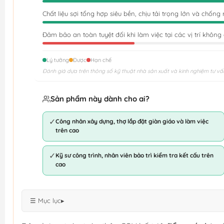
Chất liệu sợi tổng hợp siêu bền, chịu tải trọng lớn và chốn
Đảm bảo an toàn tuyệt đối khi làm việc tại các vị trí khôn
Lý tưởng
Được
Hạn chế
Đánh giá dựa trên thông số kỹ thuật nhà sản xuất và kinh nghiệm tư vấ
Sản phẩm này dành cho ai?
✓
Công nhân xây dựng, thợ lắp đặt giàn giáo và làm việc
trên cao
✓
Kỹ sư công trình, nhân viên bảo trì kiểm tra kết cấu trên
cao
☰ Mục lục
▸