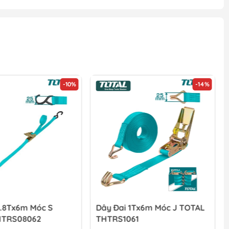
-10%
-14%
0.8Tx6m Móc S
Dây Đai 1Tx6m Móc J TOTAL
HTRS08062
THTRS1061