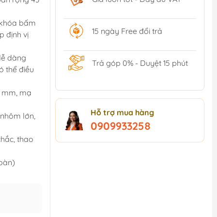
ó khóa bấm
15 ngày Free đổi trả
p định vị
 dễ dàng
Trả góp 0% - Duyệt 15 phút
ó thể điều
 5 mm, mạ
Hỗ trợ mua hàng
 nhôm lớn,
0909933258
chắc, thao
toàn)