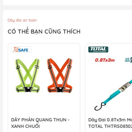
Dây đai an toàn
CÓ THỂ BẠN CŨNG THÍCH
DÂY PHẢN QUANG THUN -
Dây Đai 0.8Tx3m M
XANH CHUỐI
TOTAL THTRS0830