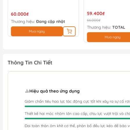
59.400₫
60.000₫
66.000₫
Thương hiệu:
Đang cập nhật
Thương hiệu:
TOTAL
Mua ngay
Mua ngay
Thông Tin Chi Tiết
Hiệu quả theo ứng dụng
Giảm chấn tiêu hao lực tác động cực tốt khi xảy ra sự cố rơ
Thiết kế hai móc nhôm lớn cao cấp, chịu lực vượt trội và 
Đai toàn thân ôm khít cơ thể, phân bổ đều lực kéo để bảo 