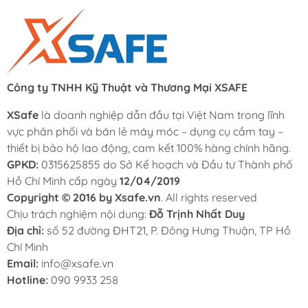
Công ty TNHH Kỹ Thuật và Thương Mại XSAFE
XSafe
là doanh nghiệp dẫn đầu tại Việt Nam trong lĩnh
vực phân phối và bán lẻ máy móc – dụng cụ cầm tay –
thiết bị bảo hộ lao động, cam kết 100% hàng chính hãng.
GPKD:
0315625855 do Sở Kế hoạch và Đầu tư Thành phố
Hồ Chí Minh cấp ngày
12/04/2019
Copyright © 2016 by Xsafe.vn
. All rights reserved
Chịu trách nghiệm nội dung:
Đỗ Trịnh Nhất Duy
Địa chỉ:
số 52 đường ĐHT21, P. Đông Hưng Thuận, TP Hồ
Chí Minh
Email:
info@xsafe.vn
Hotline:
090 9933 258