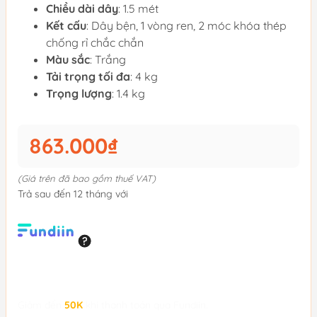
Chiều dài dây
: 1.5 mét
Kết cấu
: Dây bện, 1 vòng ren, 2 móc khóa thép
chống rỉ chắc chắn
Màu sắc
: Trắng
Tải trọng tối đa
: 4 kg
Trọng lượng
: 1.4 kg
863.000₫
(Giá trên đã bao gồm thuế VAT)
Trả sau đến 12 tháng với
Giảm đến
50K
khi thanh toán qua Fundiin.