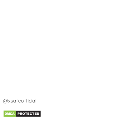
@xsafeofficial