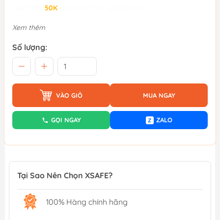
Giảm đến
50K
khi thanh toán qua Fundiin.
Xem thêm
Số lượng:
VÀO GIỎ
MUA NGAY
GỌI NGAY
ZALO
Z
Tại Sao Nên Chọn XSAFE?
100% Hàng chính hãng