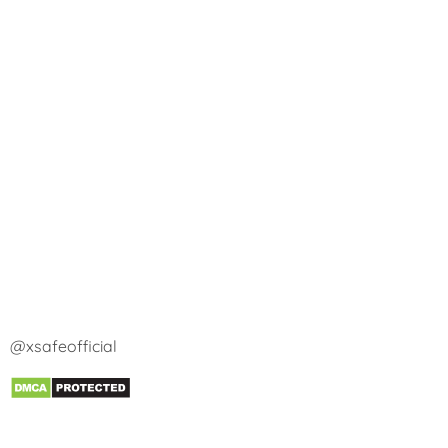
@xsafeofficial