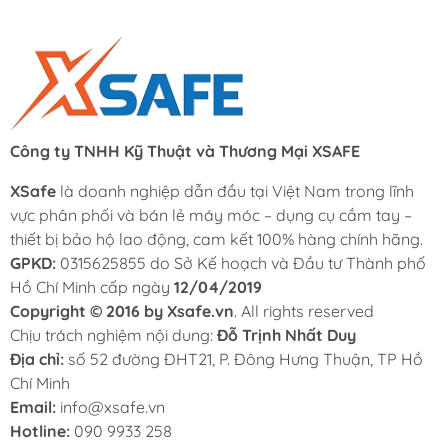
Công ty TNHH Kỹ Thuật và Thương Mại XSAFE
XSafe
là doanh nghiệp dẫn đầu tại Việt Nam trong lĩnh
vực phân phối và bán lẻ máy móc – dụng cụ cầm tay –
thiết bị bảo hộ lao động, cam kết 100% hàng chính hãng.
GPKD:
0315625855 do Sở Kế hoạch và Đầu tư Thành phố
Hồ Chí Minh cấp ngày
12/04/2019
Copyright © 2016 by Xsafe.vn
. All rights reserved
Chịu trách nghiệm nội dung:
Đỗ Trịnh Nhất Duy
Địa chỉ:
số 52 đường ĐHT21, P. Đông Hưng Thuận, TP Hồ
Chí Minh
Email:
info@xsafe.vn
Hotline:
090 9933 258