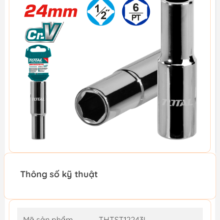
Thông số kỹ thuật
Mã sản phẩm
THTST12243L