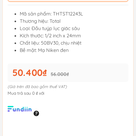
Mã sản phẩm: THTST12243L
Thương hiệu: Total
Loại: Đầu tuýp lục giác sâu
Kích thước: 1/2 inch x 24mm
Chất liệu: 50BV30, chịu nhiệt
Bề mặt: Mạ Niken đen
50.400₫
56.000₫
(Giá trên đã bao gồm thuế VAT)
Mua trả sau 0 ₫ với