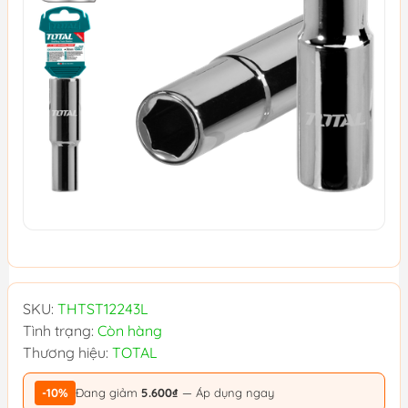
SKU:
THTST12243L
Tình trạng:
Còn hàng
Thương hiệu:
TOTAL
-10%
Đang giảm
5.600₫
— Áp dụng ngay