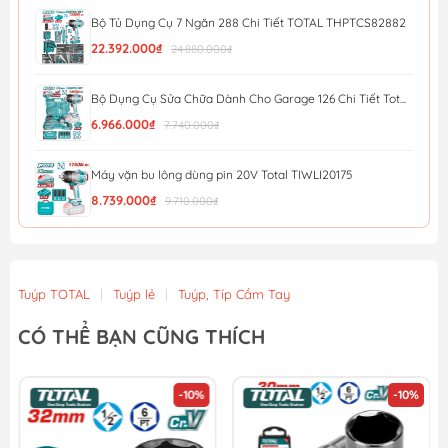
Bộ Tủ Dụng Cụ 7 Ngăn 288 Chi Tiết TOTAL THPTCS82882
22.392.000₫
24.880.000₫
Bộ Dụng Cụ Sửa Chữa Dành Cho Garage 126 Chi Tiết Tot...
6.966.000₫
7.740.000₫
Máy vặn bu lông dùng pin 20V Total TIWLI20175
8.739.000₫
9.710.000₫
Máy Siết Buloong Không Chổi Than Dùng Pin 20V Total ...
4.734.000₫
5.260.000₫
Tuýp TOTAL
|
Tuýp lẻ
|
Tuýp, Típ Cầm Tay
Máy Siết Bu Lông Không Chổi Than Dùng Pin Lithium-Io...
CÓ THỂ BẠN CŨNG THÍCH
3.987.000₫
4.430.000₫
-10%
-10%
Máy Siết Bu Loong Góc Dùng Pin 20V (không Kèm Pin & ...
1.062.000₫
1.180.000₫