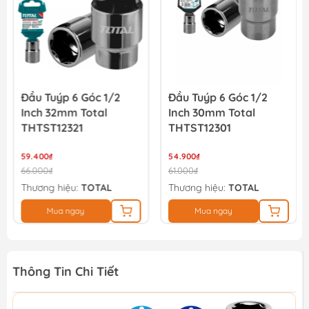
Đầu Tuýp 6 Góc 1/2
Đầu Tuýp 6 Góc 1/2
Inch 32mm Total
Inch 30mm Total
THTST12321
THTST12301
59.400₫
54.900₫
66.000₫
61.000₫
Thương hiệu:
TOTAL
Thương hiệu:
TOTAL
Mua ngay
Mua ngay
Thông Tin Chi Tiết