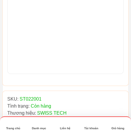
SKU:
ST022001
Tình trạng:
Còn hàng
Thương hiệu:
SWISS TECH
-5%
Đang giảm
24.000₫
— Áp dụng ngay
Trang chủ
Danh mục
Liên hệ
Tài khoản
Giỏ hàng