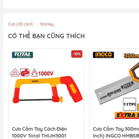
Cưa cắt cành
|
Stanley
CÓ THỂ BẠN CŨNG THÍCH
-10%
Cưa Cầm Tay 300mm(12
Cưa Tay Dạng Xếp
Inch) INGCO HMBSB3006
Inch) INGCO HFSW1