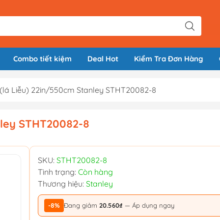
Combo tiết kiệm
Deal Hot
Kiểm Tra Đơn Hàng
(lá Liễu) 22in/550cm Stanley STHT20082-8
nley STHT20082-8
SKU:
STHT20082-8
Tình trạng:
Còn hàng
Thương hiệu:
Stanley
-8%
Đang giảm
20.560₫
— Áp dụng ngay