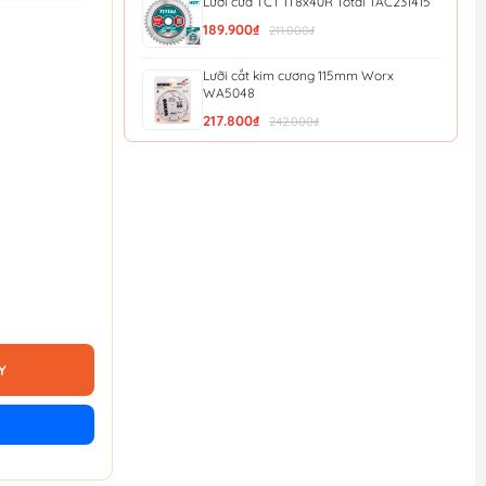
Lưỡi cưa TCT 1T8x40R Total TAC231415
189.900₫
211.000₫
Lưỡi cắt kim cương 115mm Worx
WA5048
217.800₫
242.000₫
Dao tiện ích có lưỡi cắt, lưỡi dao thu vào
được và c...
210.045₫
221.100₫
Dao tiện ích có lưỡi cắt, lưỡi dao cố định
Workpro ...
199.595₫
210.100₫
Lưỡi cắt kim loại Minbao 355mm
355x2.2x1.8 x25.4x66T
1.530.000₫
Y