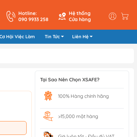
Hotline:
Hệ thống
090 9933 258
Cửa hàng
Cơ Hội Việc Làm
Tin Tức
Liên Hệ
Tại Sao Nên Chọn XSAFE?
100% Hàng chính hãng
>15,000 mặt hàng
Giá luôn tốt - Đầy đủ VAT