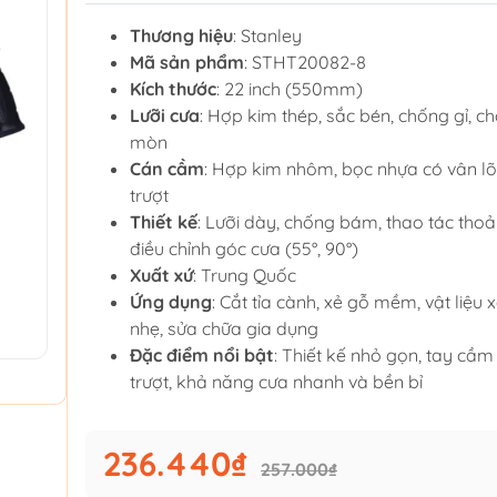
Thương hiệu
: Stanley
Mã sản phẩm
: STHT20082-8
Kích thước
: 22 inch (550mm)
Lưỡi cưa
: Hợp kim thép, sắc bén, chống gỉ, c
mòn
Cán cầm
: Hợp kim nhôm, bọc nhựa có vân 
trượt
Thiết kế
: Lưỡi dày, chống bám, thao tác thoải
điều chỉnh góc cưa (55°, 90°)
Xuất xứ
: Trung Quốc
Ứng dụng
: Cắt tỉa cành, xẻ gỗ mềm, vật liệu
nhẹ, sửa chữa gia dụng
Đặc điểm nổi bật
: Thiết kế nhỏ gọn, tay cầ
trượt, khả năng cưa nhanh và bền bỉ
236.440₫
257.000₫