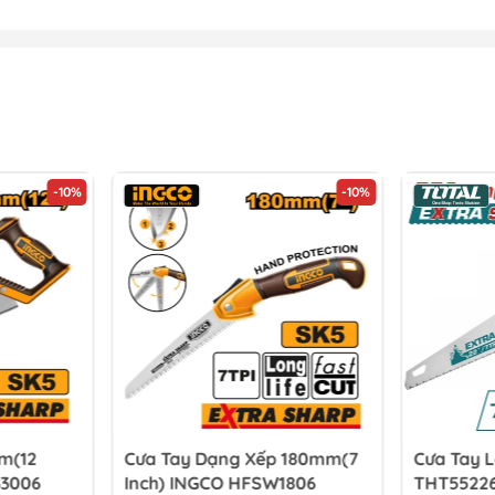
-10%
-10%
 180mm(7
Cưa Tay Lá Liễu 22 Inch Total
Cưa Cầm T
806
THT55226
THT5520