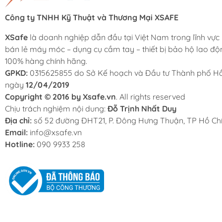
Công ty TNHH Kỹ Thuật và Thương Mại XSAFE
XSafe
là doanh nghiệp dẫn đầu tại Việt Nam trong lĩnh vực
bán lẻ máy móc – dụng cụ cầm tay – thiết bị bảo hộ lao độ
100% hàng chính hãng.
GPKD:
0315625855 do Sở Kế hoạch và Đầu tư Thành phố Hồ
ngày
12/04/2019
Copyright © 2016 by Xsafe.vn
. All rights reserved
Chịu trách nghiệm nội dung:
Đỗ Trịnh Nhất Duy
Địa chỉ:
số 52 đường ĐHT21, P. Đông Hưng Thuận, TP Hồ Chí
Email:
info@xsafe.vn
Hotline:
090 9933 258