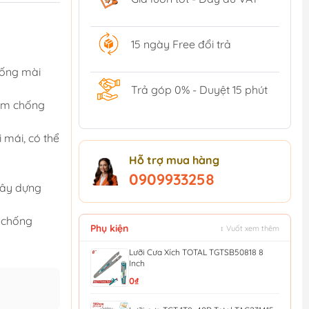
15 ngày Free đổi trả
hống mài
Trả góp 0% - Duyệt 15 phút
lõm chống
 mái, có thể
Hỗ trợ mua hàng
0909933258
 xây dựng
m chống
Phụ kiện
↕ Vuốt xem thêm
Lưỡi Cưa Xích TOTAL TGTSB50818 8
Inch
0₫