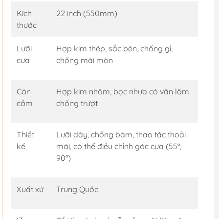
Kích
22 inch (550mm)
thước
Lưỡi
Hợp kim thép, sắc bén, chống gỉ,
cưa
chống mài mòn
Cán
Hợp kim nhôm, bọc nhựa có vân lõm
cầm
chống trượt
Thiết
Lưỡi dày, chống bám, thao tác thoải
kế
mái, có thể điều chỉnh góc cưa (55°,
90°)
Xuất xứ
Trung Quốc