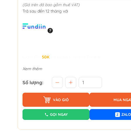
(Giá trên đã bao gồm thuế VAT)
Trả sau đến 12 tháng với
Giảm đến
50K
khi thanh toán qua Fundiin.
Xem thêm
Số lượng:
VÀO GIỎ
MUA NGA
GỌI NGAY
ZALO
Z