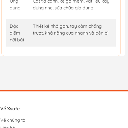
Ứng
Cắt tỉa cành, xẻ gỗ mềm, vật liệu xây
dụng
dựng nhẹ, sửa chữa gia dụng
Đặc
Thiết kế nhỏ gọn, tay cầm chống
điểm
trượt, khả năng cưa nhanh và bền bỉ
nổi bật
Về Xsafe
Về chúng tôi
Liên hệ