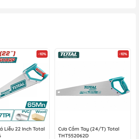
-10%
-10%
ay (24/T) Total
Cưa Tay Lá Liễu 500mm
62D
(24/T) Total THT55206