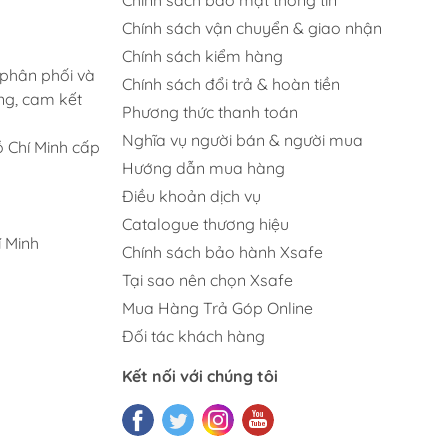
Chính sách vận chuyển & giao nhận
Chính sách kiểm hàng
 phân phối và
Chính sách đổi trả & hoàn tiền
ng, cam kết
Phương thức thanh toán
Nghĩa vụ người bán & người mua
 Chí Minh cấp
Hướng dẫn mua hàng
Điều khoản dịch vụ
Catalogue thương hiệu
 Minh
Chính sách bảo hành Xsafe
Tại sao nên chọn Xsafe
Mua Hàng Trả Góp Online
Đối tác khách hàng
Kết nối với chúng tôi