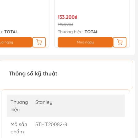
101.700₫
113.000₫
u:
TOTAL
Thương hiệu:
TOTAL
ua ngay
Mua ngay
Thông số kỹ thuật
Thương
Stanley
hiệu
Mã sản
STHT20082-8
phẩm