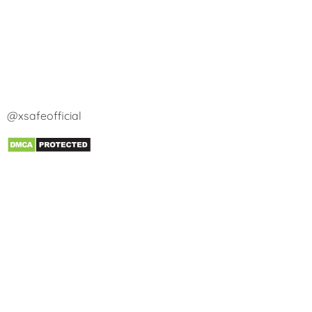
@xsafeofficial