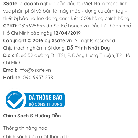
XSafe
là doanh nghiệp dẫn đầu tại Việt Nam trong lĩnh
vực phân phối và bán lẻ máy móc – dụng cụ cầm tay –
thiết bị bảo hộ lao động, cam kết 100% hàng chính hãng.
GPKD:
0315625855 do Sở Kế hoạch và Đầu tư Thành phố
Hồ Chí Minh cấp ngày
12/04/2019
Copyright © 2016 by Xsafe.vn
. All rights reserved
Chịu trách nghiệm nội dung:
Đỗ Trịnh Nhất Duy
Địa chỉ:
số 52 đường ĐHT21, P. Đông Hưng Thuận, TP Hồ
Chí Minh
Email:
info@xsafe.vn
Hotline:
090 9933 258
Chính Sách & Hướng Dẫn
Thông tin hàng hóa
Chính sách bảo mật thông tin