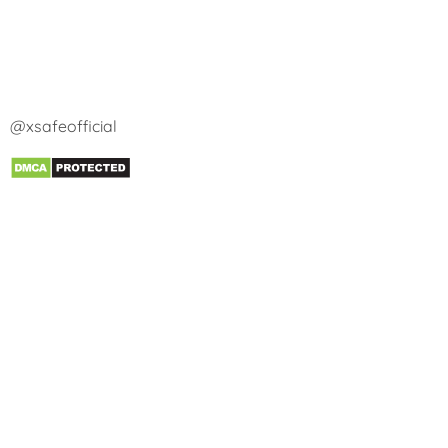
@xsafeofficial