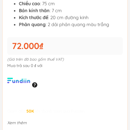
Chiều cao
: 75 cm
Bán kính thân
: 7 cm
Kích thước đế
: 20 cm đường kính
Phản quang
: 2 dải phản quang màu trắng
72.000₫
(Giá trên đã bao gồm thuế VAT)
Mua trả sau 0 ₫ với
Giảm đến
50K
khi thanh toán qua Fundiin.
Xem thêm